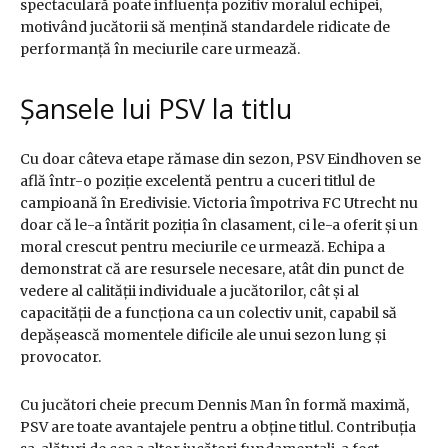
spectaculară poate influența pozitiv moralul echipei,
motivând jucătorii să mențină standardele ridicate de
performanță în meciurile care urmează.
Șansele lui PSV la titlu
Cu doar câteva etape rămase din sezon, PSV Eindhoven se
află într-o poziție excelentă pentru a cuceri titlul de
campioană în Eredivisie. Victoria împotriva FC Utrecht nu
doar că le-a întărit poziția în clasament, ci le-a oferit și un
moral crescut pentru meciurile ce urmează. Echipa a
demonstrat că are resursele necesare, atât din punct de
vedere al calității individuale a jucătorilor, cât și al
capacității de a funcționa ca un colectiv unit, capabil să
depășească momentele dificile ale unui sezon lung și
provocator.
Cu jucători cheie precum Dennis Man în formă maximă,
PSV are toate avantajele pentru a obține titlul. Contribuția