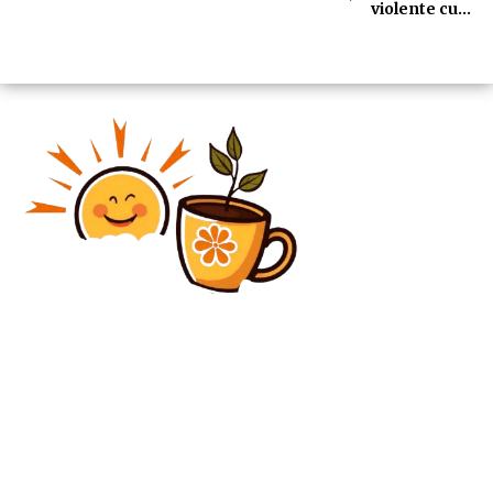
violente cu…
Diverse Noutati
Dennis Man, 88 de minute în timpul Liverpool – PSV
4-1! Nota obținută după triumful istoric de pe Anfield