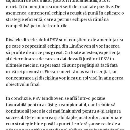
sa, alături de cea a altor jucători fundamentali, a fost
crucială în menținerea unei serii de rezultate pozitive. De
asemenea, antrenorul echipei a reușit să pună în aplicare o
strategie eficientă, care a permis echipei să rămână
competitivă pe toate fronturile.
Rivalele directe ale lui PSV sunt conștiente de amenințarea
pe care o reprezintă echipa din Eindhoven și vor încerca
să profite de orice pas greșit. Cu toate acestea, experiența
și determinarea de care au dat dovadă jucătorii PSV în
ultimele meciuri sugerează că sunt pregătiți să facă față
oricărei provocări. Fiecare meci rămas va fi esențial, iar
concentrarea și disciplina vor juca un rol vital în atingerea
obiectivului final.
În concluzie, PSV Eindhoven se află într-o poziție
favorabilă pentru a câștiga campionatul, dar trebuie să
continue să joace la cel mai înalt nivel pentru a-și asigura
succesul. Determinarea și abilitățile jucătorilor, combinate
cu o strategie bine pusă la punct, le oferă șanse reale de a