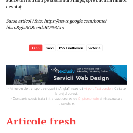
aduce un nou titlu pe stadionul Philips, spre bucuria fanilor
devotați.
Sursa articol / foto: https://news.google.com/home?
hl=ro&gl=RO&ceid=RO%3Aro
TAGS
meci
PSV Eindhoven
victorie
- Ai nevoie de transport aeroport in Anglia? Încearcă
Airport Taxi London
. Calitate
la prețul corect.
- Companie specializata in tranzactionarea de
Criptomonede
si infrastructura
blockchain.
Articole fresh