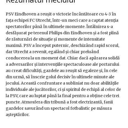
PSV Eindhoven a reușit o victorie încântătoare cu 4-3 în
fața echipei FC Utrecht, într-un meci care a captat atenția
spectatorilor până în ultimele momente. Întâlnirea s-a
desfășurat pe terenul Philips din Eindhoven și a fost plină
de răsturnări de situație și momente de intensitate
maximă. PSV a început puternic, deschizând rapid scorul,
dar Utrecht a revenit, egalând și chiar preluând
conducerea la un moment dat. Chiar dacă apărarea solidă
a adversarilor și intervențiile spectaculoase ale portarului
au creat dificultăți, gazdele au reușit să egaleze și, în cele
din urmă, să înscrie golul decisiv în ultimele minute ale
jocului. Această confruntare a subliniat nu doar abilitățile
individuale ale jucătorilor, ci și spiritul de echipă al celor de
la PSV, care au luptat până la final pentru a obține cele trei
puncte. Atmosfera din tribună a fost electrizantă, fanii
gazdelor savurând un spectacol fotbalistic pe măsura
așteptărilor.