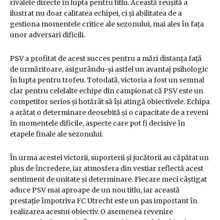
rivalele directe în lupta pentru titlu. Această reușită a
ilustrat nu doar calitatea echipei, ci și abilitatea de a
gestiona momentele critice ale sezonului, mai ales în fața
unor adversari dificili.
PSV a profitat de acest succes pentru a mări distanța față
de urmăritoare, asigurându-și astfel un avantaj psihologic
în lupta pentru trofeu. Totodată, victoria a fost un semnal
clar pentru celelalte echipe din campionat că PSV este un
competitor serios și hotărât să își atingă obiectivele. Echipa
a arătat o determinare deosebită și o capacitate de a reveni
în momentele dificile, aspecte care pot fi decisive în
etapele finale ale sezonului.
În urma acestei victorii, suporterii și jucătorii au căpătat un
plus de încredere, iar atmosfera din vestiar reflectă acest
sentiment de unitate și determinare. Fiecare meci câștigat
aduce PSV mai aproape de un nou titlu, iar această
prestație împotriva FC Utrecht este un pas important în
realizarea acestui obiectiv. O asemenea revenire