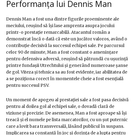
Performanța lui Dennis Man
Dennis Man a fost una dintre figurile proeminente ale
meciului, reușind să își lase amprenta asupra jocului
printr-o prestație remarcabilă. Atacantul român a
demonstrat încă o dată că este un jucător valoros, având o
contribuție decisivă la succesul echipei sale. Pe parcursul
celor 90 de minute, Man a fost constant o amenințare
pentru defensiva adversă, reușind să pătrundă cu ușurință
printre fundașii Utrechtului și generând numeroase șanse
de gol. Viteza și tehnica sa au fost evidente, iar abilitatea de
a se poziționa corect în momentele cheie a fost esențială
pentru succesul PSV.
Un moment de apogeu al prestației sale a fost pasa decisivă
pentru al doilea gol al echipei sale, o dovadă clară de
viziune și precizie. De asemenea, Man a fost aproape să își
treacă și el numele pe lista marcatorilor, cu un șut puternic
care a lovit bara transversală, lăsând publicul în suspans.
Implicarea sa constantă în joc și dorința de a lupta pentru