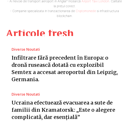
- Ai nevoie de transport aeroport in Anglia? Încearcă
Airport Taxi London
. Calitate
la prețul corect.
- Companie specializata in tranzactionarea de
Criptomonede
si infrastructura
blockchain.
Articole fresh
Diverse Noutati
Infiltrare fără precedent în Europa: o
dronă rusească dotată cu explozibil
Semtex a accesat aeroportul din Leipzig,
Germania.
Diverse Noutati
Ucraina efectuează evacuarea a sute de
familii din Kramatorsk: „Este o alegere
complicată, dar esențială”