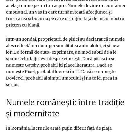
același nume pe un ton aspru. Numele devine un container
emoțional, un vas în care turnăm toată afecțiunea și
frustrarea și bucuria pe care o simțim față de micul nostru
prieten cu blană.
Într-un sondaj, proprietarii de pisici au declarat că numele
ales reflectă nu doar personalitatea animalului, ci și pe a
lor. E o formă de auto-exprimare, un mod subtil de a le
spune celorlalți ceva despre cine ești. Dacă pisica ta se
numește Gatsby, probabil îți place literatura. Dacă se
numește Pixel, probabil lucrezi în IT. Dacă se numește
Dovlecel, probabil ai simțul umorului și nu te iei prea în
serios.
Numele românești: între tradiție
și modernitate
În România, lucrurile arată puțin diferit față de piața