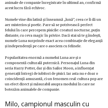
animale de companie înregistrate în ultimul an, confirmă
acest lucru fără echivoc.
Numele vine din latină și înseamnă „lună”, ceea ce îi dă un
aer misterios și poetic. Pare să se potrivească perfect
felului în care percepem pisicile: creaturi nocturne, puțin
distante, cu ceva magic în privire. Dacă stai să te gândești,
numele Luna surprinde exact acea combinație de eleganță
și independență pe care o asociem cu felinele.
Popularitatea enormă a numelui Luna are și o
componentă culturală puternică. Personajul Luna din
seria Harry Potter, dar și din Sailor Moon, a influențat
generații întregi de iubitori de pisici. Iar asta nu e doar o
coincidență amuzantă, ci un fenomen real: cultura pop are
un efect direct și măsurabil asupra modului în care ne
botezăm animalele de companie.
Milo, campionul masculin cu