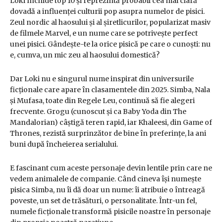
Loki închide top 10 și reprezintă probabil cea mai clară
dovadă a influenței culturii pop asupra numelor de pisici.
Zeul nordic al haosului și al șiretlicurilor, popularizat masiv
de filmele Marvel, e un nume care se potrivește perfect
unei pisici. Gândește-te la orice pisică pe care o cunoști: nu
e, cumva, un mic zeu al haosului domestică?
Dar Loki nu e singurul nume inspirat din universurile
ficționale care apare în clasamentele din 2025. Simba, Nala
și Mufasa, toate din Regele Leu, continuă să fie alegeri
frecvente. Grogu (cunoscut și ca Baby Yoda din The
Mandalorian) câștigă teren rapid, iar Khaleesi, din Game of
Thrones, rezistă surprinzător de bine în preferințe, la ani
buni după încheierea serialului.
E fascinant cum aceste personaje devin lentile prin care ne
vedem animalele de companie. Când cineva își numește
pisica Simba, nu îi dă doar un nume: îi atribuie o întreagă
poveste, un set de trăsături, o personalitate. Într-un fel,
numele ficționale transformă pisicile noastre în personaje