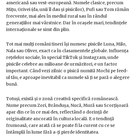
americană sau vest-europeană. Numele clasice, precum
Mițu, Grivei (da, unii îl dau și pisicilor), Pufi sau Tom rămân
frecvente, mai ales în mediul rural sau în rândul
generațiilor mai vârstnice. Dar în orașele mari, tendințele
internaționale se simt din plin.
Tot mai mulți români tineri își numesc pisicile Luna, Milo,
Nala sau Oliver, exact ca în clasamentele globale. Influența
rețelelor sociale, în special TikTok și Instagram, unde
pisicile celebre au milioane de urmăritori, e un factor
important. Când vezi zilnic o pisică numită Mochi pe feed-
ul tău, e aproape inevitabil ca numele să ți se pară o alegere
bună.
Totuși, există și o zonă creativă specifică românească.
Nume precum Zori, Brândușa, Nucă, Mură sau Scorțișoară
apar din ce în ce mai des, reflectând o dorință de
originalitate ancorată în cultura locală. E o tendință
frumoasă, care arată că se poate fi la curent cu ce se
întâmplă în lume fără a-ți pierde identitatea.