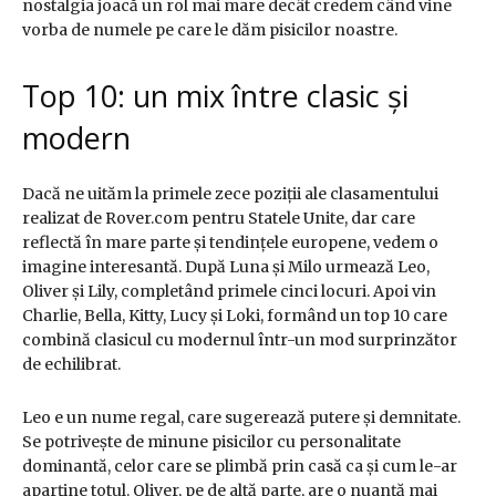
nostalgia joacă un rol mai mare decât credem când vine
vorba de numele pe care le dăm pisicilor noastre.
Top 10: un mix între clasic și
modern
Dacă ne uităm la primele zece poziții ale clasamentului
realizat de Rover.com pentru Statele Unite, dar care
reflectă în mare parte și tendințele europene, vedem o
imagine interesantă. După Luna și Milo urmează Leo,
Oliver și Lily, completând primele cinci locuri. Apoi vin
Charlie, Bella, Kitty, Lucy și Loki, formând un top 10 care
combină clasicul cu modernul într-un mod surprinzător
de echilibrat.
Leo e un nume regal, care sugerează putere și demnitate.
Se potrivește de minune pisicilor cu personalitate
dominantă, celor care se plimbă prin casă ca și cum le-ar
aparține totul. Oliver, pe de altă parte, are o nuanță mai