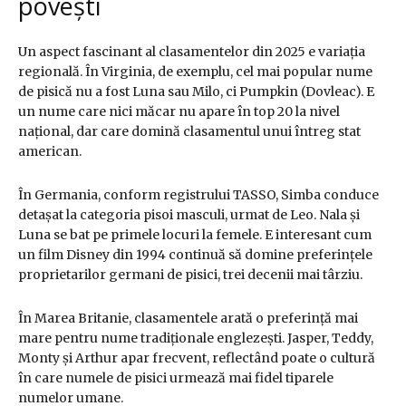
povești
Un aspect fascinant al clasamentelor din 2025 e variația
regională. În Virginia, de exemplu, cel mai popular nume
de pisică nu a fost Luna sau Milo, ci Pumpkin (Dovleac). E
un nume care nici măcar nu apare în top 20 la nivel
național, dar care domină clasamentul unui întreg stat
american.
În Germania, conform registrului TASSO, Simba conduce
detașat la categoria pisoi masculi, urmat de Leo. Nala și
Luna se bat pe primele locuri la femele. E interesant cum
un film Disney din 1994 continuă să domine preferințele
proprietarilor germani de pisici, trei decenii mai târziu.
În Marea Britanie, clasamentele arată o preferință mai
mare pentru nume tradiționale englezești. Jasper, Teddy,
Monty și Arthur apar frecvent, reflectând poate o cultură
în care numele de pisici urmează mai fidel tiparele
numelor umane.