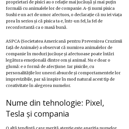
proprietari de pisici au o relație mai jucăușă și mai puțin
formală cu animalele lor de companie. A-ți numi pisica
Sushi e un act de umor afectuos, o declarație că nu iei viața
prea în serios și că pisica ta e, într-un fel, la fel de
reconfortantă ca o masă bună.
ASPCA (Societatea Americană pentru Prevenirea Cruzimii
față de Animale) a observat că numirea animalelor de
companie în moduri jucăușe și afectuoase poate întări
legătura emoțională dintre om și animal. Nu e doar o
glumă: e o formă de afecțiune. Iar pisicile, cu
personalitățile lor uneori absurde și comportamentele lor
imprevizibile, par să inspire în mod natural acest tip de
creativitate în alegerea numelor.
Nume din tehnologie: Pixel,
Tesla și compania
O altă tendință care merită atenție este apariția numelor