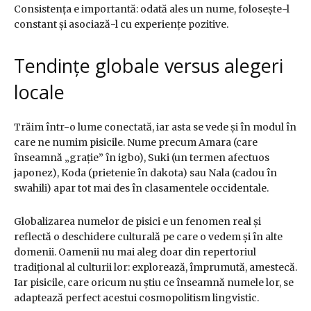
Consistența e importantă: odată ales un nume, folosește-l
constant și asociază-l cu experiențe pozitive.
Tendințe globale versus alegeri
locale
Trăim într-o lume conectată, iar asta se vede și în modul în
care ne numim pisicile. Nume precum Amara (care
înseamnă „grație” în igbo), Suki (un termen afectuos
japonez), Koda (prietenie în dakota) sau Nala (cadou în
swahili) apar tot mai des în clasamentele occidentale.
Globalizarea numelor de pisici e un fenomen real și
reflectă o deschidere culturală pe care o vedem și în alte
domenii. Oamenii nu mai aleg doar din repertoriul
tradițional al culturii lor: explorează, împrumută, amestecă.
Iar pisicile, care oricum nu știu ce înseamnă numele lor, se
adaptează perfect acestui cosmopolitism lingvistic.