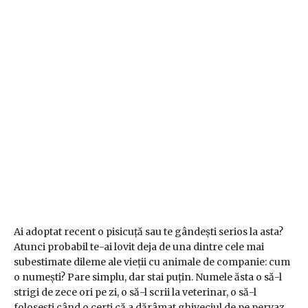
Ai adoptat recent o pisicuță sau te gândești serios la asta?
Atunci probabil te-ai lovit deja de una dintre cele mai
subestimate dileme ale vieții cu animale de companie: cum
o numești? Pare simplu, dar stai puțin. Numele ăsta o să-l
strigi de zece ori pe zi, o să-l scrii la veterinar, o să-l
folosești când o cerți că a dărâmat ghiveciul de pe pervaz.