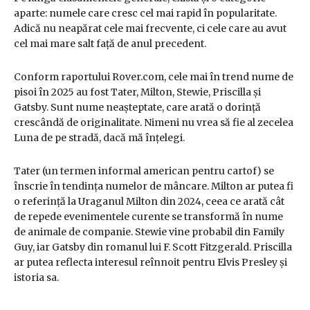
aparte: numele care cresc cel mai rapid în popularitate.
Adică nu neapărat cele mai frecvente, ci cele care au avut
cel mai mare salt față de anul precedent.
Conform raportului Rover.com, cele mai în trend nume de
pisoi în 2025 au fost Tater, Milton, Stewie, Priscilla și
Gatsby. Sunt nume neașteptate, care arată o dorință
crescândă de originalitate. Nimeni nu vrea să fie al zecelea
Luna de pe stradă, dacă mă înțelegi.
Tater (un termen informal american pentru cartof) se
înscrie în tendința numelor de mâncare. Milton ar putea fi
o referință la Uraganul Milton din 2024, ceea ce arată cât
de repede evenimentele curente se transformă în nume
de animale de companie. Stewie vine probabil din Family
Guy, iar Gatsby din romanul lui F. Scott Fitzgerald. Priscilla
ar putea reflecta interesul reînnoit pentru Elvis Presley și
istoria sa.