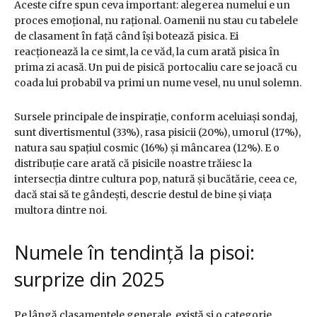
Aceste cifre spun ceva important: alegerea numelui e un
proces emoțional, nu rațional. Oamenii nu stau cu tabelele
de clasament în față când își botează pisica. Ei
reacționează la ce simt, la ce văd, la cum arată pisica în
prima zi acasă. Un pui de pisică portocaliu care se joacă cu
coada lui probabil va primi un nume vesel, nu unul solemn.
Sursele principale de inspirație, conform aceluiași sondaj,
sunt divertismentul (33%), rasa pisicii (20%), umorul (17%),
natura sau spațiul cosmic (16%) și mâncarea (12%). E o
distribuție care arată că pisicile noastre trăiesc la
intersecția dintre cultura pop, natură și bucătărie, ceea ce,
dacă stai să te gândești, descrie destul de bine și viața
multora dintre noi.
Numele în tendință la pisoi:
surprize din 2025
Pe lângă clasamentele generale, există și o categorie