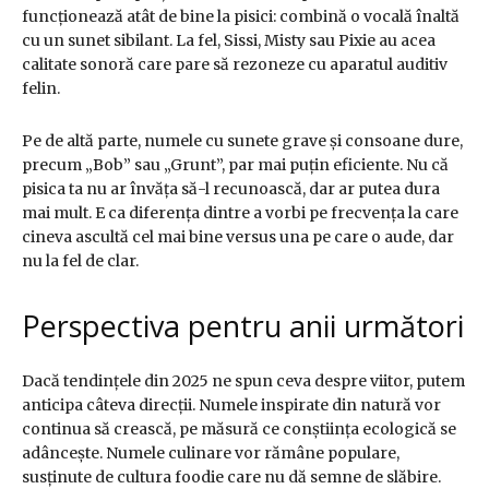
funcționează atât de bine la pisici: combină o vocală înaltă
cu un sunet sibilant. La fel, Sissi, Misty sau Pixie au acea
calitate sonoră care pare să rezoneze cu aparatul auditiv
felin.
Pe de altă parte, numele cu sunete grave și consoane dure,
precum „Bob” sau „Grunt”, par mai puțin eficiente. Nu că
pisica ta nu ar învăța să-l recunoască, dar ar putea dura
mai mult. E ca diferența dintre a vorbi pe frecvența la care
cineva ascultă cel mai bine versus una pe care o aude, dar
nu la fel de clar.
Perspectiva pentru anii următori
Dacă tendințele din 2025 ne spun ceva despre viitor, putem
anticipa câteva direcții. Numele inspirate din natură vor
continua să crească, pe măsură ce conștiința ecologică se
adâncește. Numele culinare vor rămâne populare,
susținute de cultura foodie care nu dă semne de slăbire.