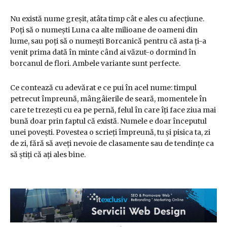
Nu există nume greșit, atâta timp cât e ales cu afecțiune.
Poți să o numești Luna ca alte milioane de oameni din
lume, sau poți să o numești Borcanică pentru că asta ți-a
venit prima dată în minte când ai văzut-o dormind în
borcanul de flori. Ambele variante sunt perfecte.
Ce contează cu adevărat e ce pui în acel nume: timpul
petrecut împreună, mângâierile de seară, momentele în
care te trezești cu ea pe pernă, felul în care îți face ziua mai
bună doar prin faptul că există. Numele e doar începutul
unei povești. Povestea o scrieți împreună, tu și pisica ta, zi
de zi, fără să aveți nevoie de clasamente sau de tendințe ca
să știți că ați ales bine.