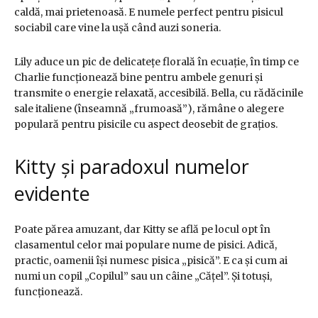
caldă, mai prietenoasă. E numele perfect pentru pisicul
sociabil care vine la ușă când auzi soneria.
Lily aduce un pic de delicatețe florală în ecuație, în timp ce
Charlie funcționează bine pentru ambele genuri și
transmite o energie relaxată, accesibilă. Bella, cu rădăcinile
sale italiene (înseamnă „frumoasă”), rămâne o alegere
populară pentru pisicile cu aspect deosebit de grațios.
Kitty și paradoxul numelor
evidente
Poate părea amuzant, dar Kitty se află pe locul opt în
clasamentul celor mai populare nume de pisici. Adică,
practic, oamenii își numesc pisica „pisică”. E ca și cum ai
numi un copil „Copilul” sau un câine „Cățel”. Și totuși,
funcționează.