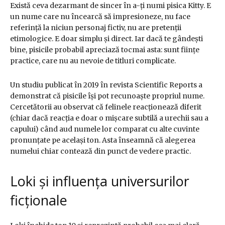
Există ceva dezarmant de sincer în a-ți numi pisica Kitty. E
un nume care nu încearcă să impresioneze, nu face
referință la niciun personaj fictiv, nu are pretenții
etimologice. E doar simplu și direct. Iar dacă te gândești
bine, pisicile probabil apreciază tocmai asta: sunt ființe
practice, care nu au nevoie de titluri complicate.
Un studiu publicat în 2019 în revista Scientific Reports a
demonstrat că pisicile își pot recunoaște propriul nume.
Cercetătorii au observat că felinele reacționează diferit
(chiar dacă reacția e doar o mișcare subtilă a urechii sau a
capului) când aud numele lor comparat cu alte cuvinte
pronunțate pe același ton. Asta înseamnă că alegerea
numelui chiar contează din punct de vedere practic.
Loki și influența universurilor
ficționale