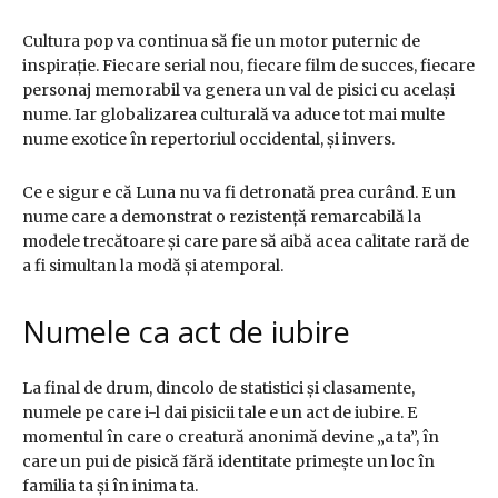
Cultura pop va continua să fie un motor puternic de
inspirație. Fiecare serial nou, fiecare film de succes, fiecare
personaj memorabil va genera un val de pisici cu același
nume. Iar globalizarea culturală va aduce tot mai multe
nume exotice în repertoriul occidental, și invers.
Ce e sigur e că Luna nu va fi detronată prea curând. E un
nume care a demonstrat o rezistență remarcabilă la
modele trecătoare și care pare să aibă acea calitate rară de
a fi simultan la modă și atemporal.
Numele ca act de iubire
La final de drum, dincolo de statistici și clasamente,
numele pe care i-l dai pisicii tale e un act de iubire. E
momentul în care o creatură anonimă devine „a ta”, în
care un pui de pisică fără identitate primește un loc în
familia ta și în inima ta.