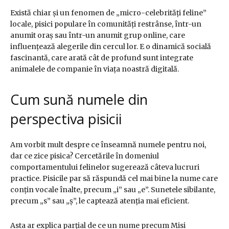
Există chiar și un fenomen de „micro-celebrități feline”
locale, pisici populare în comunități restrânse, într-un
anumit oraș sau într-un anumit grup online, care
influențează alegerile din cercul lor. E o dinamică socială
fascinantă, care arată cât de profund sunt integrate
animalele de companie în viața noastră digitală.
Cum sună numele din
perspectiva pisicii
Am vorbit mult despre ce înseamnă numele pentru noi,
dar ce zice pisica? Cercetările în domeniul
comportamentului felinelor sugerează câteva lucruri
practice. Pisicile par să răspundă cel mai bine la nume care
conțin vocale înalte, precum „i” sau „e”. Sunetele sibilante,
precum „s” sau „ș”, le captează atenția mai eficient.
Asta ar explica parțial de ce un nume precum Misi