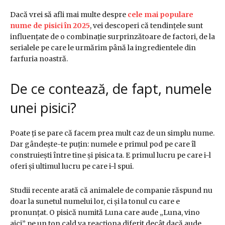
Dacă vrei să afli mai multe despre
cele mai populare
nume de pisici în 2025
, vei descoperi că tendințele sunt
influențate de o combinație surprinzătoare de factori, de la
serialele pe care le urmărim până la ingredientele din
farfuria noastră.
De ce contează, de fapt, numele
unei pisici?
Poate ți se pare că facem prea mult caz de un simplu nume.
Dar gândește-te puțin: numele e primul pod pe care îl
construiești între tine și pisica ta. E primul lucru pe care i-l
oferi și ultimul lucru pe care i-l spui.
Studii recente arată că animalele de companie răspund nu
doar la sunetul numelui lor, ci și la tonul cu care e
pronunțat. O pisică numită Luna care aude „Luna, vino
aici” pe un ton cald va reacționa diferit decât dacă aude