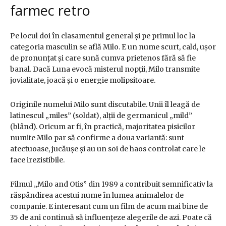
farmec retro
Pe locul doi în clasamentul general și pe primul loc la
categoria masculin se află Milo. E un nume scurt, cald, ușor
de pronunțat și care sună cumva prietenos fără să fie
banal. Dacă Luna evocă misterul nopții, Milo transmite
jovialitate, joacă și o energie molipsitoare.
Originile numelui Milo sunt discutabile. Unii îl leagă de
latinescul „miles” (soldat), alții de germanicul „mild”
(blând). Oricum ar fi, în practică, majoritatea pisicilor
numite Milo par să confirme a doua variantă: sunt
afectuoase, jucăușe și au un soi de haos controlat care le
face irezistibile.
Filmul „Milo and Otis” din 1989 a contribuit semnificativ la
răspândirea acestui nume în lumea animalelor de
companie. E interesant cum un film de acum mai bine de
35 de ani continuă să influențeze alegerile de azi. Poate că