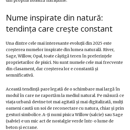
din propria noastră narațiune.
Nume inspirate din natură:
tendința care crește constant
Una dintre cele mai interesante evoluții din 2025 este
creșterea numelor inspirate din lumea naturală. River,
Sage, Willow, Opal, toate câștigă teren în preferințele
proprietarilor de pisici. Nu sunt numele cele mai frecvente
din clasament, dar creșterea lor e constantă și
semnificativă.
Această tendință pare legată de o schimbare mai largă în
modul în care ne raportăm la mediul natural. Pe măsură ce
viața urbană devine tot mai agitată și mai digitalizată, mulți
oameni caută un soi de reconectare cu natura, chiar și prin
gesturi simbolice. A-ți numi pisica Willow (salcie) sau Sage
(salvie) e un mic act de nostalgie verde într-o lume de
beton și ecrane.