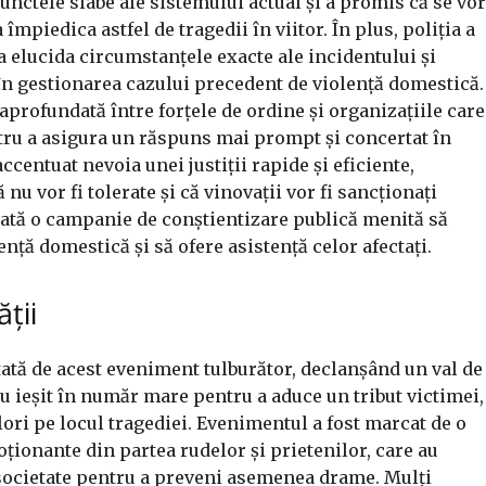
unctele slabe ale sistemului actual și a promis că se vor
piedica astfel de tragedii în viitor. În plus, poliția a
a elucida circumstanțele exacte ale incidentului și
 în gestionarea cazului precedent de violență domestică.
profundată între forțele de ordine și organizațiile care
ntru a asigura un răspuns mai prompt și concertat în
accentuat nevoia unei justiții rapide și eficiente,
nu vor fi tolerate și că vinovații vor fi sancționați
iată o campanie de conștientizare publică menită să
nță domestică și să ofere asistență celor afectați.
ții
ată de acest eveniment tulburător, declanșând un val de
au ieșit în număr mare pentru a aduce un tribut victimei,
lori pe locul tragediei. Evenimentul a fost marcat de o
ționante din partea rudelor și prietenilor, care au
n societate pentru a preveni asemenea drame. Mulți