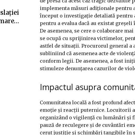
de presă că acest caz tragic dezvăluie p
implementa măsuri adiționale pentru a îm
slației
început o investigație detaliată pentru 
i mare…
pentru a evalua dacă au existat greșeli
De asemenea, se cere o colaborare mai a
se ocupă cu sprijinirea victimelor, pe
astfel de situații. Procurorul general a 
subliniind că asemenea acte de violență 
conform legii. De asemenea, a fost iniț
stimuleze denunțarea cazurilor de viole
Impactul asupra comunită
Comunitatea locală a fost profund afect
emoție și reacții puternice. Locuitorii 
organizând o vigilență cu lumânări și f
pauză de reculegere și de cuvântări emo
cerut justiție și schimbări tangibile î