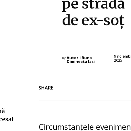
pe stradă
de ex-soț
Diverse Noutati
9 noiemb
Autorii Buna
By
2025
Dimineata Iasi
SHARE
nă
cesat
Circumstanțele evenimen