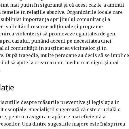
simt mai puțin în siguranță și că acest caz le-a amintit
 femeile în relațiile abuzive. Organizările locale care
 subliniat importanța sprijinului comunitar și a
ice, solicitând resurse adiționale și programe
enirea violenței și să promoveze egalitatea de gen.
supra cazului, punând accent pe necesitatea unei
al al comunității în susținerea victimelor și în
. După tragedie, multe persoane au decis să se implice
rind să ajute la crearea unui mediu mai sigur și mai
.
lație
iscuțiile despre măsurile preventive și legislația în
 esențiale. Specialiștii sugerează că este crucială o
are, pentru a asigura o apărare mai eficientă a
resorilor. Una dintre sugestiile majore este înăsprirea