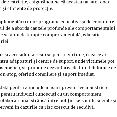
de restricție, asigurându-se că acestea nu sunt doar
 și eficiente de protecție.
mplementării unor programe educative și de consiliere
opul de a aborda cauzele profunde ale comportamentului
de sesiuni de terapie comportamentală, educație
riei.
rea accesului la resurse pentru victime, ceea ce ar
tru adăposturi și centre de suport, unde victimele pot
 asemenea, se propune dezvoltarea de linii telefonice de
on-stop, oferind consiliere și suport imediat.
ustată pentru a include măsuri preventive mai stricte,
ță pentru indivizii cunoscuți cu un comportament
laborare mai strânsă între poliție, serviciile sociale și
erveni în cazurile cu risc crescut de recidivă.