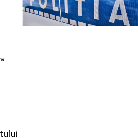
rie
tului