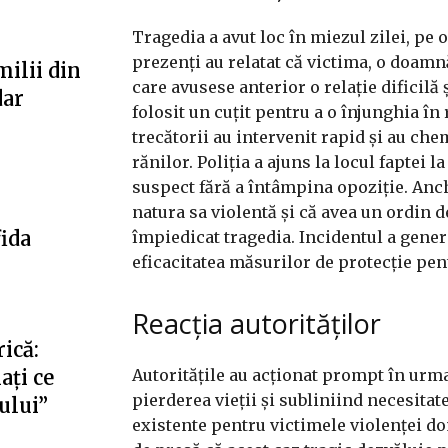
Tragedia a avut loc în miezul zilei, pe
prezenți au relatat că victima, o doamnă
milii din
care avusese anterior o relație dificilă
dar
folosit un cuțit pentru a o înjunghia în 
trecătorii au intervenit rapid și au che
rănilor. Poliția a ajuns la locul faptei 
suspect fără a întâmpina opoziție. Anch
natura sa violentă și că avea un ordin d
fida
împiedicat tragedia. Incidentul a gene
eficacitatea măsurilor de protecție pen
Reacția autorităților
ică:
Autoritățile au acționat prompt în ur
ați ce
pierderea vieții și subliniind necesitat
fului”
existente pentru victimele violenței do