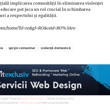
nțială implicarea comunității în eliminarea violenței
educare pot juca un rol crucial în schimbarea
i a respectului și egalității.
gle.com/home?hl=ro&gl=RO&ceid=RO%3Aro
ție
sprijin comunitar
violență domestică
n Anglia? Încearcă
Airport Taxi London
. Calitate la prețul corect.
nzactionarea de
Criptomonede
si infrastructura blockchain.