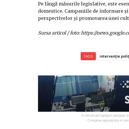
Pe lângă măsurile legislative, este ese
domestice. Campaniile de informare și 
perspectivelor și promovarea unei cultur
Sursa articol / foto: https://news.goo
TAGS
intervenție poli
- Ai nevoie de transport aeroport i
- Companie specializata in tra