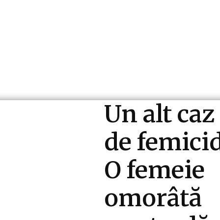
ri si Industrii
Cultura si Entertainment
Diverse N
Un alt caz
de femicid
O femeie
omorâtă