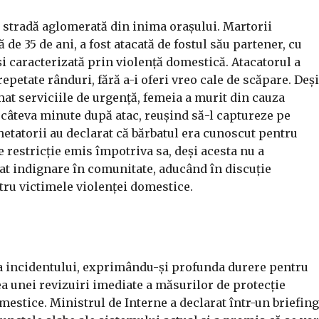
 o stradă aglomerată din inima orașului. Martorii
 de 35 de ani, a fost atacată de fostul său partener, cu
 și caracterizată prin violență domestică. Atacatorul a
repetate rânduri, fără a-i oferi vreo cale de scăpare. Deși
mat serviciile de urgență, femeia a murit din cauza
la câteva minute după atac, reușind să-l captureze pe
etatorii au declarat că bărbatul era cunoscut pentru
e restricție emis împotriva sa, deși acesta nu a
rat indignare în comunitate, aducând în discuție
tru victimele violenței domestice.
ma incidentului, exprimându-și profunda durere pentru
ea unei revizuiri imediate a măsurilor de protecție
mestice. Ministrul de Interne a declarat într-un briefing