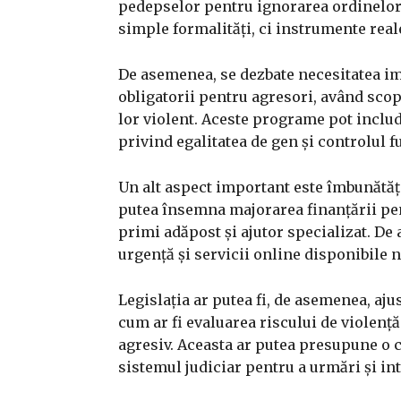
pedepselor pentru ignorarea ordinelor 
simple formalități, ci instrumente reale
De asemenea, se dezbate necesitatea i
obligatorii pentru agresori, având sc
lor violent. Aceste programe pot inclu
privind egalitatea de gen și controlul fu
Un alt aspect important este îmbunătăți
putea însemna majorarea finanțării pen
primi adăpost și ajutor specializat. De
urgență și servicii online disponibile n
Legislația ar putea fi, de asemenea, aj
cum ar fi evaluarea riscului de violen
agresiv. Aceasta ar putea presupune o co
sistemul judiciar pentru a urmări și int