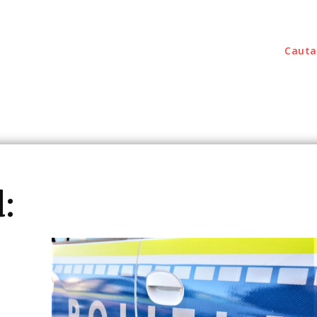
Cauta
outati
Home & Deco
Sanatate / Hobby
Tec
: