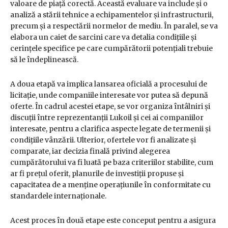
valoare de piață corectă. Această evaluare va include și o
analiză a stării tehnice a echipamentelor și infrastructurii,
precum și a respectării normelor de mediu. În paralel, se va
elabora un caiet de sarcini care va detalia condițiile și
cerințele specifice pe care cumpărătorii potențiali trebuie
să le îndeplinească.
A doua etapă va implica lansarea oficială a procesului de
licitație, unde companiile interesate vor putea să depună
oferte. În cadrul acestei etape, se vor organiza întâlniri și
discuții între reprezentanții Lukoil și cei ai companiilor
interesate, pentru a clarifica aspecte legate de termenii și
condițiile vânzării. Ulterior, ofertele vor fi analizate și
comparate, iar decizia finală privind alegerea
cumpărătorului va fi luată pe baza criteriilor stabilite, cum
ar fi prețul oferit, planurile de investiții propuse și
capacitatea de a menține operațiunile în conformitate cu
standardele internaționale.
Acest proces în două etape este conceput pentru a asigura