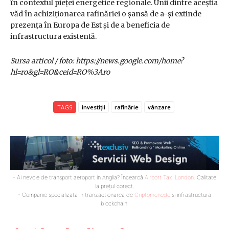
în contextul pieței energetice regionale. Unii dintre aceștia
văd în achiziționarea rafinăriei o șansă de a-și extinde
prezența în Europa de Est și de a beneficia de
infrastructura existentă.
Sursa articol / foto: https://news.google.com/home?
hl=ro&gl=RO&ceid=RO%3Aro
TAGS
investiții
rafinărie
vânzare
- Ai nevoie de transport aeroport in Anglia? Încearcă
Airport Taxi London
. Calitate
la prețul corect.
- Companie specializata in tranzactionarea de
Criptomonede
si infrastructura
blockchain.