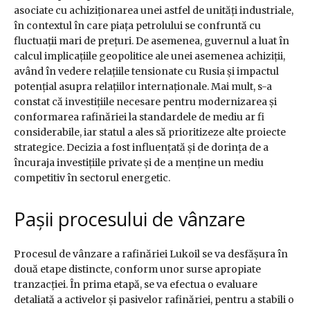
asociate cu achiziționarea unei astfel de unități industriale,
în contextul în care piața petrolului se confruntă cu
fluctuații mari de prețuri. De asemenea, guvernul a luat în
calcul implicațiile geopolitice ale unei asemenea achiziții,
având în vedere relațiile tensionate cu Rusia și impactul
potențial asupra relațiilor internaționale. Mai mult, s-a
constat că investițiile necesare pentru modernizarea și
conformarea rafinăriei la standardele de mediu ar fi
considerabile, iar statul a ales să prioritizeze alte proiecte
strategice. Decizia a fost influențată și de dorința de a
încuraja investițiile private și de a menține un mediu
competitiv în sectorul energetic.
Pașii procesului de vânzare
Procesul de vânzare a rafinăriei Lukoil se va desfășura în
două etape distincte, conform unor surse apropiate
tranzacției. În prima etapă, se va efectua o evaluare
detaliată a activelor și pasivelor rafinăriei, pentru a stabili o