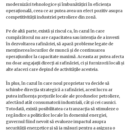
modernizări tehnologice și îmbunătățiri în eficiența
operațională, ceea ce ar putea avea un efect pozitiv asupra
competitivității industriei petroliere din zonă.
Pe de altă parte, există și riscul ca, în cazul în care
cumpărătorul nu are capacitatea sau intenția de a investi
în dezvoltarea rafinăriei, să apară probleme legate de
menținerea locurilor de muncă și de continuarea
operațiunilor la capacitate maximă. Aceasta ar putea afecta
nu doar angajații direcți ai rafinăriei, ci și furnizorii locali și
alte afaceri care depind de activitățile acesteia.
În plus, în cazul în care noul proprietar va decide să
schimbe direcția strategică a rafinăriei, acest lucru ar
putea influența prețurile locale ale produselor petroliere,
afectând atât consumatorii industriali, cât și cei casnici.
Totodată, există posibilitatea ca tranzacția să stimuleze o
regândire a politicilor locale în domeniul energiei,
guvernul fiind nevoit să evalueze impactul asupra
securității energetice și să ia măsuri pentru a asigura o