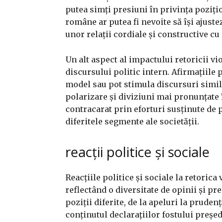
putea simți presiuni în privința pozițio
române ar putea fi nevoite să își ajust
unor relații cordiale și constructive cu 
Un alt aspect al impactului retoricii vi
discursului politic intern. Afirmațiile 
model sau pot stimula discursuri simila
polarizare și diviziuni mai pronunțate 
contracarat prin eforturi susținute de 
diferitele segmente ale societății.
reacții politice și sociale
Reacțiile politice și sociale la retoric
reflectând o diversitate de opinii și pr
poziții diferite, de la apeluri la prudenț
conținutul declarațiilor fostului preșe