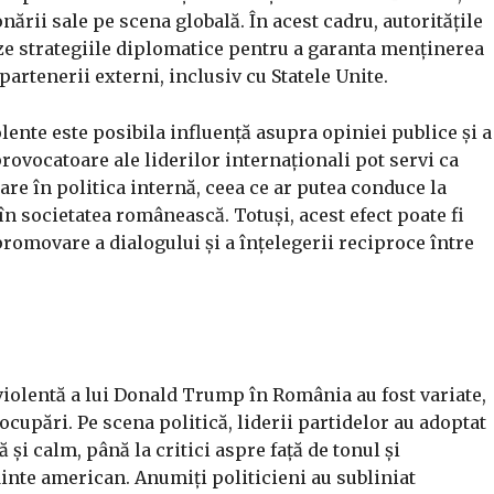
nării sale pe scena globală. În acest cadru, autoritățile
eze strategiile diplomatice pentru a garanta menținerea
partenerii externi, inclusiv cu Statele Unite.
olente este posibila influență asupra opiniei publice și a
provocatoare ale liderilor internaționali pot servi ca
re în politica internă, ceea ce ar putea conduce la
în societatea românească. Totuși, acest efect poate fi
promovare a dialogului și a înțelegerii reciproce între
a violentă a lui Donald Trump în România au fost variate,
eocupări. Pe scena politică, liderii partidelor au adoptat
ă și calm, până la critici aspre față de tonul și
dinte american. Anumiți politicieni au subliniat