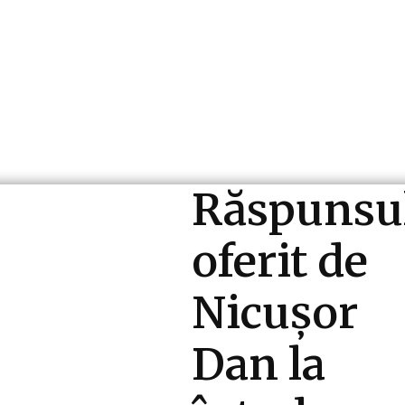
ri si Industrii
Cultura si Entertainment
Diverse N
Răspunsu
oferit de
Nicușor
Dan la