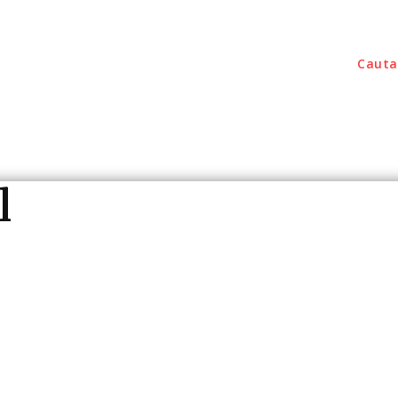
Cauta
outati
Home & Deco
Sanatate / Hobby
Tec
l