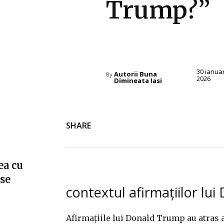
Trump?”
Diverse Noutati
30 ianua
Autorii Buna
By
2026
Dimineata Iasi
SHARE
ea cu
”se
contextul afirmațiilor lu
Afirmațiile lui Donald Trump au atras a