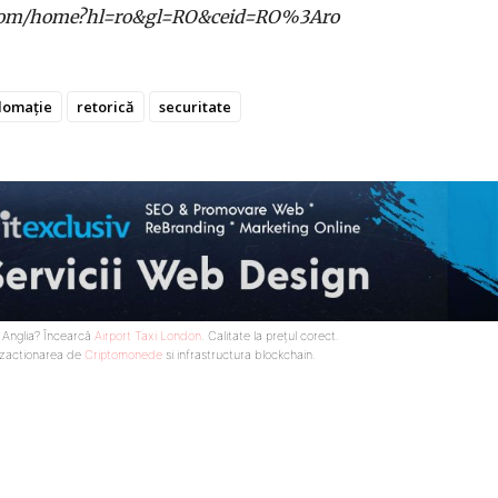
gle.com/home?hl=ro&gl=RO&ceid=RO%3Aro
lomație
retorică
securitate
n Anglia? Încearcă
Airport Taxi London
. Calitate la prețul corect.
nzactionarea de
Criptomonede
si infrastructura blockchain.