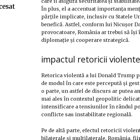
care îi asigură securitatea și stabilitat
cesat
În plus, el a accentuat importanța menț
părțile implicate, inclusiv cu Statele U
benefică. Astfel, conform lui Nicușor Da
provocatoare, România ar trebui să își 
diplomație și cooperare strategică.
impactul retoricii violen
Retorica violentă a lui Donald Trump po
de modul în care este percepută și gest
o parte, un astfel de discurs ar putea a
mai ales în contextul geopolitic delicat
intensificare a tensiunilor în rândul p
conflicte sau instabilitate regională.
Pe de altă parte, efectul retoricii violen
bilaterale și multilaterale. România, fi