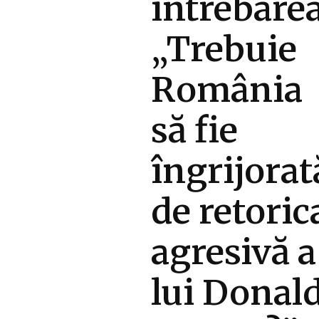
întrebarea
„Trebuie
România
să fie
îngrijorat
de retoric
agresivă a
lui Donal