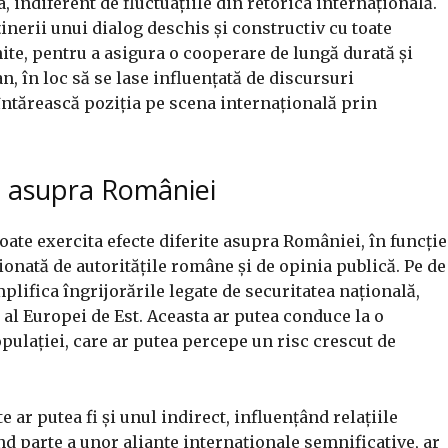
ea, indiferent de fluctuațiile din retorica internațională.
inerii unui dialog deschis și constructiv cu toate
nite, pentru a asigura o cooperare de lungă durată și
n, în loc să se lase influențată de discursuri
întărească poziția pe scena internațională prin
te asupra României
ate exercita efecte diferite asupra României, în funcție
ionată de autoritățile române și de opinia publică. Pe de
mplifica îngrijorările legate de securitatea națională,
 al Europei de Est. Aceasta ar putea conduce la o
opulației, care ar putea percepe un risc crescut de
te ar putea fi și unul indirect, influențând relațiile
ind parte a unor alianțe internaționale semnificative, ar