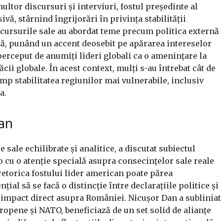
ltor discursuri și interviuri, fostul președinte al
ivă, stârnind îngrijorări în privința stabilității
discursurile sale au abordat teme precum politica externă
lă, punând un accent deosebit pe apărarea intereselor
 perceput de anumiți lideri globali ca o amenințare la
cii globale. În acest context, mulți s-au întrebat cât de
ump stabilitatea regiunilor mai vulnerabile, inclusiv
a.
Dan
sale echilibrate și analitice, a discutat subiectul
 cu o atenție specială asupra consecințelor sale reale
 retorica fostului lider american poate părea
țial să se facă o distincție între declarațiile politice și
n impact direct asupra României. Nicușor Dan a subliniat
opene și NATO, beneficiază de un set solid de alianțe