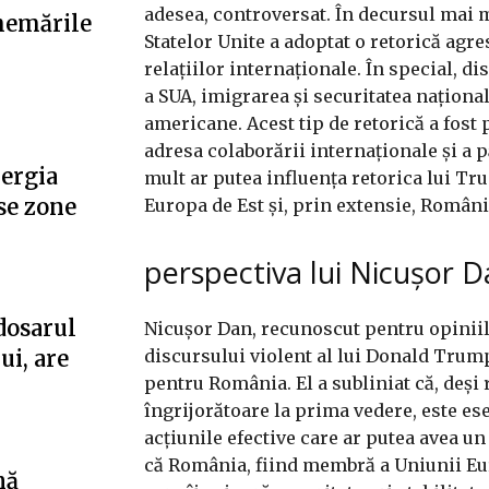
adesea, controversat. În decursul mai mu
hemările
Statelor Unite a adoptat o retorică agres
relațiilor internaționale. În special, 
a SUA, imigrarea și securitatea naționa
americane. Acest tip de retorică a fost
adresa colaborării internaționale și a pă
nergia
mult ar putea influența retorica lui Tr
se zone
Europa de Est și, prin extensie, Români
perspectiva lui Nicușor 
dosarul
Nicușor Dan, recunoscut pentru opiniile 
discursului violent al lui Donald Trump
ui, are
pentru România. El a subliniat că, deși
îngrijorătoare la prima vedere, este esen
acțiunile efective care ar putea avea u
că România, fiind membră a Uniunii Eur
nă