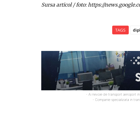
Sursa articol / foto: https://news.goo
TAGS
dip
- Ai nevoie de transport aeroport i
- Companie specializata in tra