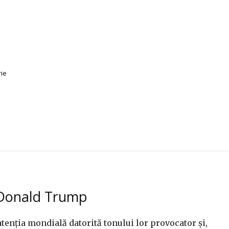
rie
i Donald Trump
tenția mondială datorită tonului lor provocator și,