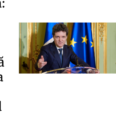
:
ă
a
d