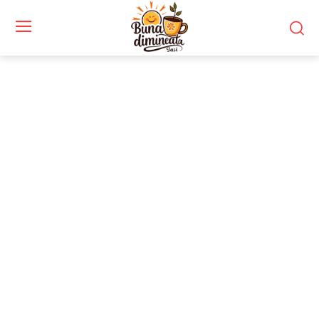
Stiri si noutati despre:
retorică