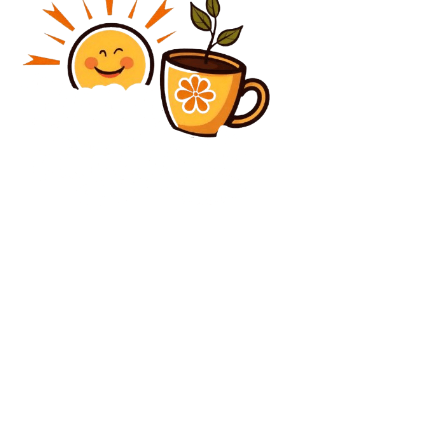
Diverse Noutati
Parchetul European evaluează achiziția de microbuze
supraestimate prin PNRR
Diverse Noutati
LIVE: FCSB vs. FC Botoșani – Fierce Encounter in the
Conference League Playoff
C
joi, august 6, 2026
27.9
București