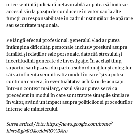
orice sentință judiciară nefavorabilă ar putea să limiteze
accesul său la poziții de conducere în viitor sau la alte
funcții cu responsabilitate în cadrul instituțiilor de apărare
sau securitate națională.
Pe lângă efectul profesional, generalul Vlad ar putea
întâmpina dificultăți personale, inclusiv presiuni asupra
familiei și relațiilor sale personale, datorită stresului și
incertitudinii generate de investigație. În același timp,
suportul sau lipsa sa din partea subordonaților și colegilor
săi va influența semnificativ modul în care își va putea
continua cariera, în eventualitatea achitării de acuzații.
Într-un context mai larg, cazul său ar putea servi ca
precedent în modul în care sunt tratate situațiile similare
în viitor, având un impact asupra politicilor și procedurilor
interne ale ministerului.
Sursa articol / foto: https://news.google.com/home?
hl=ro&gl=RO&ceid=RO%3Aro