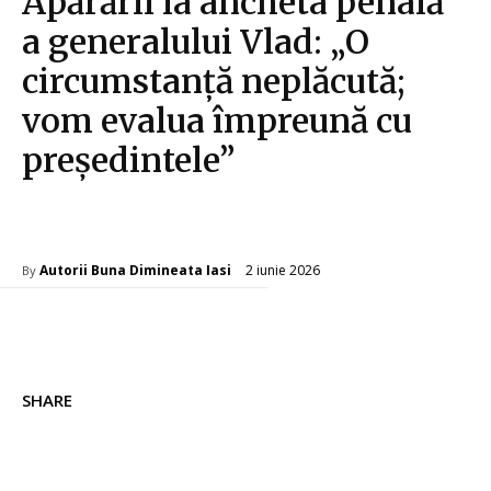
Apărării la ancheta penală
a generalului Vlad: „O
circumstanță neplăcută;
vom evalua împreună cu
președintele”
Diverse Noutati
2 iunie 2026
Autorii Buna Dimineata Iasi
By
SHARE