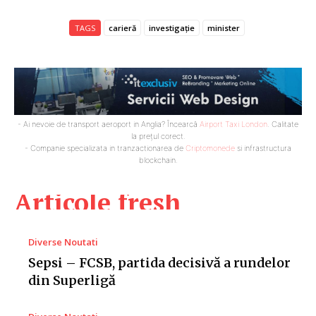
TAGS
carieră
investigație
minister
- Ai nevoie de transport aeroport in Anglia? Încearcă
Airport Taxi London
. Calitate
la prețul corect.
- Companie specializata in tranzactionarea de
Criptomonede
si infrastructura
blockchain.
Articole fresh
Diverse Noutati
Sepsi – FCSB, partida decisivă a rundelor
din Superligă