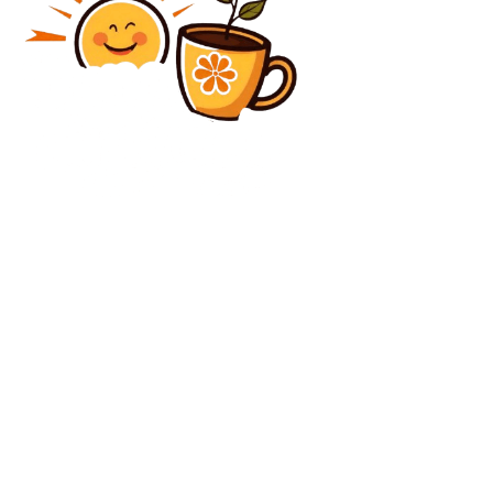
Beauty
Importanța alimentației pentru păstrarea frumuseții
Diverse Noutati
Baremul de corectare pentru simularea Evaluării
Naționale 2026 la Română, clasa a VIII-a, va fi
disponibil la ora 15:00.
C
luni, august 10, 2026
30.3
București
Contact www.bunadimineataiasi.ro