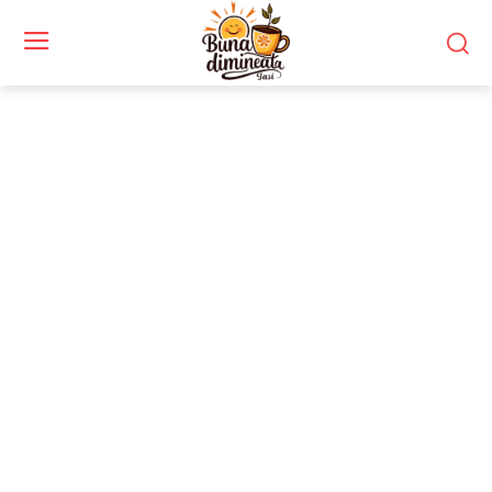
Stiri si noutati despre:
carieră