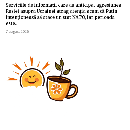
Serviciile de informații care au anticipat agresiunea
Rusiei asupra Ucrainei atrag atenția acum că Putin
intenționează să atace un stat NATO, iar perioada
este...
7 august 2026
Diverse Noutati
UEFA a hotărât după faultul „horror” comis de Luis