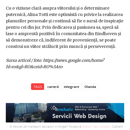
Cu o viziune clară asupra viitorului și o determinare
puternică, Alina Totti este optimistă cu privire la realizarea
planurilor personale și continuă să fie o sursă de inspirație
pentru cei din jur. Prin dedicarea și pasiunea sa, speră să
lase o amprentă pozitivă în comunitatea din Eindhoven și
să demonstreze că, indiferent de proveniență, se poate
construi un viitor strălucit prin muncă și perseverență.
Sursa articol / foto: https://news.google.com/home?
hl=ro&gl=RO&ceid=RO%3Aro
TAGS
carieră
integrare
Olanda
- Ai nevoie de transport aeroport in Anglia? Încearcă
Airport Taxi London
. Calitate