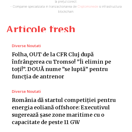
la prețul corect.
- Companie specializata in tranzactionarea de
Criptomonede
si infrastructura
blockchain.
Articole fresh
Diverse Noutati
Folha, OUT de la CFR Cluj după
înfrângerea cu Tromso! ”Îi elimin pe
toți!”. DOUĂ nume ”se luptă” pentru
funcția de antrenor
Diverse Noutati
România dă startul competiției pentru
energia eoliană offshore: Executivul
sugerează șase zone maritime cu o
capacitate de peste 11 GW