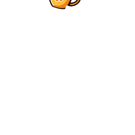
Diverse Noutati
Trump: SUA vor gestiona Venezuela pe parcursul
tranziției și sunt pregătite pentru un nou atac. O
amenințare recentă.
Diverse Noutati
Inundații în Bușteni după o aversă puternică în
Bucegi. DN1 și alte drumuri afectate.
C
joi, august 6, 2026
24.8
București
Contact www.bunadimineataiasi.ro
Politica de cookies (GDPR)
Politică de confidențialitate – Bunadimineataiasi.ro