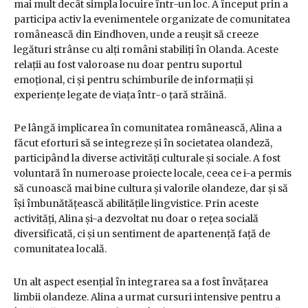
mai mult decât simpla locuire într-un loc. A început prin a
participa activ la evenimentele organizate de comunitatea
românească din Eindhoven, unde a reușit să creeze
legături strânse cu alți români stabiliți în Olanda. Aceste
relații au fost valoroase nu doar pentru suportul
emoțional, ci și pentru schimburile de informații și
experiențe legate de viața într-o țară străină.
Pe lângă implicarea în comunitatea românească, Alina a
făcut eforturi să se integreze și în societatea olandeză,
participând la diverse activități culturale și sociale. A fost
voluntară în numeroase proiecte locale, ceea ce i-a permis
să cunoască mai bine cultura și valorile olandeze, dar și să
își îmbunătățească abilitățile lingvistice. Prin aceste
activități, Alina și-a dezvoltat nu doar o rețea socială
diversificată, ci și un sentiment de apartenență față de
comunitatea locală.
Un alt aspect esențial în integrarea sa a fost învățarea
limbii olandeze. Alina a urmat cursuri intensive pentru a