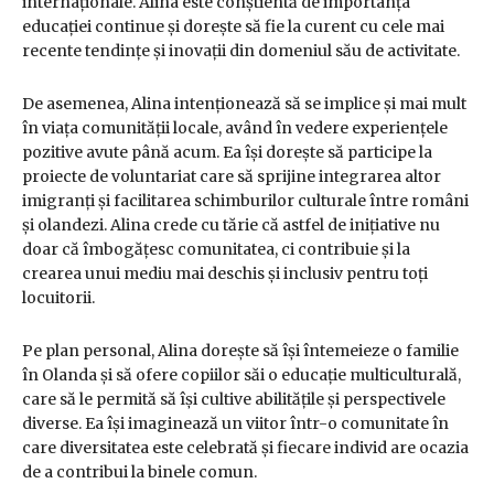
internaționale. Alina este conștientă de importanța
educației continue și dorește să fie la curent cu cele mai
recente tendințe și inovații din domeniul său de activitate.
De asemenea, Alina intenționează să se implice și mai mult
în viața comunității locale, având în vedere experiențele
pozitive avute până acum. Ea își dorește să participe la
proiecte de voluntariat care să sprijine integrarea altor
imigranți și facilitarea schimburilor culturale între români
și olandezi. Alina crede cu tărie că astfel de inițiative nu
doar că îmbogățesc comunitatea, ci contribuie și la
crearea unui mediu mai deschis și inclusiv pentru toți
locuitorii.
Pe plan personal, Alina dorește să își întemeieze o familie
în Olanda și să ofere copiilor săi o educație multiculturală,
care să le permită să își cultive abilitățile și perspectivele
diverse. Ea își imaginează un viitor într-o comunitate în
care diversitatea este celebrată și fiecare individ are ocazia
de a contribui la binele comun.