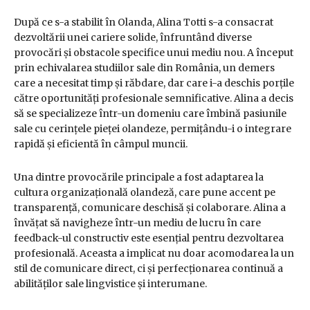
După ce s-a stabilit în Olanda, Alina Totti s-a consacrat
dezvoltării unei cariere solide, înfruntând diverse
provocări și obstacole specifice unui mediu nou. A început
prin echivalarea studiilor sale din România, un demers
care a necesitat timp și răbdare, dar care i-a deschis porțile
către oportunități profesionale semnificative. Alina a decis
să se specializeze într-un domeniu care îmbină pasiunile
sale cu cerințele pieței olandeze, permițându-i o integrare
rapidă și eficientă în câmpul muncii.
Una dintre provocările principale a fost adaptarea la
cultura organizațională olandeză, care pune accent pe
transparență, comunicare deschisă și colaborare. Alina a
învățat să navigheze într-un mediu de lucru în care
feedback-ul constructiv este esențial pentru dezvoltarea
profesională. Aceasta a implicat nu doar acomodarea la un
stil de comunicare direct, ci și perfecționarea continuă a
abilităților sale lingvistice și interumane.