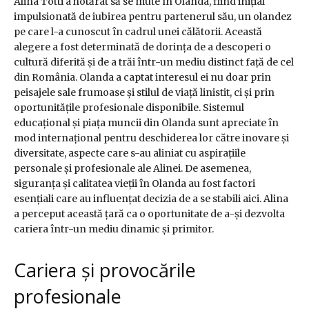
Alina Totti a hotărât să se mute în Olanda, fiind inițial
impulsionată de iubirea pentru partenerul său, un olandez
pe care l-a cunoscut în cadrul unei călătorii. Această
alegere a fost determinată de dorința de a descoperi o
cultură diferită și de a trăi într-un mediu distinct față de cel
din România. Olanda a captat interesul ei nu doar prin
peisajele sale frumoase și stilul de viață linistit, ci și prin
oportunitățile profesionale disponibile. Sistemul
educațional și piața muncii din Olanda sunt apreciate în
mod internațional pentru deschiderea lor către inovare și
diversitate, aspecte care s-au aliniat cu aspirațiile
personale și profesionale ale Alinei. De asemenea,
siguranța și calitatea vieții în Olanda au fost factori
esențiali care au influențat decizia de a se stabili aici. Alina
a perceput această țară ca o oportunitate de a-și dezvolta
cariera într-un mediu dinamic și primitor.
Cariera și provocările
profesionale