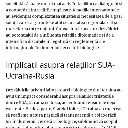
solicitată să joace un rol mai activ în facilitarea dialogului și
a cooperării între țările implicate. Reacțiile internaționale
au evidențiat complexitatea situației și necesitatea de a găsi
soluții care să garanteze atât securitatea regională, cât și
încrederea între națiuni. Consecințele acestor dezvăluiri
au potențialul de a influența relațiile diplomatice și de a
intensifica discuțiile în legătură cu reglementările
internaționale în domeniul cercetării biologice.
Implicații asupra relațiilor SUA-
Ucraina-Rusia
Dezvăluirile privind laboratoarele biologice din Ucraina au
avut un impact considerabil asupra relațiilor trilaterale
dintre SUA, Ucraina și Rusia, accentuând tensiunile deja
existente. Pe de o parte, Statele Unite și Ucraina au încercat
să reafirme natura pașnică și transparentă a colaborării
lor în domeniul cercetării biologice, subliniind că scopul
principal al acestor laboratoare este protejarea sănătății