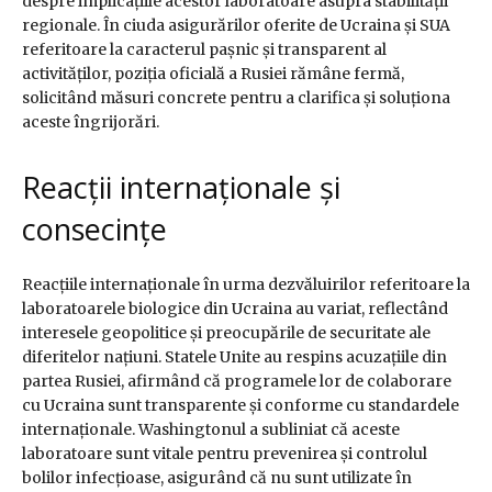
despre implicațiile acestor laboratoare asupra stabilității
regionale. În ciuda asigurărilor oferite de Ucraina și SUA
referitoare la caracterul pașnic și transparent al
activităților, poziția oficială a Rusiei rămâne fermă,
solicitând măsuri concrete pentru a clarifica și soluționa
aceste îngrijorări.
Reacții internaționale și
consecințe
Reacțiile internaționale în urma dezvăluirilor referitoare la
laboratoarele biologice din Ucraina au variat, reflectând
interesele geopolitice și preocupările de securitate ale
diferitelor națiuni. Statele Unite au respins acuzațiile din
partea Rusiei, afirmând că programele lor de colaborare
cu Ucraina sunt transparente și conforme cu standardele
internaționale. Washingtonul a subliniat că aceste
laboratoare sunt vitale pentru prevenirea și controlul
bolilor infecțioase, asigurând că nu sunt utilizate în