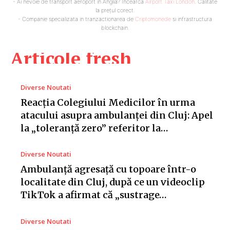
- Ai nevoie de transport aeroport in Anglia? Încearcă
Airport Taxi London
. Calitate
la prețul corect.
- Companie specializata in tranzactionarea de
Criptomonede
si infrastructura
blockchain.
Articole fresh
Diverse Noutati
Reacția Colegiului Medicilor în urma
atacului asupra ambulanței din Cluj: Apel
la „toleranță zero” referitor la…
Diverse Noutati
Ambulanță agresață cu topoare într-o
localitate din Cluj, după ce un videoclip
TikTok a afirmat că „sustrage…
Diverse Noutati