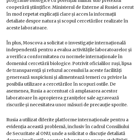
programe biologice cu potențial militar sub pretextul
cooperării științifice. Ministerul de Externe al Rusiei a cerut
în mod repetat explicații clare și acces la informații
detaliate despre natura și scopul cercetărilor realizate în
aceste laboratoare.
În plus, Moscova a solicitat o investigație internațională
independentă pentru a evalua activitățile laboratoarelor și
a verifica conformitatea cu normele internaționale în
domeniul cercetării biologice. Potrivit oficialilor ruși, lipsa
de transparență și refuzul accesului la aceste facilități
generează suspiciuni și alimentează temeri cu privire la
posibila utilizare a cercetărilor în scopuri ostile. De
asemenea, Rusia a accentuat că amplasarea acestor
laboratoare în apropierea granițelor sale agravează
riscurile și necesitatea unor măsuri de precauție sporite.
Rusia a utilizat diferite platforme internaționale pentru a
evidenția această problemă, inclusiv în cadrul Consiliului
de Securitate al ONU, unde a solicitat o discuție detaliată