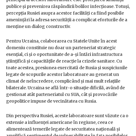
publice și prevenirea răspândirii bolilor infecțioase. Totuși,
percepția Rusiei asupra acestor facilități ca fiind posibile
amenințări la adresa securității a complicat eforturile de a
menține un dialog constructiv.
Pentru Ucraina, colaborarea cu Statele Unite în acest
domeniu constituie nu doar un parteneriat strategic
esențial, ci și o oportunitate de a-și întări infrastructura
științifică și capacitățile de reacție la crizele sanitare. Cu
toate acestea, presiunea exercitată de Rusia și suspiciunile
legate de scopurile acestor laboratoare au generat un
climat de neîncredere, complicând și mai mult relațiile
bilaterale. Ucraina se află într-o situație dificilă, având de
gestionat atât parteneriatul cu SUA, cât și provocările
geopolitice impuse de vecinătatea cu Rusia.
Din perspectiva Rusiei, aceste laboratoare sunt văzute ca o
extensie a influenței americane în regiune, ceea ce
alimentează temerile legate de securitatea națională și
amplifică sentimentul de vulnerabilitate în fața posibilelor