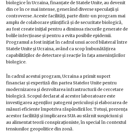
biologice în Ucraina, finanțate de Statele Unite, au devenit
din ce în ce mai intense, generând diverse speculații și
controverse. Aceste facilități, parte dintr-un program mai
amplu de colaborare științifică și de securitate biologică,
au fost create inițial pentru a diminua riscurile generate de
bolile infecțioase și pentru a evita posibile epidemii.
Programul a fost inițiat în cadrul unui acord bilateral între
Statele Unite și Ucraina, având ca scop îmbunătățirea
capabilităților de detectare și reacție în fața amenințărilor
biologice.
În cadrul acestui program, Ucraina a primit suport
financiar și expertiză din partea Statelor Unite pentru
modernizarea și dezvoltarea infrastructurii de cercetare
biologică. Scopul declarat al acestor laboratoare este
investigarea agenților patogeni periculoși și elaborarea de
măsuri eficiente împotriva răspândirii lor. Totuși, prezența
acestor facilități și implicarea SUA au stârnit suspiciuni și
au alimentat teorii conspiraționiste, în special în contextul
tensiunilor geopolitice din zonă.