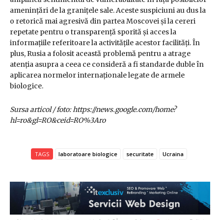
amenințări de la granițele sale. Aceste suspiciuni au dus la
o retorică mai agresivă din partea Moscovei și la cereri
repetate pentru o transparență sporită și acces la
informațiile referitoare la activitățile acestor facilități. În
plus, Rusia a folosit această problemă pentru a atrage
atenția asupra a ceea ce consideră a fi standarde duble în
aplicarea normelor internaționale legate de armele
biologice.
Sursa articol / foto: https://news.google.com/home?
hl=ro&gl=RO&ceid=RO%3Aro
TAGS
laboratoare biologice
securitate
Ucraina