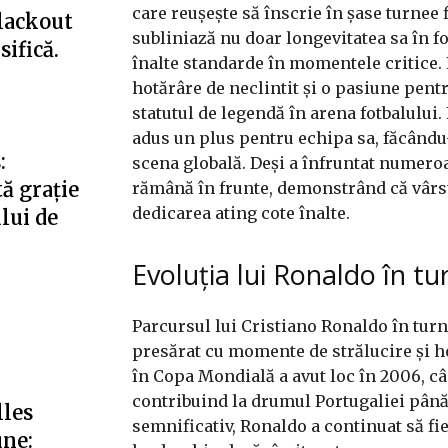
care reușește să înscrie în șase turnee
blackout
subliniază nu doar longevitatea sa în fot
ifică.
înalte standarde în momentele critice.
hotărâre de neclintit și o pasiune pentr
statutul de legendă în arena fotbalului
adus un plus pentru echipa sa, făcându-
:
scena globală. Deși a înfruntat numeroa
ă grație
rămână în frunte, demonstrând că vârst
dedicarea ating cote înalte.
ului de
Evoluția lui Ronaldo în t
Parcursul lui Cristiano Ronaldo în tur
presărat cu momente de strălucire și ho
în Copa Mondială a avut loc în 2006, câ
contribuind la drumul Portugaliei până 
lles
semnificativ, Ronaldo a continuat să fie
une: