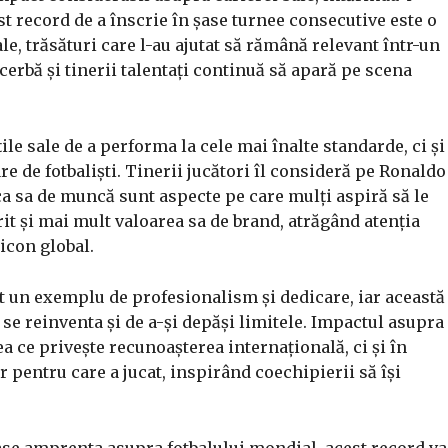
est record de a înscrie în șase turnee consecutive este o
le, trăsături care l-au ajutat să rămână relevant într-un
erbă și tinerii talentați continuă să apară pe scena
ile sale de a performa la cele mai înalte standarde, ci și
e de fotbaliști. Tinerii jucători îl consideră pe Ronaldo
ca sa de muncă sunt aspecte pe care mulți aspiră să le
it și mai mult valoarea sa de brand, atrăgând atenția
icon global.
st un exemplu de profesionalism și dedicare, iar această
 se reinventa și de a-și depăși limitele. Impactul asupra
ea ce privește recunoașterea internațională, ci și în
 pentru care a jucat, inspirând coechipierii să își
ase amprenta asupra fotbalului mondial, acest record va