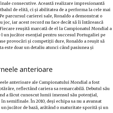
 finale consecutive. Această realizare impresionantă
balul de elită, ci și abilitatea de a performa la cele mai
 Pe parcursul carierei sale, Ronaldo a demonstrat o
u joc, iar acest record nu face decât să îi întărească
. Fiecare reușită marcată de el la Campionatul Mondial a
l un jucător esențial pentru succesul Portugaliei pe
se provocări și competiții dure, Ronaldo a reușit să
a este doar un detaliu atunci când pasiunea și
urneele anterioare
neele anterioare ale Campionatului Mondial a fost
tărâre, reflectând cariera sa remarcabilă. Debutul său
nd a făcut cunoscut lumii imensul său potențial,
în semifinale. În 2010, deși echipa sa nu a avansat
 un jucător de bază, arătând o maturitate sporită și un