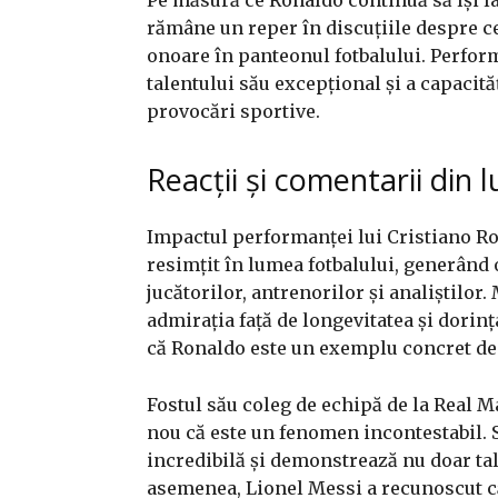
rămâne un reper în discuțiile despre ce
onoare în panteonul fotbalului. Perfo
talentului său excepțional și a capacităț
provocări sportive.
Reacții și comentarii din 
Impactul performanței lui Cristiano R
resimțit în lumea fotbalului, generând o
jucătorilor, antrenorilor și analiștilor.
admirația față de longevitatea și dorin
că Ronaldo este un exemplu concret de
Fostul său coleg de echipă de la Real M
nou că este un fenomen incontestabil. S
incredibilă și demonstrează nu doar tale
asemenea, Lionel Messi a recunoscut că 