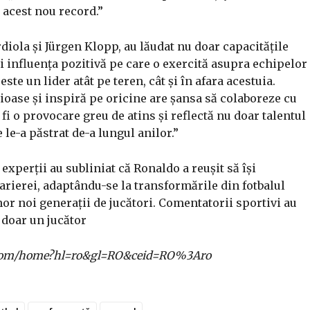
u acest nou record.”
ola și Jürgen Klopp, au lăudat nu doar capacitățile
 și influența pozitivă pe care o exercită asupra echipelor
te un lider atât pe teren, cât și în afara acestuia.
oase și inspiră pe oricine are șansa să colaboreze cu
 fi o provocare greu de atins și reflectă nu doar talentul
e le-a păstrat de-a lungul anilor.”
xperții au subliniat că Ronaldo a reușit să își
carierei, adaptându-se la transformările din fotbalul
r noi generații de jucători. Comentatorii sportivi au
 doar un jucător
gle.com/home?hl=ro&gl=RO&ceid=RO%3Aro