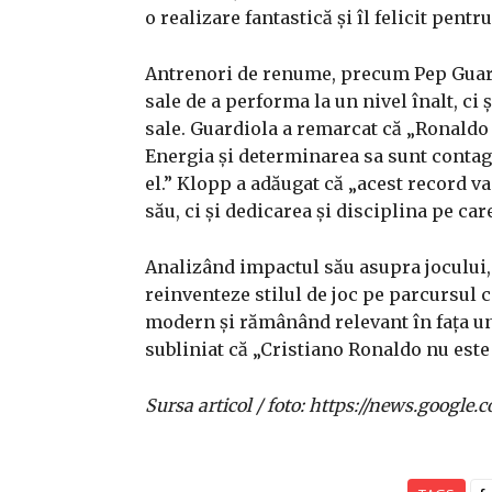
o realizare fantastică și îl felicit pentr
Antrenori de renume, precum Pep Guardi
sale de a performa la un nivel înalt, ci
sale. Guardiola a remarcat că „Ronaldo es
Energia și determinarea sa sunt contagi
el.” Klopp a adăugat că „acest record va
său, ci și dedicarea și disciplina pe car
Analizând impactul său asupra jocului, e
reinventeze stilul de joc pe parcursul 
modern și rămânând relevant în fața uno
subliniat că „Cristiano Ronaldo nu este
Sursa articol / foto: https://news.goo