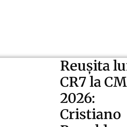
ri si Industrii
Cultura si Entertainment
Diverse N
Reușita lu
CR7 la CM
2026:
Cristiano