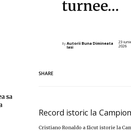
turnee…
Diverse Noutati
23 iuni
Autorii Buna Dimineata
By
2026
Iasi
SHARE
ea sa
a
Record istoric la Campio
Cristiano Ronaldo a făcut istorie la C