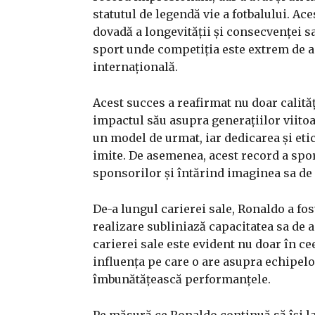
statutul de legendă vie a fotbalului. Ac
dovadă a longevității și consecvenței sa
sport unde competiția este extrem de ac
internațională.
Acest succes a reafirmat nu doar calităț
impactul său asupra generațiilor viitoar
un model de urmat, iar dedicarea și eti
imite. De asemenea, acest record a spor
sponsorilor și întărind imaginea sa de 
De-a lungul carierei sale, Ronaldo a fo
realizare subliniază capacitatea sa de a
carierei sale este evident nu doar în ce
influența pe care o are asupra echipelor
îmbunătățească performanțele.
Pe măsură ce Ronaldo continuă să își l