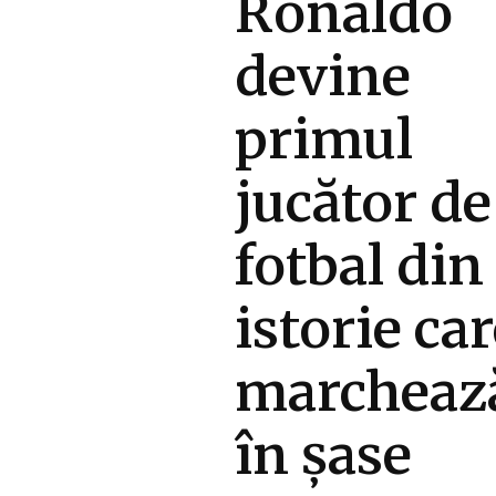
Ronaldo
devine
primul
jucător de
fotbal din
istorie ca
marcheaz
în șase