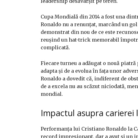
leadership desăvârșit pe teren.
Cupa Mondială din 2014 a fost una dintr
Ronaldo nu a renunțat, marcând un gol c
demonstrat din nou de ce este recunoscu
reușind un hat-trick memorabil împotr
complicată.
Fiecare turneu a adăugat o nouă piatră p
adapta și de a evolua în fața unor advers
Ronaldo a dovedit că, indiferent de obs
de a excela nu au scăzut niciodată, menț
mondial.
Impactul asupra carierei 
Performanța lui Cristiano Ronaldo la C
record impresionant, dar a avut și un i