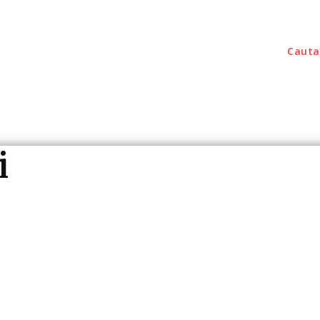
Cauta
outati
Home & Deco
Sanatate / Hobby
Tec
i