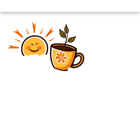
Diverse Noutati
Ucraina efectuează evacuarea a sute de familii din
Kramatorsk: „Este o alegere complicată, dar
esențială”