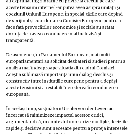
au exprimat îngrijorările cu privire la efectul pe care
aceste tensiuni interne l-ar putea avea asupra unității și
coeziunii Uniunii Europene. În special, țările care depind
de sprijinul și coordonarea Comisiei Europene pentru a
face față provocărilor economice și sociale au arătat
dorința de a avea o conducere mai incluzivă și
transparentă.
De asemenea, în Parlamentul European, mai mulți
europarlamentari au solicitat dezbateri și audieri pentru a
analiza mai îndeaproape situația din cadrul Comisiei.
Aceștia subliniază importanța unui dialog deschis și
constructiv între instituțiile europene pentru a depăși
aceste tensiuni și a restabili încrederea în conducerea
europeană.
În același timp, susținătorii Ursulei von der Leyen au
încercat să minimizeze impactul acestor critici,
argumentând că, în contextul unor crize multiple, deciziile
rapide și decisive sunt necesare pentru a proteja interesele