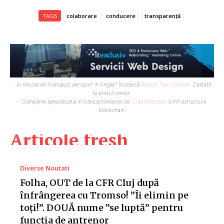
TAGS
colaborare
conducere
transparență
- Ai nevoie de transport aeroport in Anglia? Încearcă
Airport Taxi London
. Calitate
la prețul corect.
- Companie specializata in tranzactionarea de
Criptomonede
si infrastructura
blockchain.
Articole fresh
Diverse Noutati
Folha, OUT de la CFR Cluj după
înfrângerea cu Tromso! ”Îi elimin pe
toți!”. DOUĂ nume ”se luptă” pentru
funcția de antrenor