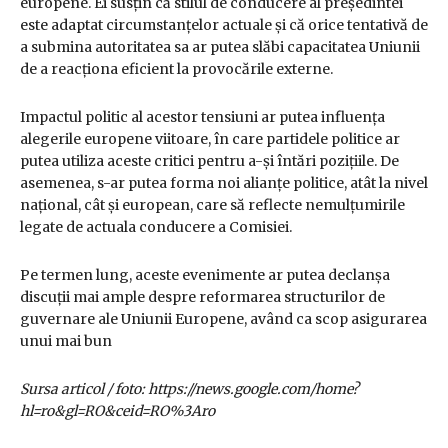
europene. Ei susțin că stilul de conducere al președintei
este adaptat circumstanțelor actuale și că orice tentativă de
a submina autoritatea sa ar putea slăbi capacitatea Uniunii
de a reacționa eficient la provocările externe.
Impactul politic al acestor tensiuni ar putea influența
alegerile europene viitoare, în care partidele politice ar
putea utiliza aceste critici pentru a-și întări pozițiile. De
asemenea, s-ar putea forma noi alianțe politice, atât la nivel
național, cât și european, care să reflecte nemulțumirile
legate de actuala conducere a Comisiei.
Pe termen lung, aceste evenimente ar putea declanșa
discuții mai ample despre reformarea structurilor de
guvernare ale Uniunii Europene, având ca scop asigurarea
unui mai bun
Sursa articol / foto: https://news.google.com/home?
hl=ro&gl=RO&ceid=RO%3Aro