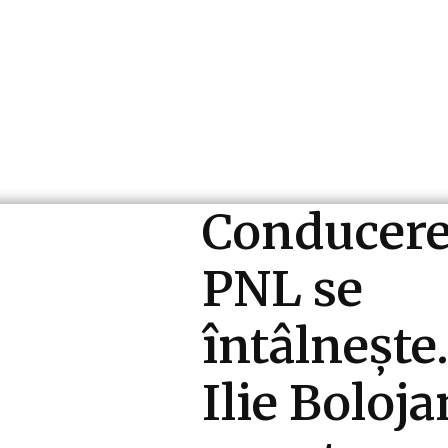
ri si Industrii
Cultura si Entertainment
Diverse N
Conducer
PNL se
întâlnește
Ilie Boloja