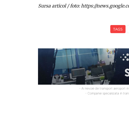
Sursa articol / foto: https://news.goo
TAGS
- Ai nevoie de transport aeroport i
- Companie specializata in tra