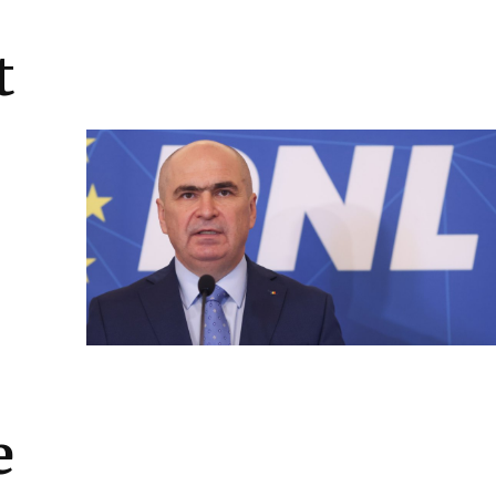
t
.
e