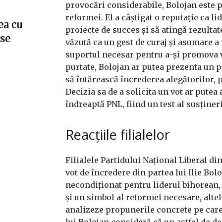
provocări considerabile, Bolojan este p
reformei. El a câștigat o reputație ca li
ea cu
proiecte de succes și să atingă rezultat
”se
văzută ca un gest de curaj și asumare a 
suportul necesar pentru a-și promova vi
purtate, Bolojan ar putea prezenta un pl
să întărească încrederea alegătorilor, 
Decizia sa de a solicita un vot ar putea
îndreaptă PNL, fiind un test al susțineri
Reacțiile filialelor
Filialele Partidului Național Liberal din
vot de încredere din partea lui Ilie Bolo
necondiționat pentru liderul bihorean,
și un simbol al reformei necesare, alte
analizeze propunerile concrete pe care ac
lui Bolojan consideră că un astfel de de