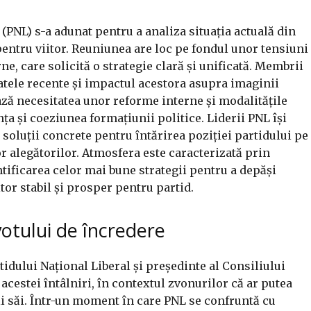
(PNL) s-a adunat pentru a analiza situația actuală din
 pentru viitor. Reuniunea are loc pe fondul unor tensiuni
ne, care solicită o strategie clară și unificată. Membrii
tele recente și impactul acestora asupra imaginii
ează necesitatea unor reforme interne și modalitățile
nța și coeziunea formațiunii politice. Liderii PNL își
 soluții concrete pentru întărirea poziției partidului pe
or alegătorilor. Atmosfera este caracterizată prin
ntificarea celor mai bune strategii pentru a depăși
itor stabil și prosper pentru partid.
 votului de încredere
tidului Național Liberal și președinte al Consiliului
 acestei întâlniri, în contextul zvonurilor că ar putea
gii săi. Într-un moment în care PNL se confruntă cu