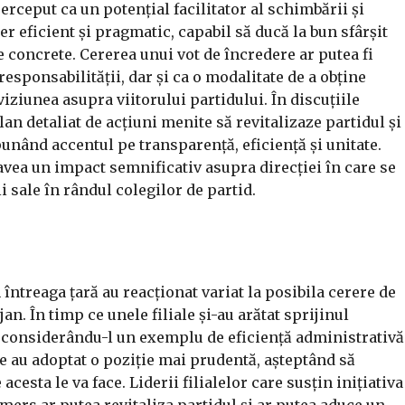
erceput ca un potențial facilitator al schimbării și
der eficient și pragmatic, capabil să ducă la bun sfârșit
e concrete. Cererea unui vot de încredere ar putea fi
responsabilității, dar și ca o modalitate de a obține
ziunea asupra viitorului partidului. În discuțiile
an detaliat de acțiuni menite să revitalizaze partidul și
punând accentul pe transparență, eficiență și unitate.
 avea un impact semnificativ asupra direcției în care se
i sale în rândul colegilor de partid.
 întreaga țară au reacționat variat la posibila cerere de
jan. În timp ce unele filiale și-au arătat sprijinul
 considerându-l un exemplu de eficiență administrativă
le au adoptat o poziție mai prudentă, așteptând să
esta le va face. Liderii filialelor care susțin inițiativa
mers ar putea revitaliza partidul și ar putea aduce un