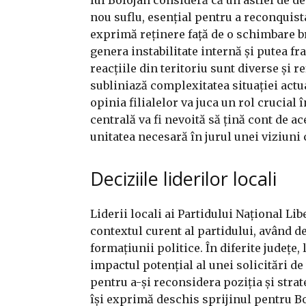
nou suflu, esențial pentru a reconquista
exprimă reținere față de o schimbare b
genera instabilitate internă și putea f
reacțiile din teritoriu sunt diverse și r
subliniază complexitatea situației actua
opinia filialelor va juca un rol crucial
centrală va fi nevoită să țină cont de a
unitatea necesară în jurul unei viziun
Deciziile liderilor locali
Liderii locali ai Partidului Național Li
contextul curent al partidului, având de 
formațiunii politice. În diferite județe, 
impactul potențial al unei solicitări de
pentru a-și reconsidera poziția și strate
își exprimă deschis sprijinul pentru B