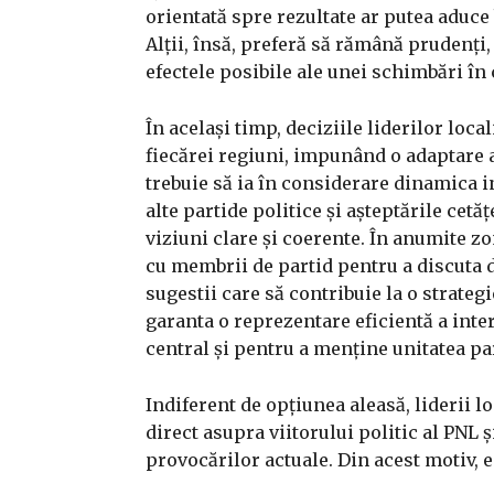
orientată spre rezultate ar putea aduce
Alții, însă, preferă să rămână prudenți,
efectele posibile ale unei schimbări în
În același timp, deciziile liderilor loca
fiecărei regiuni, impunând o adaptare a m
trebuie să ia în considerare dinamica in
alte partide politice și așteptările cet
viziuni clare și coerente. În anumite zo
cu membrii de partid pentru a discuta d
sugestii care să contribuie la o strateg
garanta o reprezentare eficientă a inter
central și pentru a menține unitatea pa
Indiferent de opțiunea aleasă, liderii l
direct asupra viitorului politic al PNL 
provocărilor actuale. Din acest motiv, e