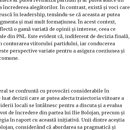
 încrederea alegătorilor. În contrast, există și voci care
ruscă în leadership, temându-se că aceasta ar putea
ragmenta și mai mult formațiunea. În acest context,
eflectă o gamă variată de opinii și interese, ceea ce
le din PNL. Este evident că, indiferent de decizia finală,
 în conturarea viitorului partidului, iar conducerea
ceste perspective variate pentru a asigura coeziunea și
i comune.
beral se confruntă cu provocări considerabile în
luat decizii care ar putea afecta traiectoria viitoare a
liderii locali se întâlnesc pentru a discuta și a evalua
 vot de încredere din partea lui Ilie Bolojan, precum și
gia în raport cu această inițiativă. Unii dintre aceștia
olojan, considerând că abordarea sa pragmatică și