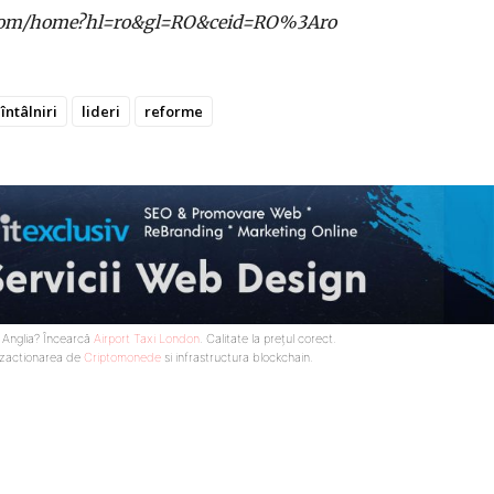
gle.com/home?hl=ro&gl=RO&ceid=RO%3Aro
întâlniri
lideri
reforme
n Anglia? Încearcă
Airport Taxi London
. Calitate la prețul corect.
nzactionarea de
Criptomonede
si infrastructura blockchain.