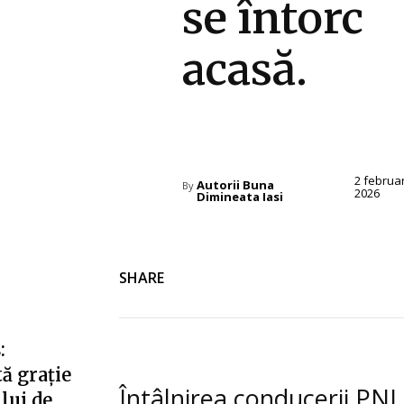
se întorc
acasă.
Diverse Noutati
2 februa
Autorii Buna
By
2026
Dimineata Iasi
SHARE
:
ă grație
Întâlnirea conducerii PNL
ului de