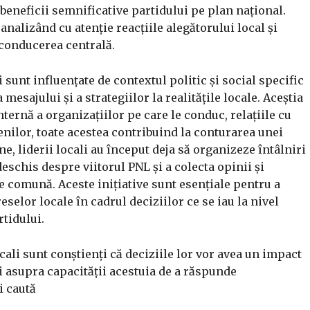
 beneficii semnificative partidului pe plan național.
 analizând cu atenție reacțiile alegătorului local și
 conducerea centrală.
li sunt influențate de contextul politic și social specific
esajului și a strategiilor la realitățile locale. Aceștia
ternă a organizațiilor pe care le conduc, relațiile cu
ățenilor, toate acestea contribuind la conturarea unei
ne, liderii locali au început deja să organizeze întâlniri
eschis despre viitorul PNL și a colecta opinii și
ie comună. Aceste inițiative sunt esențiale pentru a
eselor locale în cadrul deciziilor ce se iau la nivel
rtidului.
ocali sunt conștienți că deciziile lor vor avea un impact
și asupra capacității acestuia de a răspunde
i caută