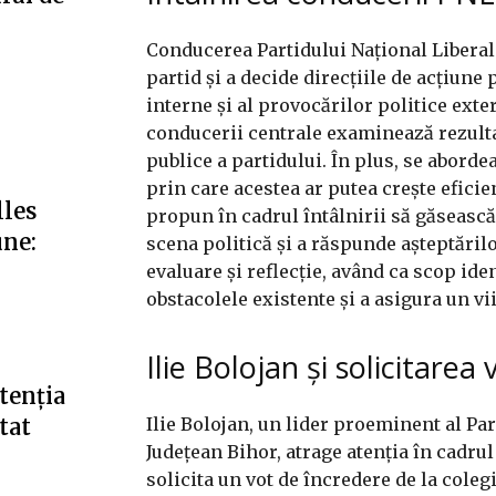
Conducerea Partidului Național Liberal 
partid și a decide direcțiile de acțiune
interne și al provocărilor politice exter
conducerii centrale examinează rezulta
publice a partidului. În plus, se abord
prin care acestea ar putea crește eficie
lles
propun în cadrul întâlnirii să găsească
une:
scena politică și a răspunde așteptăril
evaluare și reflecție, având ca scop ide
obstacolele existente și a asigura un vi
Ilie Bolojan și solicitarea
tenția
Ilie Bolojan, un lider proeminent al Par
tat
Județean Bihor, atrage atenția în cadrul
solicita un vot de încredere de la cole