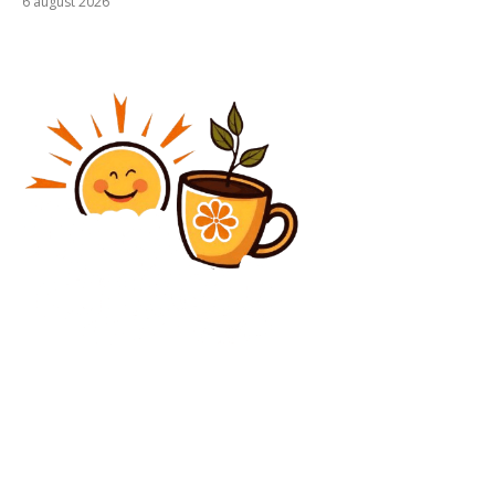
6 august 2026
Diverse Noutati
„Mai grav decât vă imaginați”. Nemulțumire în
cercurile democraților în legătură cu conflictul din
Orientul Mijlociu, după o…