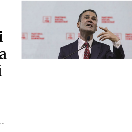
i
a
i
rie