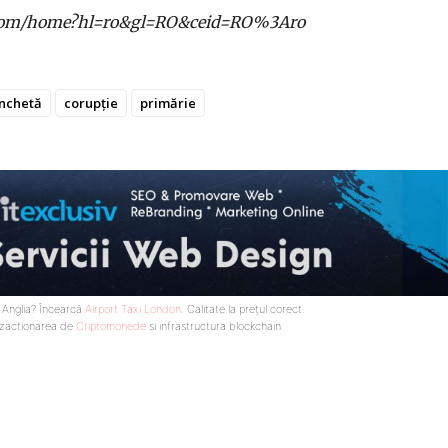
gle.com/home?hl=ro&gl=RO&ceid=RO%3Aro
nchetă
corupție
primărie
n Anglia? Încearcă
Airport Taxi London
. Calitate la prețul corect.
nzactionarea de
Criptomonede
si infrastructura blockchain.