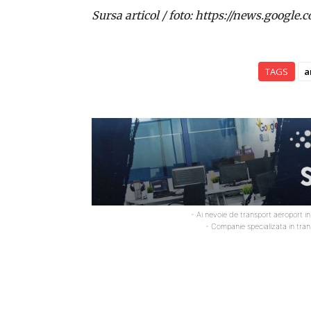
Sursa articol / foto: https://news.goo
TAGS
a
- Ai nevoie de transport aeroport i
- Companie specializata in tra