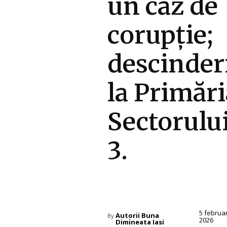
un caz de
corupție;
descinder
la Primări
Sectorulu
3.
Diverse Noutati
5 februa
Autorii Buna
By
2026
Dimineata Iasi