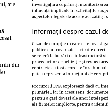
ui, are
investigația a cuprins și monitorizarea
influență implicate în activitățile susp
aspectelor legate de aceste acuzații și 
Informații despre cazul d
nă
cesat
Cazul de corupție în care este investig
publice controversate, atribuite direct 
se referă la lucrări de infrastructură și
procedurilor de achiziție și respectare
milii din
contracte au fost acordate în schimbul 
dar
putea reprezenta infracțiuni de corupți
Procurorii DNA explorează dacă au inter
primăriei, iar în acest sens, document
pentru a găsi dovezi ale unor înțelegeri
ale firmelor implicate, pentru a identifi