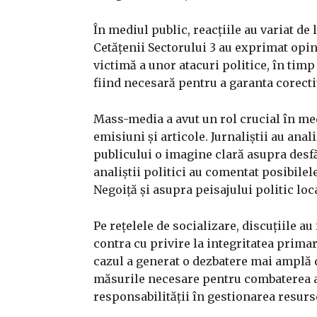
În mediul public, reacțiile au variat de
Cetățenii Sectorului 3 au exprimat opi
victimă a unor atacuri politice, în timp
fiind necesară pentru a garanta corecti
Mass-media a avut un rol crucial în medi
emisiuni și articole. Jurnaliștii au anali
publicului o imagine clară asupra desfăș
analiștii politici au comentat posibile
Negoiță și asupra peisajului politic loca
Pe rețelele de socializare, discuțiile au
contra cu privire la integritatea primaru
cazul a generat o dezbatere mai amplă 
măsurile necesare pentru combaterea a
responsabilității în gestionarea resurs