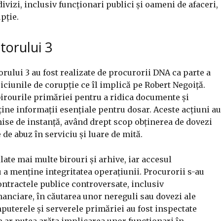
vizi, inclusiv funcționari publici și oameni de afaceri,
upție.
ctorului 3
orului 3 au fost realizate de procurorii DNA ca parte a
piciunile de corupție ce îl implică pe Robert Negoiță.
birourile primăriei pentru a ridica documente și
ține informații esențiale pentru dosar. Aceste acțiuni au
ise de instanță, având drept scop obținerea de dovezi
de abuz în serviciu și luare de mită.
ilate mai multe birouri și arhive, iar accesul
u a menține integritatea operațiunii. Procurorii s-au
ntractele publice controversate, inclusiv
nanciare, în căutarea unor nereguli sau dovezi ale
puterele și serverele primăriei au fost inspectate
ce ar putea arăta implicarea unor funcționari în