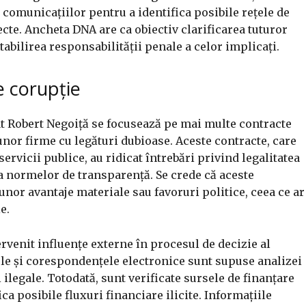
 comunicațiilor pentru a identifica posibile rețele de
ecte. Ancheta DNA are ca obiectiv clarificarea tuturor
stabilirea responsabilității penale a celor implicați.
e corupție
at Robert Negoiță se focusează pe mai multe contracte
unor firme cu legături dubioase. Aceste contracte, care
 servicii publice, au ridicat întrebări privind legalitatea
a normelor de transparență. Se crede că aceste
unor avantaje materiale sau favoruri politice, ceea ce ar
e.
venit influențe externe în procesul de decizie al
ele și corespondențele electronice sunt supuse analizei
 ilegale. Totodată, sunt verificate sursele de finanțare
ca posibile fluxuri financiare ilicite. Informațiile