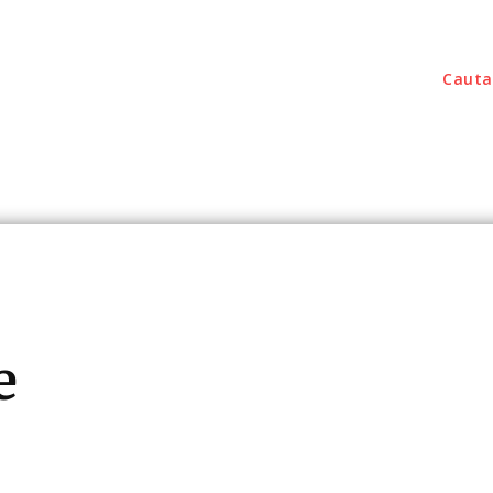
Cauta
outati
Home & Deco
Sanatate / Hobby
Tec
e