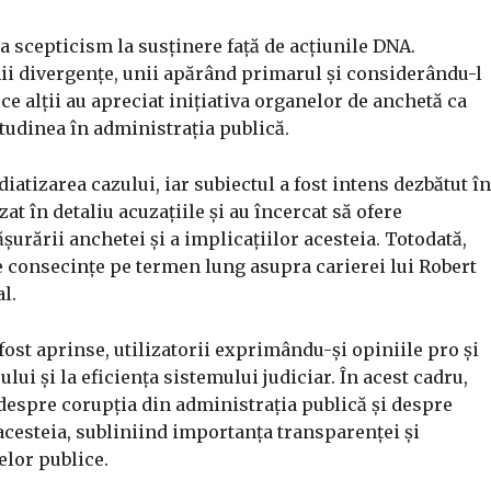
 la scepticism la susținere față de acțiunile DNA.
nii divergențe, unii apărând primarul și considerându-l
 ce alții au apreciat inițiativa organelor de anchetă ca
tudinea în administrația publică.
atizarea cazului, iar subiectul a fost intens dezbătut în
zat în detaliu acuzațiile și au încercat să ofere
urării anchetei și a implicațiilor acesteia. Totodată,
le consecințe pe termen lung asupra carierei lui Robert
l.
 fost aprinse, utilizatorii exprimându-și opiniile pro și
lui și la eficiența sistemului judiciar. În acest cadru,
despre corupția din administrația publică și despre
cesteia, subliniind importanța transparenței și
elor publice.