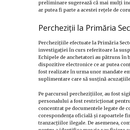
preliminare sugerează că mai mulți indi
ar putea fi parte a acestei rețele de cor
Percheziții la Primăria Se
Perchezițiile efectuate la Primăria Sect
investigației în curs referitoare la sus
Echipele de anchetatori au pătruns în 
dispozitive electronice ce ar putea con
fost realizate în urma unor mandate em
suplimentare care să susțină acuzațiile 
Pe parcursul perchezițiilor, au fost sig
personalului a fost restricționat pentr
concentrat pe documentele legate de co
corespondența oficială și rapoartele fi
tranzacțiilor ilegale. De asemenea, com
pentru a identifica mesaje sau fișiere 