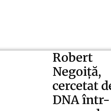
ri si Industrii
Cultura si Entertainment
Diverse N
Robert
Negoiță,
cercetat d
DNA într-