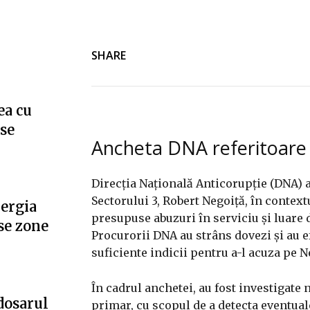
SHARE
ea cu
”se
Ancheta DNA referitoare 
Direcția Națională Anticorupție (DNA) a
Sectorului 3, Robert Negoiță, în contex
nergia
presupuse abuzuri în serviciu și luare d
se zone
Procurorii DNA au strâns dovezi și au e
suficiente indicii pentru a-l acuza pe 
În cadrul anchetei, au fost investigat
dosarul
primar, cu scopul de a detecta eventual