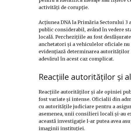
activități de corupție.
Acțiunea DNA la Primăria Sectorului 3 a
public considerabil, având în vedere st
locală. Perchezițiile au fost desfășura
anchetatori și a vehiculelor oficiale nu
evidențiază determinarea autorităților 
adevărul în acest caz complicat.
Reacțiile autorităților și a
Reacțiile autorităților și ale opiniei p
fost variate și intense. Oficialii din a
cu autoritățile judiciare pentru a asig
asemenea, unii consilieri locali și-au 
această investigație l-ar putea avea asu
imaginii instituției.