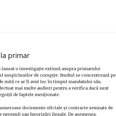
la primar
 lansat o investigație extinsă asupra primarului
tul suspiciunilor de corupție. Studiul se concentrează pe
e mită ce ar fi avut loc în timpul mandatului său.
fectuat mai multe audieri pentru a verifica dacă sunt
Negoiță de faptele menționate.
e numeroase documente oficiale și contracte semnate de
e nereguli sau favorizări ilegale. De asemenea,