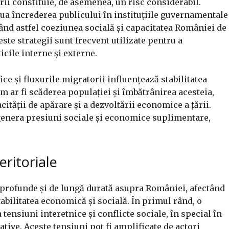
ii constituie, de asemenea, un risc considerabil.
a încrederea publicului în instituțiile guvernamentale
ând astfel coeziunea socială și capacitatea României de
ste strategii sunt frecvent utilizate pentru a
ticile interne și externe.
ce și fluxurile migratorii influențează stabilitatea
 ar fi scăderea populației și îmbătrânirea acesteia,
ității de apărare și a dezvoltării economice a țării.
genera presiuni sociale și economice suplimentare,
eritoriale
e profunde și de lungă durată asupra României, afectând
tabilitatea economică și socială. În primul rând, o
tensiuni interetnice și conflicte sociale, în special în
tive. Aceste tensiuni pot fi amplificate de actori