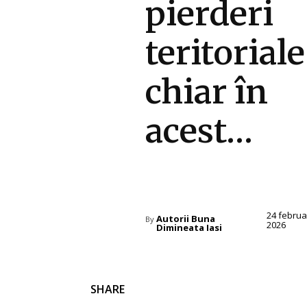
pierderi
teritoriale
chiar în
acest…
Diverse Noutati
24 februa
Autorii Buna
By
2026
Dimineata Iasi
SHARE