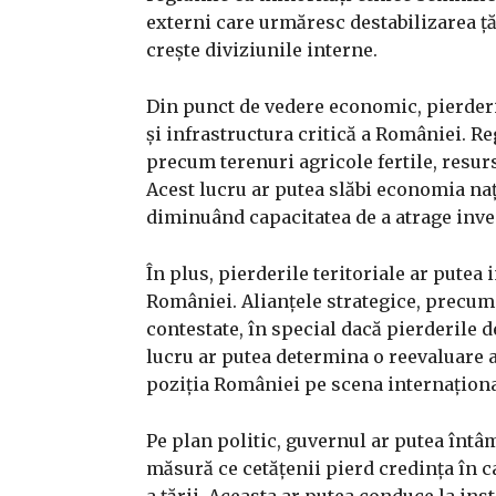
externi care urmăresc destabilizarea ț
crește diviziunile interne.
Din punct de vedere economic, pierderi
și infrastructura critică a României. R
precum terenuri agricole fertile, resu
Acest lucru ar putea slăbi economia na
diminuând capacitatea de a atrage inves
În plus, pierderile teritoriale ar putea 
României. Alianțele strategice, precum
contestate, în special dacă pierderile d
lucru ar putea determina o reevaluare a
poziția României pe scena internaționa
Pe plan politic, guvernul ar putea întâm
măsură ce cetățenii pierd credința în ca
a țării. Aceasta ar putea conduce la insta