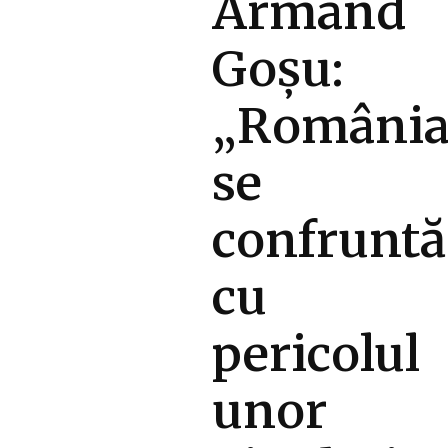
Armand
Goșu:
„Români
se
confruntă
cu
pericolul
unor