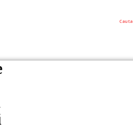
Cauta
outati
Home & Deco
Sanatate / Hobby
Tec
e
a
i