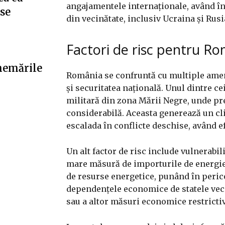
angajamentele internaționale, având în v
”se
din vecinătate, inclusiv Ucraina și Rusi
Factori de risc pentru R
hemările
România se confruntă cu multiple ameni
și securitatea națională. Unul dintre ce
militară din zona Mării Negre, unde pre
considerabilă. Aceasta generează un clim
escalada în conflicte deschise, având e
Un alt factor de risc include vulnerabi
mare măsură de importurile de energie, 
de resurse energetice, punând în perico
dependențele economice de statele veci
sau a altor măsuri economice restricti