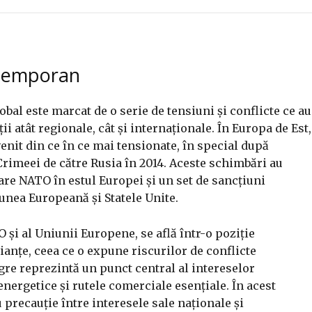
ntemporan
bal este marcat de o serie de tensiuni și conflicte ce au
i atât regionale, cât și internaționale. În Europa de Est,
venit din ce în ce mai tensionate, în special după
rimeei de către Rusia în 2014. Aceste schimbări au
are NATO în estul Europei și un set de sancțiuni
unea Europeană și Statele Unite.
și al Uniunii Europene, se află într-o poziție
lianțe, ceea ce o expune riscurilor de conflicte
gre reprezintă un punct central al intereselor
energetice și rutele comerciale esențiale. În acest
precauție între interesele sale naționale și