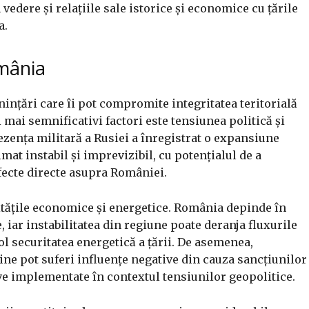
edere și relațiile sale istorice și economice cu țările
a.
omânia
nțări care îi pot compromite integritatea teritorială
i mai semnificativi factori este tensiunea politică și
zența militară a Rusiei a înregistrat o expansiune
at instabil și imprevizibil, cu potențialul de a
fecte directe asupra României.
litățile economice și energetice. România depinde în
iar instabilitatea din regiune poate deranja fluxurile
l securitatea energetică a țării. De asemenea,
ne pot suferi influențe negative din cauza sancțiunilor
ve implementate în contextul tensiunilor geopolitice.