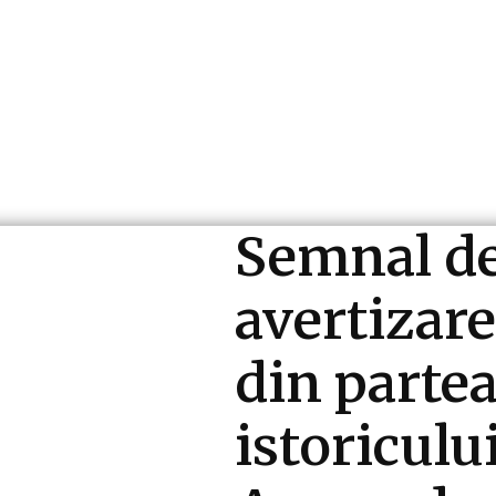
ri si Industrii
Cultura si Entertainment
Diverse N
Semnal d
avertizare
din parte
istoriculu