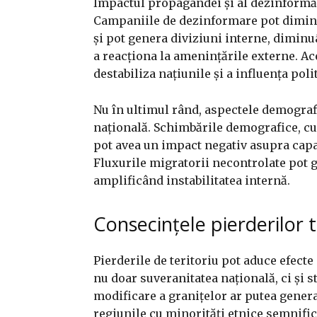
Impactul propagandei și al dezinformăr
Campaniile de dezinformare pot diminu
și pot genera diviziuni interne, diminu
a reacționa la amenințările externe. Ace
destabiliza națiunile și a influența poli
Nu în ultimul rând, aspectele demografi
națională. Schimbările demografice, cum
pot avea un impact negativ asupra capac
Fluxurile migratorii necontrolate pot 
amplificând instabilitatea internă.
Consecințele pierderilor t
Pierderile de teritoriu pot aduce efect
nu doar suveranitatea națională, ci și s
modificare a granițelor ar putea genera 
regiunile cu minorități etnice semnifica