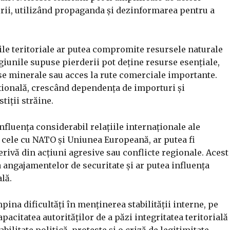
ării, utilizând propaganda și dezinformarea pentru a
le teritoriale ar putea compromite resursele naturale
egiunile supuse pierderii pot deține resurse esențiale,
rse minerale sau acces la rute comerciale importante.
țională, crescând dependența de importuri și
tiții străine.
influența considerabil relațiile internaționale ale
 cele cu NATO și Uniunea Europeană, ar putea fi
erivă din acțiuni agresive sau conflicte regionale. Acest
 angajamentelor de securitate și ar putea influența
lă.
pina dificultăți în menținerea stabilității interne, pe
pacitatea autorităților de a păzi integritatea teritorială
bilitate politică, proteste și o criză de legitimitate,