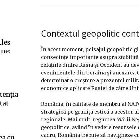
Contextul geopolitic co
lles
În acest moment, peisajul geopolitic glo
une:
consecințe importante asupra stabilități
relațiile dintre Rusia și Occident au de
evenimentele din Ucraina și anexarea C
determinat o creștere a prezenței milit
economice aplicate Rusiei de către Uni
tenția
tat
România, în calitate de membru al NATO 
strategică pe granița estică a acestor a
regionale. Mai mult, regiunea Mării Ne
geopolitice, având în vedere resursele 
cadru, România trebuie să navigheze cu 
ea cu