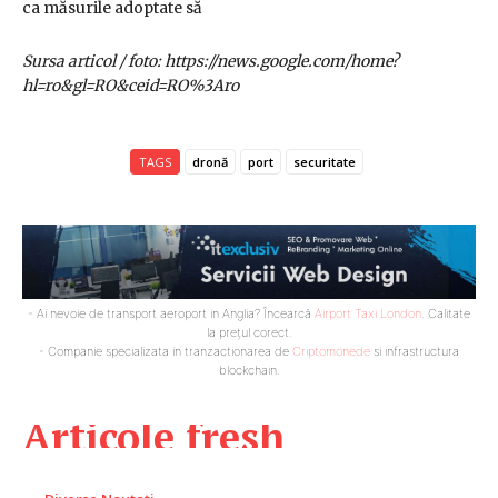
ca măsurile adoptate să
Sursa articol / foto: https://news.google.com/home?
hl=ro&gl=RO&ceid=RO%3Aro
TAGS
dronă
port
securitate
- Ai nevoie de transport aeroport in Anglia? Încearcă
Airport Taxi London
. Calitate
la prețul corect.
- Companie specializata in tranzactionarea de
Criptomonede
si infrastructura
blockchain.
Articole fresh