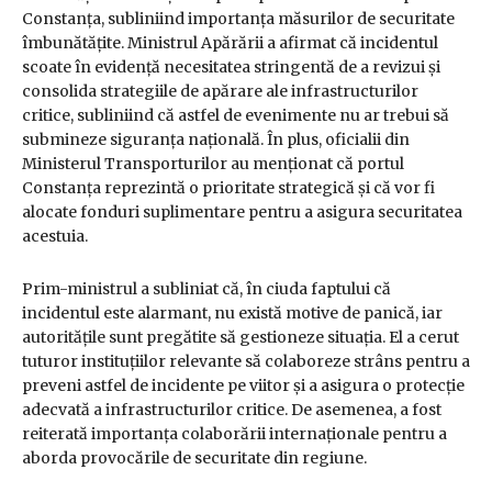
Constanța, subliniind importanța măsurilor de securitate
îmbunătățite. Ministrul Apărării a afirmat că incidentul
scoate în evidență necesitatea stringentă de a revizui și
consolida strategiile de apărare ale infrastructurilor
critice, subliniind că astfel de evenimente nu ar trebui să
submineze siguranța națională. În plus, oficialii din
Ministerul Transporturilor au menționat că portul
Constanța reprezintă o prioritate strategică și că vor fi
alocate fonduri suplimentare pentru a asigura securitatea
acestuia.
Prim-ministrul a subliniat că, în ciuda faptului că
incidentul este alarmant, nu există motive de panică, iar
autoritățile sunt pregătite să gestioneze situația. El a cerut
tuturor instituțiilor relevante să colaboreze strâns pentru a
preveni astfel de incidente pe viitor și a asigura o protecție
adecvată a infrastructurilor critice. De asemenea, a fost
reiterată importanța colaborării internaționale pentru a
aborda provocările de securitate din regiune.