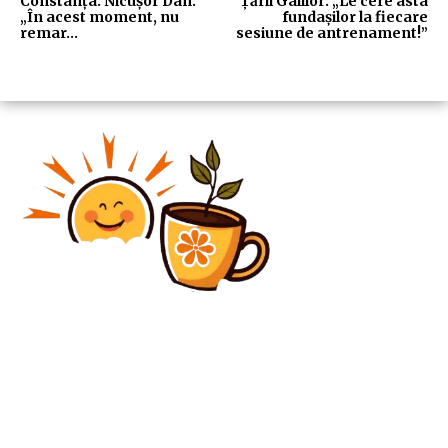
Constanța. Nicușor Dan:
Țării Galilor: „Le cere asta
„În acest moment, nu
fundașilor la fiecare
remar…
sesiune de antrenament!”
Diverse Noutati
Un mesaj de atenționare pentru SUA și Europa:
Cauzele pentru care Rusia a efectuat lansarea
rachetei balistice Oreșnik împotriva regiunii Liov.