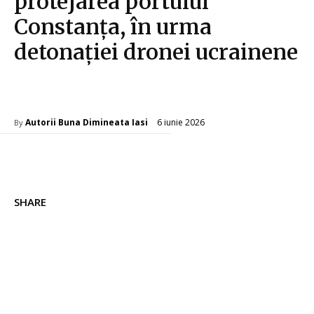
protejarea portului
Constanța, în urma
detonației dronei ucrainene
Diverse Noutati
6 iunie 2026
Autorii Buna Dimineata Iasi
By
SHARE