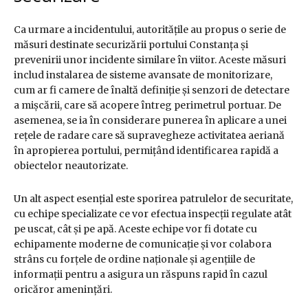
Ca urmare a incidentului, autoritățile au propus o serie de
măsuri destinate securizării portului Constanța și
prevenirii unor incidente similare în viitor. Aceste măsuri
includ instalarea de sisteme avansate de monitorizare,
cum ar fi camere de înaltă definiție și senzori de detectare
a mișcării, care să acopere întreg perimetrul portuar. De
asemenea, se ia în considerare punerea în aplicare a unei
rețele de radare care să supravegheze activitatea aeriană
în apropierea portului, permițând identificarea rapidă a
obiectelor neautorizate.
Un alt aspect esențial este sporirea patrulelor de securitate,
cu echipe specializate ce vor efectua inspecții regulate atât
pe uscat, cât și pe apă. Aceste echipe vor fi dotate cu
echipamente moderne de comunicație și vor colabora
strâns cu forțele de ordine naționale și agențiile de
informații pentru a asigura un răspuns rapid în cazul
oricăror amenințări.