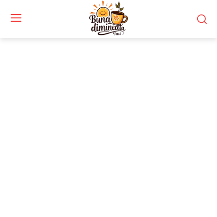
Stiri si noutati despre:
port