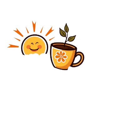
Diverse Noutati
Reacție puternică din partea PNL ca răspuns la
analogia făcută de Radu Oprea între reducerile de
posturi și „Auschwitz”. Un șef liberal cere demisia...