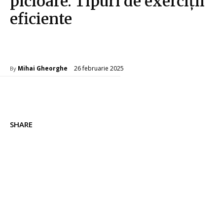
picioare. Tipuri de exerciții
eficiente
Fitness
26 februarie 2025
Mihai Gheorghe
By
SHARE