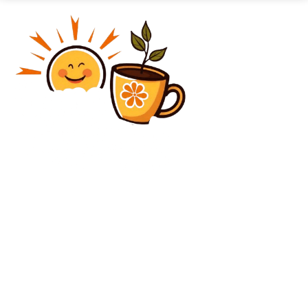
Diverse Noutati
„Bijuteria” lui Chivu, lăudată de oponenți: „Viteză
excepțională”
Diverse Noutati
Ninsori și lapoviță se răspândesc în aproape toată
țara. Meteorologii au anunțat cod galben și