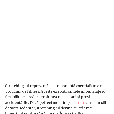
Stretching-ul reprezintă o componentă esențială în orice
program de fitness. Aceste exerciții simple îmbunătățesc
flexibilitatea, reduc tensiunea musculară și previn
accidentările. Dacă petreci mult timp la
birou
sau ai un stil
de viață sedentar, stretching-ul devine cu atât mai
important pentru sănătatea ta. În acest articol vei