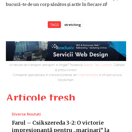
bucură-te de un corp sănătos și activ în fiecare zi!
TAGS
stretching
- Ai nevoie de transport aeroport in Anglia? Încearcă
Airport Taxi London
. Calitate
la prețul corect.
- Companie specializata in tranzactionarea de
Criptomonede
si infrastructura
blockchain.
Articole fresh
Diverse Noutati
Farul – Csikszereda 3-2: O victorie
impresionantă pentru „marinari” la