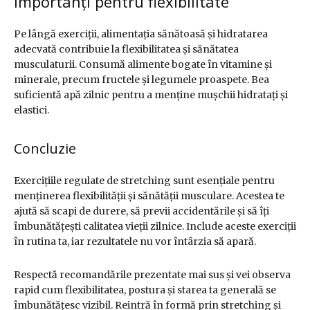
importanți pentru flexibilitate
Pe lângă exerciții, alimentația sănătoasă și hidratarea
adecvată contribuie la flexibilitatea și sănătatea
musculaturii. Consumă alimente bogate în vitamine și
minerale, precum fructele și legumele proaspete. Bea
suficientă apă zilnic pentru a menține mușchii hidratați și
elastici.
Concluzie
Exercițiile regulate de stretching sunt esențiale pentru
menținerea flexibilității și sănătății musculare. Acestea te
ajută să scapi de durere, să previi accidentările și să îți
îmbunătățești calitatea vieții zilnice. Include aceste exerciții
în rutina ta, iar rezultatele nu vor întârzia să apară.
Respectă recomandările prezentate mai sus și vei observa
rapid cum flexibilitatea, postura și starea ta generală se
îmbunătățesc vizibil. Reintră în formă prin stretching și