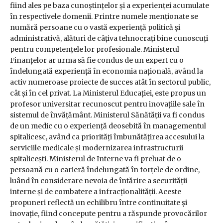
fiind ales pe baza cunoștințelor și a experienței acumulate
în respectivele domenii. Printre numele menționate se
numără persoane cu o vastă experiență politică și
administrativă, alături de câțiva tehnocrați bine cunoscuți
pentru competențele lor profesionale. Ministerul
Finanțelor ar urma să fie condus de un expert cu o
îndelungată experiență în economia națională, având la
activ numeroase proiecte de succes atât în sectorul public,
cât și în cel privat. La Ministerul Educației, este propus un
profesor universitar recunoscut pentru inovațiile sale în
sistemul de învățământ. Ministerul Sănătății va fi condus
de un medic cu o experiență deosebită în managementul
spitalicesc, având ca priorități îmbunătățirea accesului la
serviciile medicale și modernizarea infrastructurii
spitalicești. Ministerul de Interne va fi preluat de o
persoană cu o carieră îndelungată în forțele de ordine,
luând în considerare nevoia de întărire a securității
interne și de combatere a infracționalității. Aceste
propuneri reflectă un echilibru între continuitate și
inovație, fiind concepute pentru a răspunde provocărilor