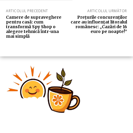
ARTICOLUL PRECEDENT
ARTICOLUL URMĂTOR
Camere de supraveghere
Prețurile concurenților
pentru casă: cum
care au influențat litoralul
transformă Spy Shop o
românesc: „Cazări de 16
alegere tehnică într-una
euro pe noapte!”
mai simplă
Diverse Noutati