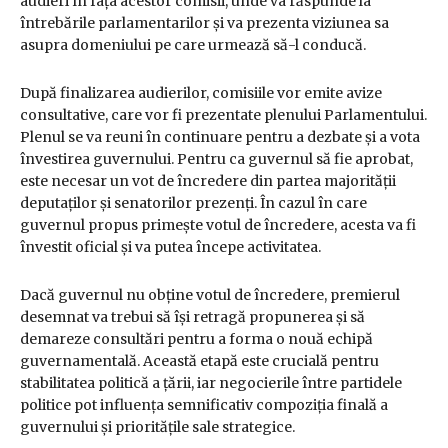
audieri în fața acestor comisii, unde va răspunde la
întrebările parlamentarilor și va prezenta viziunea sa
asupra domeniului pe care urmează să-l conducă.
După finalizarea audierilor, comisiile vor emite avize
consultative, care vor fi prezentate plenului Parlamentului.
Plenul se va reuni în continuare pentru a dezbate și a vota
învestirea guvernului. Pentru ca guvernul să fie aprobat,
este necesar un vot de încredere din partea majorității
deputaților și senatorilor prezenți. În cazul în care
guvernul propus primește votul de încredere, acesta va fi
învestit oficial și va putea începe activitatea.
Dacă guvernul nu obține votul de încredere, premierul
desemnat va trebui să își retragă propunerea și să
demareze consultări pentru a forma o nouă echipă
guvernamentală. Această etapă este crucială pentru
stabilitatea politică a țării, iar negocierile între partidele
politice pot influența semnificativ compoziția finală a
guvernului și prioritățile sale strategice.