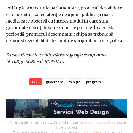
Pe lângă procedurile parlamentare, procesul de validare
este monitorizat cu atenție de opinia publică și mass-
media, care observă cu interes modul în care sunt
gestionate discuțiile și negocierile politice. În această
perioadă, premierul desemnat și echipa sa trebuie să
demonstreze abilități de a obține sprijinul necesar și de a
Sursa articol / foto: https://news.google.com/home?
hl=ro&gl=RO&ceid=RO%3Aro
TAGS
guvernare
miniștri
program
- Ai nevoie de transport aeroport in Anglia? Încearcă
Airport Taxi London
. Calitate
la prețul corect.
- Companie specializata in tranzactionarea de
Criptomonede
si infrastructura