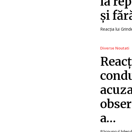
la re
și făr
Reacția lui Grin
Diverse Noutati
Reacț
condu
acuza
obser
a…
Răspunsul liderul