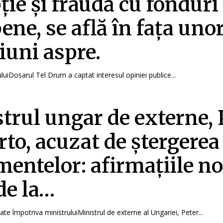
ție și fraudă cu fonduri
ene, se află în fața uno
iuni aspre.
uiDosarul Tel Drum a captat interesul opiniei publice...
trul ungar de externe, 
arto, acuzat de ștergerea
entelor: afirmațiile no
 de la…
ate împotriva ministruluiMinistrul de externe al Ungariei, Peter...