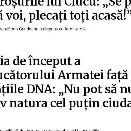
proșurile lui Ciucu: „Se 
ă voi, plecați toți acasă!
deanuSorin Grindeanu a răspuns cu fermitate la...
ia de început a
cătorului Armatei față
țiile DNA: „Nu pot să n
v natura cel puțin ciud
ui militarȘeful Armatei a reacționat rapid la acuzațiile...