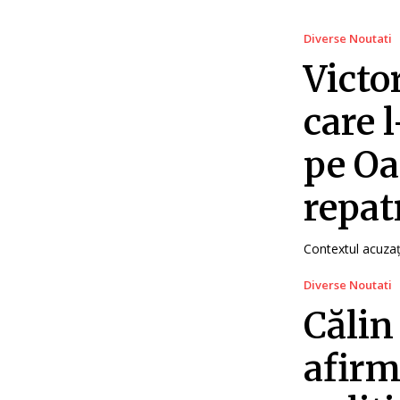
Diverse Noutati
Victo
care 
pe Oa
repatr
Contextul acuzați
Diverse Noutati
Călin
afirm