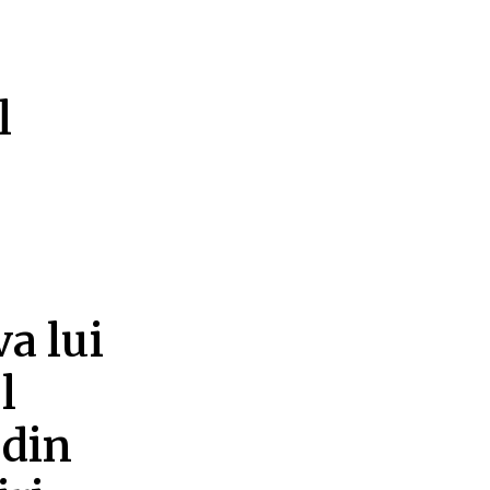
l
a lui
l
 din