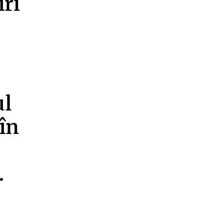
iri
ul
 în
.