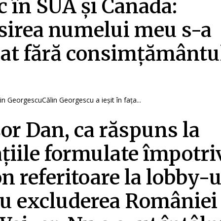
ic în SUA și Canada:
sirea numelui meu s-a
zat fără consimțământu
ălin GeorgescuCălin Georgescu a ieșit în fața...
or Dan, ca răspuns la
țiile formulate împotriv
n referitoare la lobby-u
u excluderea României