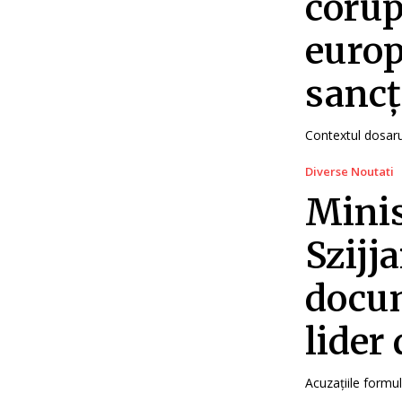
corup
europ
sancț
Contextul dosarul
Diverse Noutati
Minis
Szijj
docum
lider
Acuzațiile formul