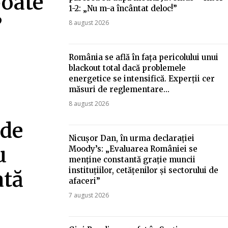
poate
1-2: „Nu m-a încântat deloc!”
”
8 august 2026
România se află în fața pericolului unui
blackout total dacă problemele
energetice se intensifică. Experții cer
măsuri de reglementare…
8 august 2026
 de
Nicușor Dan, în urma declarației
u
Moody’s: „Evaluarea României se
menține constantă grație muncii
instituțiilor, cetățenilor și sectorului de
ată
afaceri”
7 august 2026