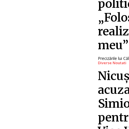
polit
„Folo
reali
meu”
Precizările lui C
Diverse Noutati
Nicuș
acuza
Simio
pentr