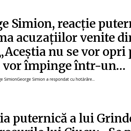
e Simion, reacție puter
ma acuzațiilor venite di
 „Aceștia nu se vor opri
 vor împinge într-un…
ge SimionGeorge Simion a respondat cu hotărâre...
ia puternică a lui Grin