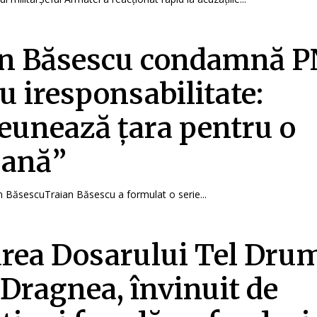
an Băsescu condamnă 
u iresponsabilitate:
eunează țara pentru o
oană”
an BăsescuTraian Băsescu a formulat o serie...
rea Dosarului Tel Dru
 Dragnea, învinuit de