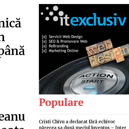
nică
n
 până
Populare
deanu
Cristi Chivu a declarat fără echivoc
părerea sa după meciul Juventus – Inter