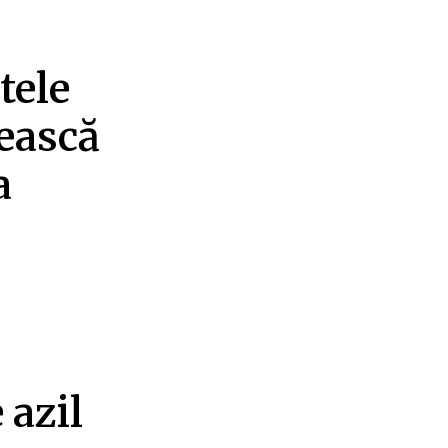
tele
iească
a
 azil