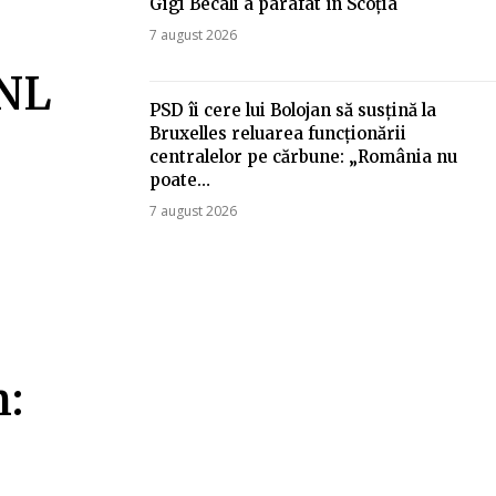
Gigi Becali a parafat în Scoția
7 august 2026
PNL
PSD îi cere lui Bolojan să susțină la
Bruxelles reluarea funcționării
centralelor pe cărbune: „România nu
poate…
7 august 2026
m: