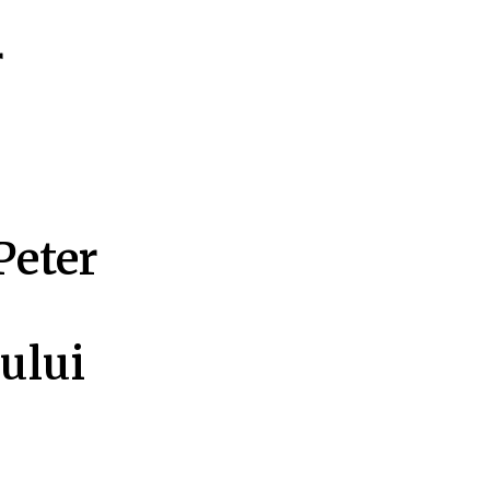
r
Peter
ului