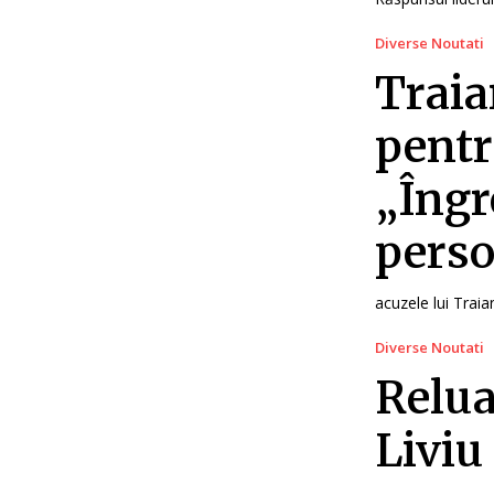
Diverse Noutati
Trai
pentr
„Îngr
pers
acuzele lui Trai
Diverse Noutati
Relua
Liviu