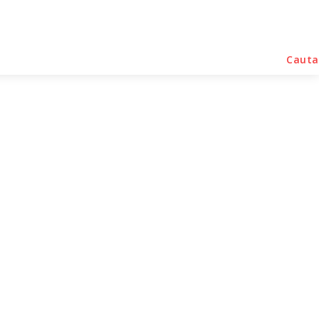
rse Noutati
Home & Deco
Sanatate / Hobby
Cauta
ații