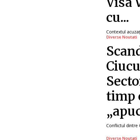
Visa 
cu...
Contextul acuzați
Diverse Noutati
Scand
Ciucu
Secto
timp 
„apucă
Conflictul dintre 
Diverse Noutati