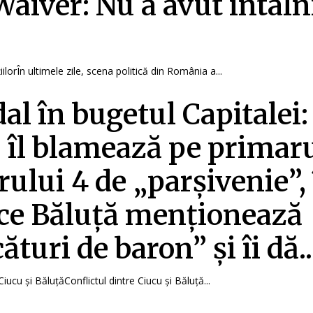
Waiver: Nu a avut întâln
ilorÎn ultimele zile, scena politică din România a...
al în bugetul Capitalei:
 îl blamează pe primar
rului 4 de „parșivenie”,
ce Băluță menționează
turi de baron” și îi dă..
Ciucu și BăluțăConflictul dintre Ciucu și Băluță...