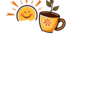
Diverse Noutati
Bacterie periculoasă găsită în apa de la Spitalul Sf.
Maria din Iaşi: Celulă de criză întrunită
Diverse Noutati
Mircea Lucescu a erupt în conferință: „Asemenea
lucruri n-am întâlnit în întreaga mea carieră!” » A
continuat: „Eu sunt cel care vorbește, nu voi!”
C
vineri, august 7, 2026
34.1
București