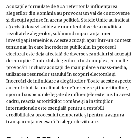
Acuzațiile formulate de SUA referitor la influențarea
alegerilor din România au provocat un val de controverse
și discuții aprinse în arena politică. Statele Unite au indicat
că există dovezi solide ale unor tentative de a modifica
rezultatele alegerilor, subliniind importanța unei
investigații temeinice. Aceste acuzații apar într-un context
tensionat, în care încrederea publicului în procesul
electoral este deja afectată de diverse scandaluri și acuzații
de corupție. Contextul alegerilor a fost complex, cu multe
provocări, inclusiv acuzații de manipulare a mass-media,
utilizarea resurselor statului în scopuri electorale și
încercări de intimidare a alegătorilor. Toate aceste aspecte
au contribuit la un climat de neîncredere și incertitudine,
sporind suspiciunile legate de influențele externe. În acest
cadru, reacția autorităților române și a instituțiilor
internaționale este esențială pentru a restabili
credibilitatea procesului democratic și pentru a asigura
transparența necesară în alegerile viitoare.