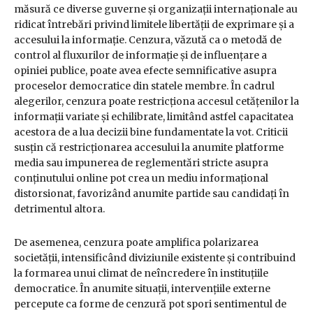
măsură ce diverse guverne și organizații internaționale au
ridicat întrebări privind limitele libertății de exprimare și a
accesului la informație. Cenzura, văzută ca o metodă de
control al fluxurilor de informație și de influențare a
opiniei publice, poate avea efecte semnificative asupra
proceselor democratice din statele membre. În cadrul
alegerilor, cenzura poate restricționa accesul cetățenilor la
informații variate și echilibrate, limitând astfel capacitatea
acestora de a lua decizii bine fundamentate la vot. Criticii
susțin că restricționarea accesului la anumite platforme
media sau impunerea de reglementări stricte asupra
conținutului online pot crea un mediu informațional
distorsionat, favorizând anumite partide sau candidați în
detrimentul altora.
De asemenea, cenzura poate amplifica polarizarea
societății, intensificând diviziunile existente și contribuind
la formarea unui climat de neîncredere în instituțiile
democratice. În anumite situații, intervențiile externe
percepute ca forme de cenzură pot spori sentimentul de