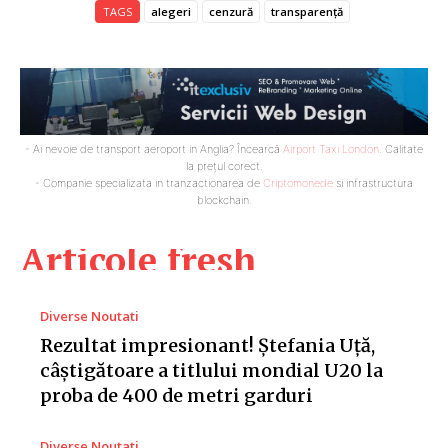
TAGS
alegeri
cenzură
transparență
- Ai nevoie de transport aeroport in Anglia? Încearcă
Airport Taxi London
. Calitate
la prețul corect.
- Companie specializata in tranzactionarea de
Criptomonede
si infrastructura
blockchain.
Articole fresh
Diverse Noutati
Rezultat impresionant! Ștefania Uță,
câștigătoare a titlului mondial U20 la
proba de 400 de metri garduri
Diverse Noutati