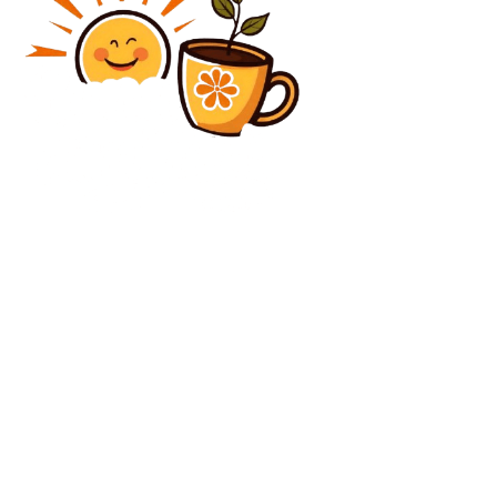
Diverse Noutati
Sorin Grindeanu îi cere lui Ilie Bolojan să retragă
candidatura Oanei Gheorghiu pentru funcția de
vicepremier: motivul menționat
Diverse Noutati
CCR a acceptat sesizările AUR: Numirile în Consiliile
de Administrație ale TVR și Radioului public
considerare neconstituționale