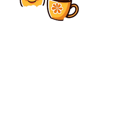
Diverse Noutati
Nepotul unui fost președinte al Statelor Unite a murit
la 35 de ani
Diverse Noutati
UE a demarat oficial discuțiile pentru integrarea
Moldovei. Oana Țoiu: „Siguranța unui viitor european”
C
vineri, august 7, 2026
34.1
București
Contact www.bunadimineataiasi.ro
Politica de cookies (GDPR)