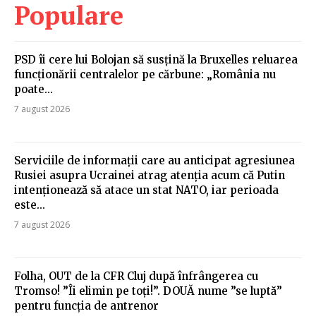
Populare
PSD îi cere lui Bolojan să susțină la Bruxelles reluarea
funcționării centralelor pe cărbune: „România nu
poate…
7 august 2026
Serviciile de informații care au anticipat agresiunea
Rusiei asupra Ucrainei atrag atenția acum că Putin
intenționează să atace un stat NATO, iar perioada
este...
7 august 2026
Folha, OUT de la CFR Cluj după înfrângerea cu
Tromso! ”Îi elimin pe toți!”. DOUĂ nume ”se luptă”
pentru funcția de antrenor