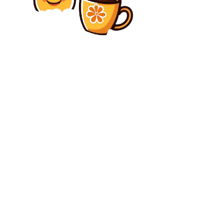
Diverse Noutati
„Un semn al corupției: zebre, avere și putere în
alegerile din Ungaria”
Diverse Noutati
Eugen Tomac, following the USR announcement that
it will not support the government: More than 200
parliamentarians back the project on…
C
vineri, august 7, 2026
33.3
București
Contact www.bunadimineataiasi.ro