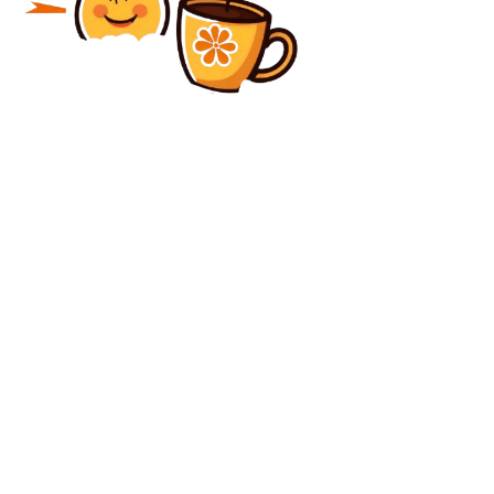
Diverse Noutati
Vreme variabilă: precipitații și ninsori în zonele de
munte. Perioada de frig care va începe săptămâna
viitoare și previziunile pentru sărbătoarea Paștelui.
Diverse Noutati
PSD și Eugen Tomac: Social-democrații au în vedere
să includă măsurile lor în programul de guvernare, în
schimbul…
C
joi, august 6, 2026
31.5
București