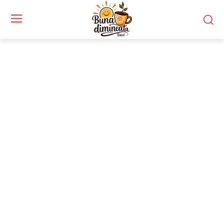
Stiri si noutati despre:
decese