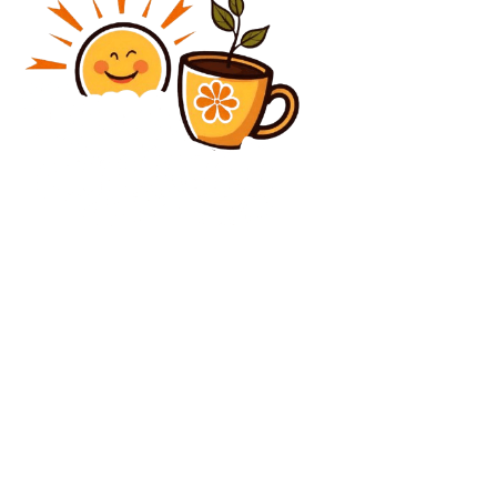
Diverse Noutati
Kelemen Hunor: PSD și USR au o asociere
„considerabil mai bună decât ați anticipa”
Diverse Noutati
Ministerul Muncii anunță stimulente pentru tineri și
mamele cu trei copii. Economist: „O acțiune
preponderent populistă”
C
sâmbătă, august 8, 2026
27.8
București