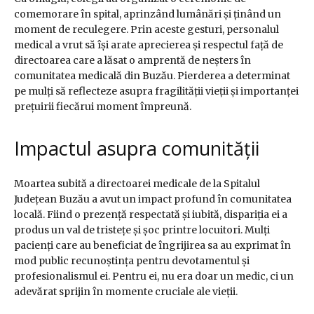
comemorare în spital, aprinzând lumânări și ținând un
moment de reculegere. Prin aceste gesturi, personalul
medical a vrut să își arate aprecierea și respectul față de
directoarea care a lăsat o amprentă de neșters în
comunitatea medicală din Buzău. Pierderea a determinat
pe mulți să reflecteze asupra fragilității vieții și importanței
prețuirii fiecărui moment împreună.
Impactul asupra comunității
Moartea subită a directoarei medicale de la Spitalul
Județean Buzău a avut un impact profund în comunitatea
locală. Fiind o prezență respectată și iubită, dispariția ei a
produs un val de tristețe și șoc printre locuitori. Mulți
pacienți care au beneficiat de îngrijirea sa au exprimat în
mod public recunoștința pentru devotamentul și
profesionalismul ei. Pentru ei, nu era doar un medic, ci un
adevărat sprijin în momente cruciale ale vieții.