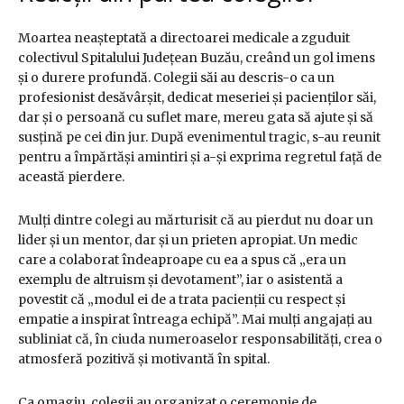
Moartea neașteptată a directoarei medicale a zguduit
colectivul Spitalului Județean Buzău, creând un gol imens
și o durere profundă. Colegii săi au descris-o ca un
profesionist desăvârșit, dedicat meseriei și pacienților săi,
dar și o persoană cu suflet mare, mereu gata să ajute și să
susțină pe cei din jur. După evenimentul tragic, s-au reunit
pentru a împărtăși amintiri și a-și exprima regretul față de
această pierdere.
Mulți dintre colegi au mărturisit că au pierdut nu doar un
lider și un mentor, dar și un prieten apropiat. Un medic
care a colaborat îndeaproape cu ea a spus că „era un
exemplu de altruism și devotament”, iar o asistentă a
povestit că „modul ei de a trata pacienții cu respect și
empatie a inspirat întreaga echipă”. Mai mulți angajați au
subliniat că, în ciuda numeroaselor responsabilități, crea o
atmosferă pozitivă și motivantă în spital.
Ca omagiu, colegii au organizat o ceremonie de