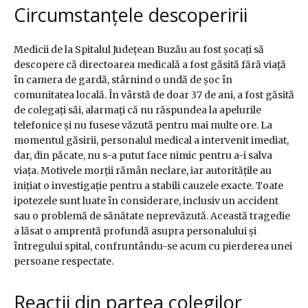
Circumstanțele descoperirii
Medicii de la Spitalul Județean Buzău au fost șocați să
descopere că directoarea medicală a fost găsită fără viață
în camera de gardă, stârnind o undă de șoc în
comunitatea locală. În vârstă de doar 37 de ani, a fost găsită
de colegați săi, alarmați că nu răspundea la apelurile
telefonice și nu fusese văzută pentru mai multe ore. La
momentul găsirii, personalul medical a intervenit imediat,
dar, din păcate, nu s-a putut face nimic pentru a-i salva
viața. Motivele morții rămân neclare, iar autoritățile au
inițiat o investigație pentru a stabili cauzele exacte. Toate
ipotezele sunt luate în considerare, inclusiv un accident
sau o problemă de sănătate neprevăzută. Această tragedie
a lăsat o amprentă profundă asupra personalului și
întregului spital, confruntându-se acum cu pierderea unei
persoane respectate.
Reacții din partea colegilor