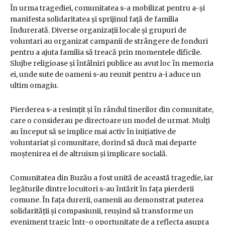
În urma tragediei, comunitatea s-a mobilizat pentru a-și
manifesta solidaritatea și sprijinul față de familia
îndurerată. Diverse organizații locale și grupuri de
voluntari au organizat campanii de strângere de fonduri
pentru a ajuta familia să treacă prin momentele dificile.
Slujbe religioase și întâlniri publice au avut loc în memoria
ei, unde sute de oameni s-au reunit pentru a-i aduce un
ultim omagiu.
Pierderea s-a resimțit și în rândul tinerilor din comunitate,
care o considerau pe directoare un model de urmat. Mulți
au început să se implice mai activ în inițiative de
voluntariat și comunitare, dorind să ducă mai departe
moștenirea ei de altruism și implicare socială.
Comunitatea din Buzău a fost unită de această tragedie, iar
legăturile dintre locuitori s-au întărit în fața pierderii
comune. În fața durerii, oamenii au demonstrat puterea
solidarității și compasiunii, reușind să transforme un
eveniment tragic într-o oportunitate de a reflecta asupra