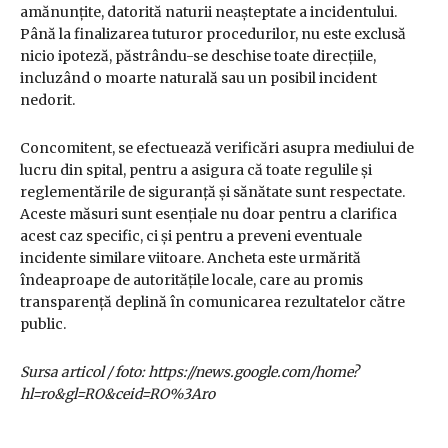
amănunțite, datorită naturii neașteptate a incidentului.
Până la finalizarea tuturor procedurilor, nu este exclusă
nicio ipoteză, păstrându-se deschise toate direcțiile,
incluzând o moarte naturală sau un posibil incident
nedorit.
Concomitent, se efectuează verificări asupra mediului de
lucru din spital, pentru a asigura că toate regulile și
reglementările de siguranță și sănătate sunt respectate.
Aceste măsuri sunt esențiale nu doar pentru a clarifica
acest caz specific, ci și pentru a preveni eventuale
incidente similare viitoare. Ancheta este urmărită
îndeaproape de autoritățile locale, care au promis
transparență deplină în comunicarea rezultatelor către
public.
Sursa articol / foto: https://news.google.com/home?
hl=ro&gl=RO&ceid=RO%3Aro