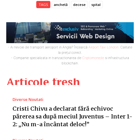
TAGS
anchetă
decese
spital
- Ai nevoie de transport aeroport in Anglia? Încearcă
Airport Taxi London
. Calitate
la prețul corect.
- Companie specializata in tranzactionarea de
Criptomonede
si infrastructura
blockchain.
Articole fresh
Diverse Noutati
Cristi Chivu a declarat fără echivoc
părerea sa după meciul Juventus – Inter 1-
2: „Nu m-a încântat deloc!”