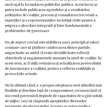
mod egal la formularea politicilor publice. Acest lucru ar
putea include publicarea agendelor și a rezultatelor
ședințelor de coaliție, precum și consultarea frecventă a
experților și a reprezentanților societății civile pentru a
asigura o abordare integrată și bine fundamentată a
problemelor de guvernare.
Un alt aspect crucial este stabilirea unor principii și valori
comune care să ghideze colaborarea dintre partide,
asigurându-se astfel că toate deciziile luate reflectă
obiectivele și angajamentele asumate la nivel de coaliție. În
acest sens, ar fi utilă revizuirea și actualizarea protocolului
de funcționare a coaliției, pentru a reflecta realitățile și
provocările actuale.
Nu în ultimul rând, s-a propus adoptarea unei atitudini mai
flexibile și deschise față de compromisuri, recunoscând că
succesul guvernării depinde de capacitatea de a găsi soluții
de mijloc care să răspundă așteptărilor diverselor
segmente ale electoratului. Aceasta ar putea implica