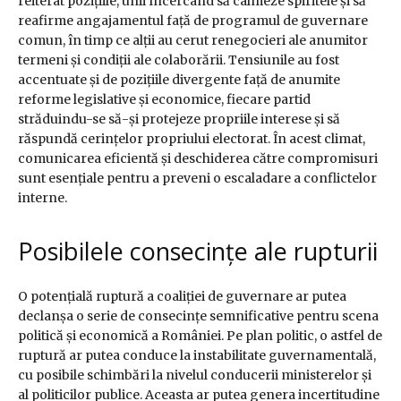
reiterat pozițiile, unii încercând să calmeze spiritele și să
reafirme angajamentul față de programul de guvernare
comun, în timp ce alții au cerut renegocieri ale anumitor
termeni și condiții ale colaborării. Tensiunile au fost
accentuate și de pozițiile divergente față de anumite
reforme legislative și economice, fiecare partid
străduindu-se să-și protejeze propriile interese și să
răspundă cerințelor propriului electorat. În acest climat,
comunicarea eficientă și deschiderea către compromisuri
sunt esențiale pentru a preveni o escaladare a conflictelor
interne.
Posibilele consecințe ale rupturii
O potențială ruptură a coaliției de guvernare ar putea
declanșa o serie de consecințe semnificative pentru scena
politică și economică a României. Pe plan politic, o astfel de
ruptură ar putea conduce la instabilitate guvernamentală,
cu posibile schimbări la nivelul conducerii ministerelor și
al politicilor publice. Aceasta ar putea genera incertitudine