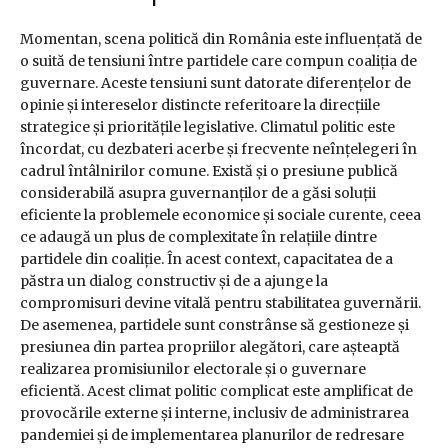
Momentan, scena politică din România este influențată de
o suită de tensiuni între partidele care compun coaliția de
guvernare. Aceste tensiuni sunt datorate diferențelor de
opinie și intereselor distincte referitoare la direcțiile
strategice și prioritățile legislative. Climatul politic este
încordat, cu dezbateri acerbe și frecvente neînțelegeri în
cadrul întâlnirilor comune. Există și o presiune publică
considerabilă asupra guvernanților de a găsi soluții
eficiente la problemele economice și sociale curente, ceea
ce adaugă un plus de complexitate în relațiile dintre
partidele din coaliție. În acest context, capacitatea de a
păstra un dialog constructiv și de a ajunge la
compromisuri devine vitală pentru stabilitatea guvernării.
De asemenea, partidele sunt constrânse să gestioneze și
presiunea din partea propriilor alegători, care așteaptă
realizarea promisiunilor electorale și o guvernare
eficientă. Acest climat politic complicat este amplificat de
provocările externe și interne, inclusiv de administrarea
pandemiei și de implementarea planurilor de redresare