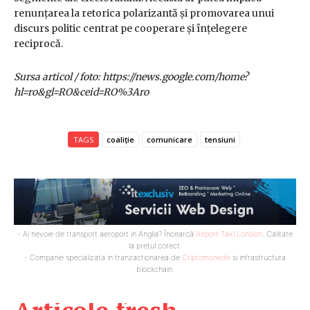
renunțarea la retorica polarizantă și promovarea unui
discurs politic centrat pe cooperare și înțelegere
reciprocă.
Sursa articol / foto: https://news.google.com/home?
hl=ro&gl=RO&ceid=RO%3Aro
TAGS
coaliție
comunicare
tensiuni
- Ai nevoie de transport aeroport in Anglia? Încearcă
Airport Taxi London
. Calitate
la prețul corect.
- Companie specializata in tranzactionarea de
Criptomonede
si infrastructura
blockchain.