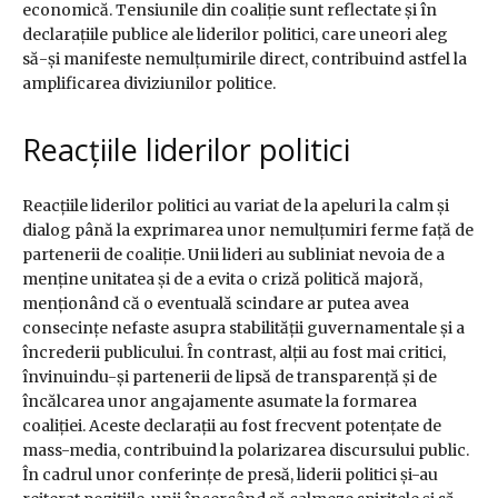
economică. Tensiunile din coaliție sunt reflectate și în
declarațiile publice ale liderilor politici, care uneori aleg
să-și manifeste nemulțumirile direct, contribuind astfel la
amplificarea diviziunilor politice.
Reacțiile liderilor politici
Reacțiile liderilor politici au variat de la apeluri la calm și
dialog până la exprimarea unor nemulțumiri ferme față de
partenerii de coaliție. Unii lideri au subliniat nevoia de a
menține unitatea și de a evita o criză politică majoră,
menționând că o eventuală scindare ar putea avea
consecințe nefaste asupra stabilității guvernamentale și a
încrederii publicului. În contrast, alții au fost mai critici,
învinuindu-și partenerii de lipsă de transparență și de
încălcarea unor angajamente asumate la formarea
coaliției. Aceste declarații au fost frecvent potențate de
mass-media, contribuind la polarizarea discursului public.
În cadrul unor conferințe de presă, liderii politici și-au