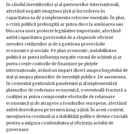
în rândul investitorilor și al partenerilor internaționali,
afectând negativ imaginea țării și încrederea în
capacitatea sa de a implementa reforme esențiale. În plus,
o criză politică prelungită ar putea duce la amânarea sau
blocarea unor proiecte legislative importante, afectând
astfel capacitatea guvernului de a răspunde eficient
nevoilor cetățenilor și de a gestiona provocările
economice și sociale. Pe plan economic, instabilitatea
politică ar putea influența negativ cursul de schimb și ar
putea crește costurile de finanțare pe piețele
internaționale, având un impact direct asupra bugetului de
stat și asupra planurilor de investiții publice. De asemenea,
în contextul gestionării pandemiei și al implementării
planurilor de redresare economică, o eventuală fractură a
coaliției ar putea compromite eforturile de relansare
economică și de atragere a fondurilor europene, afectând
astfel dezvoltarea pe termen lung a țării. În acest context,
menținerea coeziunii și a stabilității politice devine crucială
pentru a asigura continuitatea și eficiența actului de
guvernare.