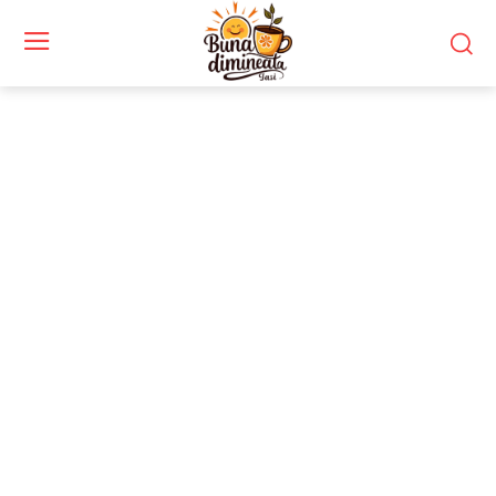
Stiri si noutati despre:
divort