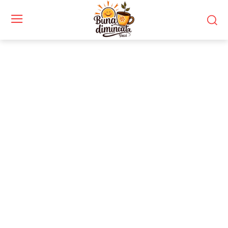
Stiri si noutati despre:
furnizor de utilaje