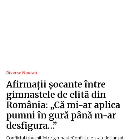
Diverse Noutati
Afirmații șocante între
gimnastele de elită din
România: „Că mi-ar aplica
pumni în gură până m-ar
desfigura…”
Conflictul izbucnit între gimnasteConflictele s-au declanșat