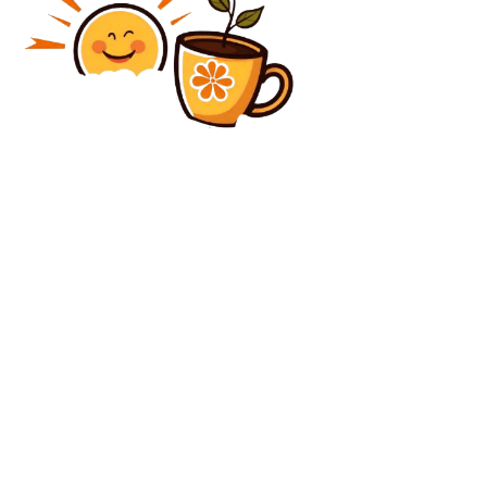
Diverse Noutati
Reacție puternică din partea PNL ca răspuns la
analogia făcută de Radu Oprea între reducerile de
posturi și „Auschwitz”. Un șef liberal cere demisia...
Diverse Noutati
Ministrul Economiei cere „claritate” din partea
Energie și Finanțe în cazul Lukoil / „Nu ne putem
preface că luptăm împotriva situației din Rusia,
furnizându-le...