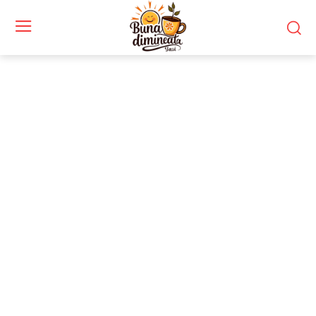
Stiri si noutati despre:
indiferență autorități