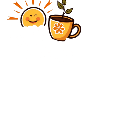
Diverse Noutati
Legea integrității 2.0: Noua inițiativă a fost validată
de Camera Deputaților, PSD și AUR s-au sprijinit
reciproc…
Diverse Noutati
Nicușor Dan are astăzi o întâlnire cu conducătorii
coaliției la Cotroceni
C