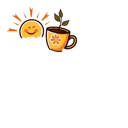
Diverse Noutati
Iranul îi atrage atenția României: Va răspunde politic
și juridic după venirea americanilor
Diverse Noutati
Costul strategiei de redresare economică:
angajamentele Executivului privind reinvestirea