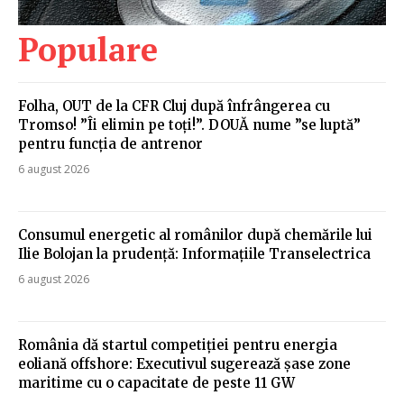
Populare
Folha, OUT de la CFR Cluj după înfrângerea cu
Tromso! ”Îi elimin pe toți!”. DOUĂ nume ”se luptă”
pentru funcția de antrenor
6 august 2026
Consumul energetic al românilor după chemările lui
Ilie Bolojan la prudență: Informațiile Transelectrica
6 august 2026
România dă startul competiției pentru energia
eoliană offshore: Executivul sugerează șase zone
maritime cu o capacitate de peste 11 GW