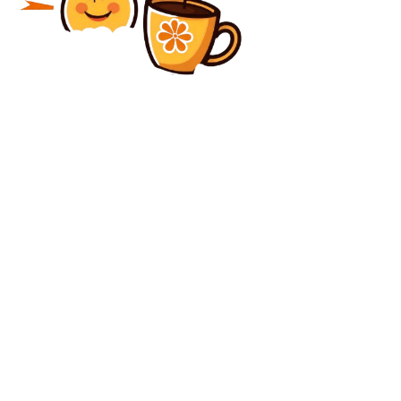
Diverse Noutati
Critici și acuzații la adresa Ministrului Agriculturii în
legătură cu acordul UE-Mercosur: Florin Barbu afirmă
„L-am respins de două săptămâni”.
Diverse Noutati
Răspunsul lui Sorin Grindeanu la întrebarea privind o
eventuală modificare a „lăutarului”, referindu-se la
premierul Ilie Bolojan
C
vineri, august 7, 2026
26
București