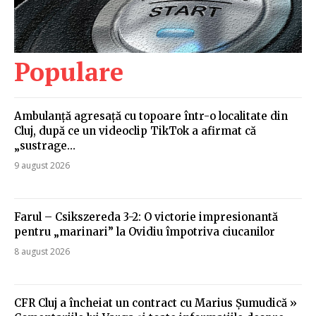
Populare
Ambulanță agresață cu topoare într-o localitate din
Cluj, după ce un videoclip TikTok a afirmat că
„sustrage…
9 august 2026
Farul – Csikszereda 3-2: O victorie impresionantă
pentru „marinari” la Ovidiu împotriva ciucanilor
8 august 2026
CFR Cluj a încheiat un contract cu Marius Șumudică »