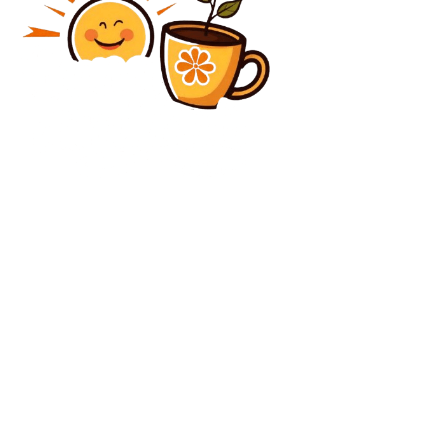
Diverse Noutati
Rusia afirmă că nu va capitula în discuțiile de pace:
„Nu vom retracta din punctele noastre”
Diverse Noutati
Mircea Lucescu, spitalizat de urgență după ce a căzut
în inconștiență în timpul antrenamentului
C
duminică, august 9, 2026
28.3
București
Contact www.bunadimineataiasi.ro