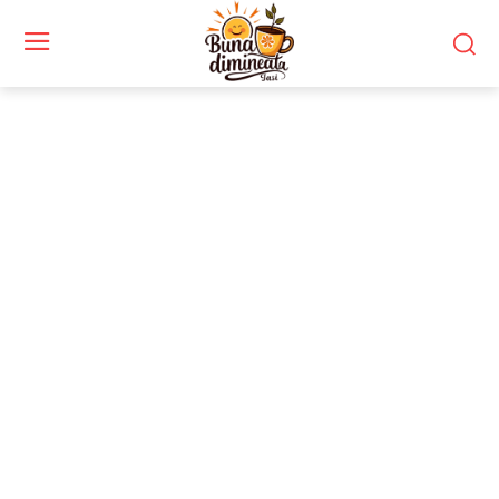
Stiri si noutati despre:
justiție militară