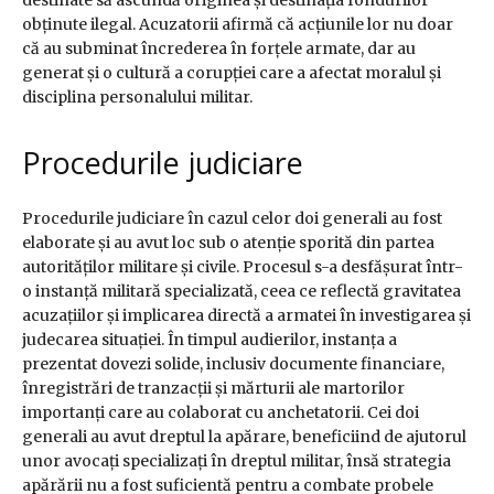
destinate să ascundă originea și destinația fondurilor
obținute ilegal. Acuzatorii afirmă că acțiunile lor nu doar
că au subminat încrederea în forțele armate, dar au
generat și o cultură a corupției care a afectat moralul și
disciplina personalului militar.
Procedurile judiciare
Procedurile judiciare în cazul celor doi generali au fost
elaborate și au avut loc sub o atenție sporită din partea
autorităților militare și civile. Procesul s-a desfășurat într-
o instanță militară specializată, ceea ce reflectă gravitatea
acuzațiilor și implicarea directă a armatei în investigarea și
judecarea situației. În timpul audierilor, instanța a
prezentat dovezi solide, inclusiv documente financiare,
înregistrări de tranzacții și mărturii ale martorilor
importanți care au colaborat cu anchetatorii. Cei doi
generali au avut dreptul la apărare, beneficiind de ajutorul
unor avocați specializați în dreptul militar, însă strategia
apărării nu a fost suficientă pentru a combate probele