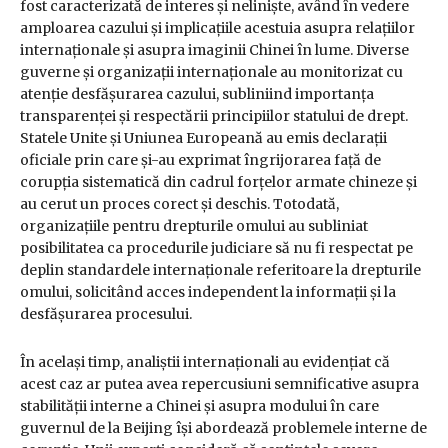
fost caracterizată de interes și neliniște, având în vedere
amploarea cazului și implicațiile acestuia asupra relațiilor
internaționale și asupra imaginii Chinei în lume. Diverse
guverne și organizații internaționale au monitorizat cu
atenție desfășurarea cazului, subliniind importanța
transparenței și respectării principiilor statului de drept.
Statele Unite și Uniunea Europeană au emis declarații
oficiale prin care și-au exprimat îngrijorarea față de
corupția sistematică din cadrul forțelor armate chineze și
au cerut un proces corect și deschis. Totodată,
organizațiile pentru drepturile omului au subliniat
posibilitatea ca procedurile judiciare să nu fi respectat pe
deplin standardele internaționale referitoare la drepturile
omului, solicitând acces independent la informații și la
desfășurarea procesului.
În același timp, analiștii internaționali au evidențiat că
acest caz ar putea avea repercusiuni semnificative asupra
stabilității interne a Chinei și asupra modului în care
guvernul de la Beijing își abordează problemele interne de