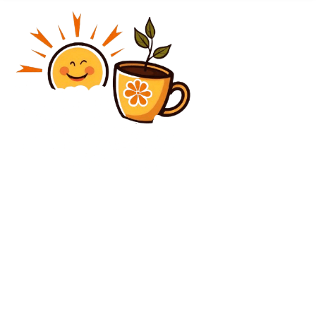
Diverse Noutati
BREAKING: Volodimir Zelenski declară că încep
discuții directe între Ucraina, Rusia și SUA începând
de mâine. Informații disponibile acum.
Diverse Noutati
Casa Albă declară că Iranul dispune de „o șansă