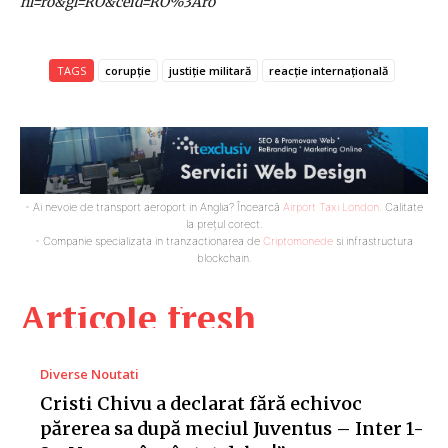
hl=ro&gl=RO&ceid=RO%3Aro
TAGS
corupție
justiție militară
reacție internațională
- Ai nevoie de transport aeroport in Anglia? Încearcă
Airport Taxi London
. Calitate
la prețul corect.
- Companie specializata in tranzactionarea de
Criptomonede
si infrastructura
blockchain.
Articole fresh
Diverse Noutati
Cristi Chivu a declarat fără echivoc
părerea sa după meciul Juventus – Inter 1-