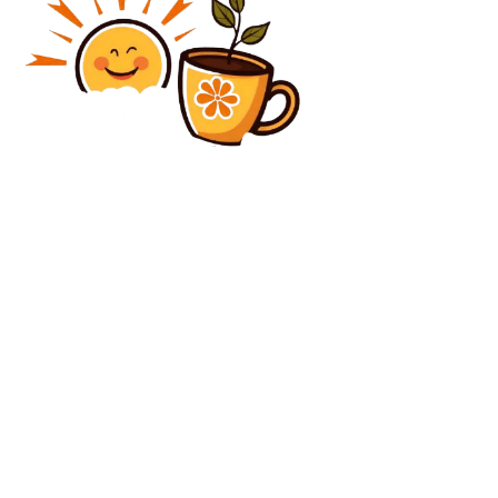
Diverse Noutati
Fost consilier pentru președinte, în urma apelului lui
Nicușor Dan în controversa Groenlandei:
„Repercusiunile pentru România ar putea fi extrem
de serioase”
Diverse Noutati
Coiful din Coțofenești, reabilitat cu ajutorul „Indiana
Jones al artei”: „Nu o fac pentru câștig…”