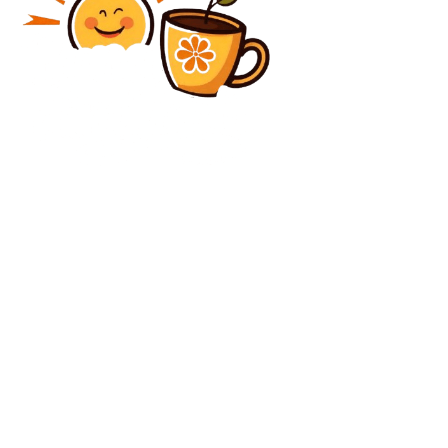
Diverse Noutati
Spania – Belgia 2-1. Mikel Merino a inscris în
ultimele secunde, propulsând echipa iberică în
semifinalele Cupei Mondiale, unde îi va întâlni pe
cei...
Diverse Noutati
Surse: Ministrul USR Darău suspendă asistența
financiară cerută de PSD. Întârziere pe pachetul…
C
vineri, august 7, 2026
23.1
București