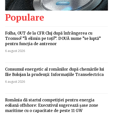
Populare
Folha, OUT de la CFR Cluj după înfrângerea cu
Tromso! ”Îi elimin pe toți!”. DOUĂ nume ”se luptă”
pentru funcția de antrenor
6 august 2026
Consumul energetic al românilor după chemările lui
Ilie Bolojan la prudență: Informațiile Transelectrica
6 august 2026
România dă startul competiției pentru energia
eoliană offshore: Executivul sugerează șase zone
maritime cu o capacitate de peste 11 GW