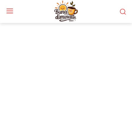
Stiri si noutati despre:
loialist