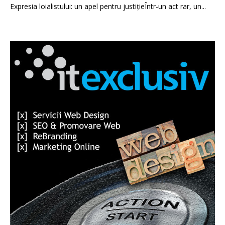
Expresia loialistului: un apel pentru justițieÎntr-un act rar, un...