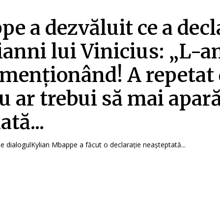
e a dezvăluit ce a decl
ianni lui Vinicius: „L-
 menționând! A repetat 
Nu ar trebui să mai apar
ată...
 dialogulKylian Mbappe a făcut o declarație neașteptată...