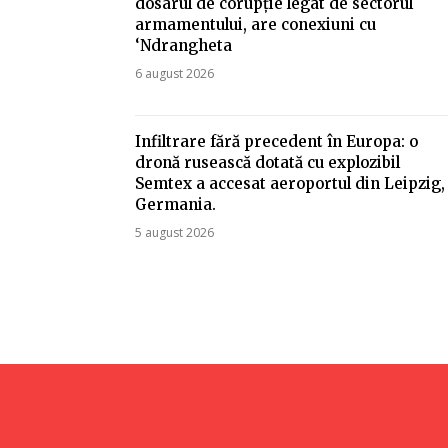
dosarul de corupție legat de sectorul
armamentului, are conexiuni cu
‘Ndrangheta
6 august 2026
Infiltrare fără precedent în Europa: o
dronă rusească dotată cu explozibil
Semtex a accesat aeroportul din Leipzig,
Germania.
5 august 2026