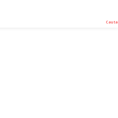
rse Noutati
Home & Deco
Sanatate / Hobby
Cauta
vare