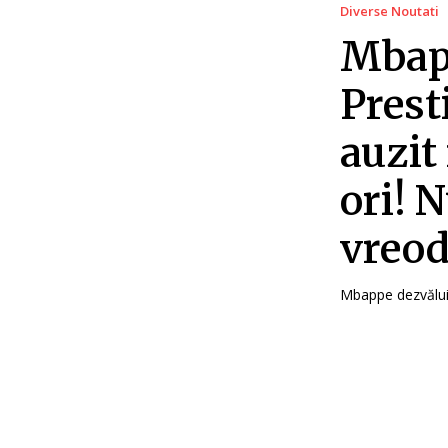
Diverse Noutati
Mbapp
Prest
auzit
ori! 
vreod
Mbappe dezvăluie