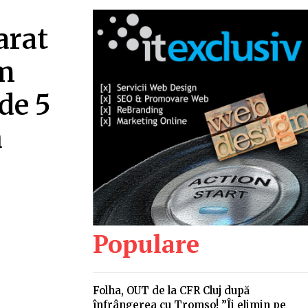
arat
am
de 5
ă
Populare
Folha, OUT de la CFR Cluj după
înfrângerea cu Tromso! ”Îi elimin pe