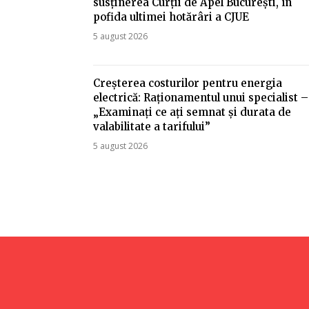
susținerea Curții de Apel București, în
pofida ultimei hotărâri a CJUE
5 august 2026
Creșterea costurilor pentru energia
electrică: Raționamentul unui specialist –
„Examinați ce ați semnat și durata de
valabilitate a tarifului”
5 august 2026