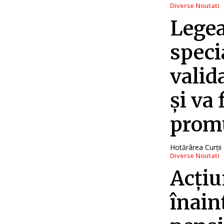
Diverse Noutati
Legea
speci
valid
și va
promu
Hotărârea Curții 
Diverse Noutati
Acțiu
înaint