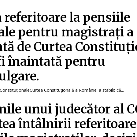
 referitoare la pensiile
ale pentru magistrați a 
ată de Curtea Constituț
 fi înaintată pentru
lgare.
ConstituționaleCurtea Constituțională a României a stabilit că...
nile unui judecător al 
ea întâlnirii referitoare