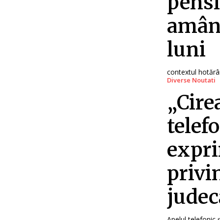
pensi
amâna
luni
contextul hotărâ
Diverse Noutati
„Cire
telef
expri
privi
judec
Apelul telefonic ș