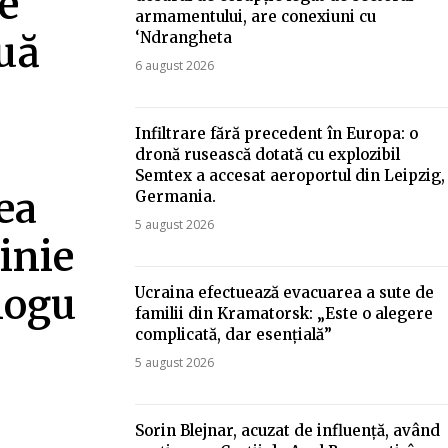
ie
armamentului, are conexiuni cu
‘Ndrangheta
uă
6 august 2026
Infiltrare fără precedent în Europa: o
dronă rusească dotată cu explozibil
Semtex a accesat aeroportul din Leipzig,
ea
Germania.
5 august 2026
inie
logu
Ucraina efectuează evacuarea a sute de
familii din Kramatorsk: „Este o alegere
complicată, dar esențială”
5 august 2026
Sorin Blejnar, acuzat de influență, având