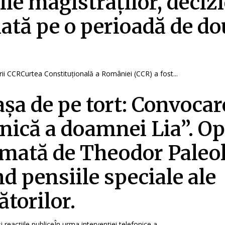
ile magistraților, deciz
tă pe o perioadă de do
rii CCRCurtea Constituțională a României (CCR) a fost...
așa de pe tort: Convocar
onică a doamnei Lia”. Op
mată de Theodor Paleo
nd pensiile speciale ale
ătorilor.
i reacțiile publiceÎn urma intervenției telefonice a...