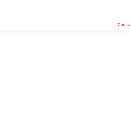
rse Noutati
Home & Deco
Sanatate / Hobby
Cauta
 speciale