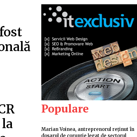
fost
ională
Populare
CCR
 la
Marian Voinea, antreprenorul reținut în
dosarul de corupție legat de sectorul