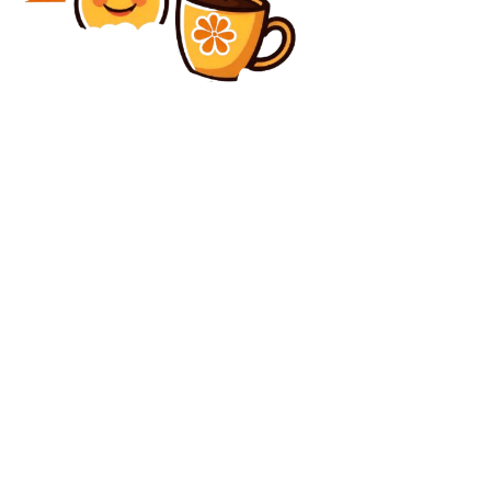
Diverse Noutati
Guvernul va anunța stare de urgență pe piața
combustibililor. Ministrul Energiei: „Acțiunile nu vor…
Diverse Noutati
ULTIMA ORĂ: Două aeronave de vânătoare F-16 au
fost mobilizate de forțele armate române după ce o
dronă a intrat în spațiul aerian național,...
C
sâmbătă, august 8, 2026
28
București
Contact www.bunadimineataiasi.ro