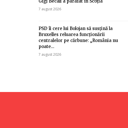
Gigi Becali a parafat în Scoția
7 august 2026
PSD îi cere lui Bolojan să susțină la
Bruxelles reluarea funcționării
centralelor pe cărbune: „România nu
poate…
7 august 2026