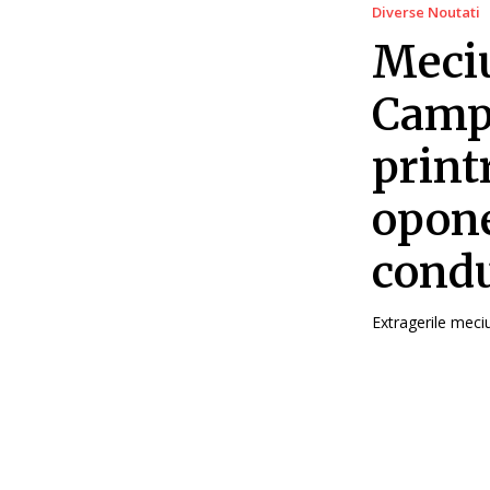
Diverse Noutati
Meciu
Campi
printr
opone
condu
Extragerile meciur