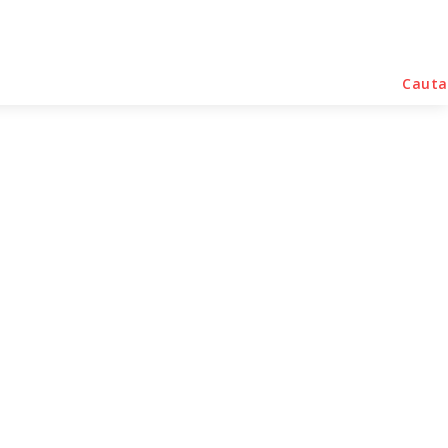
rse Noutati
Home & Deco
Sanatate / Hobby
Cauta
-off