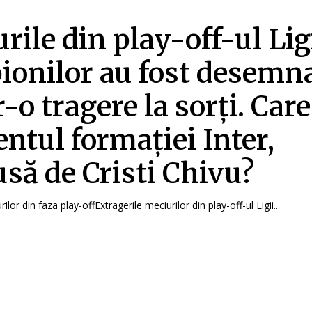
rile din play-off-ul Lig
onilor au fost desemn
-o tragere la sorți. Care
ntul formației Inter,
să de Cristi Chivu?
ilor din faza play-offExtragerile meciurilor din play-off-ul Ligii...