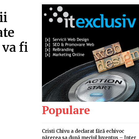
ii
ate
 va fi
Populare
Cristi Chivu a declarat fără echivoc
părerea sa după meciul Juventus – Inter