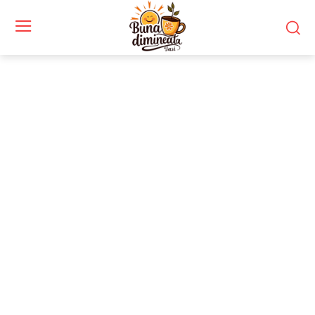
Stiri si noutati despre:
polei