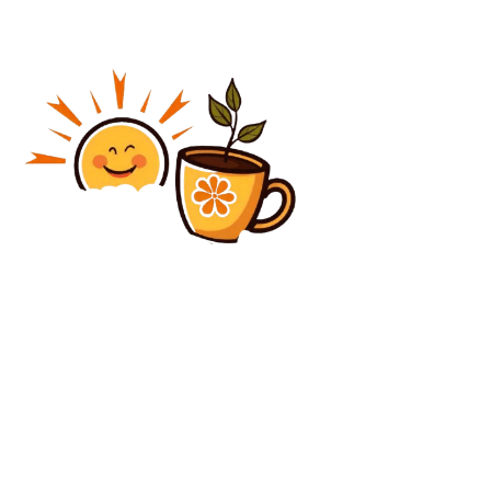
Diverse Noutati
Electricitate vs gaze în contracte B2B: ce diferă și ce
verifici înainte de semnare
Diverse Noutati