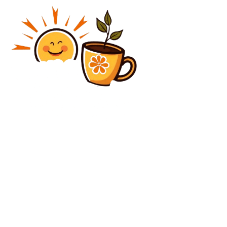
Diverse Noutati
NATO, neechipată pentru o confruntare cu Rusia: Cinci
slăbiciuni esențiale scoase în evidență de
circumstanțele din Orientul Mijlociu.
Diverse Noutati
Cristi Chivu, cu siguranță, evaluarea superbă după