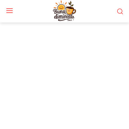
Stiri si noutati despre:
porturi