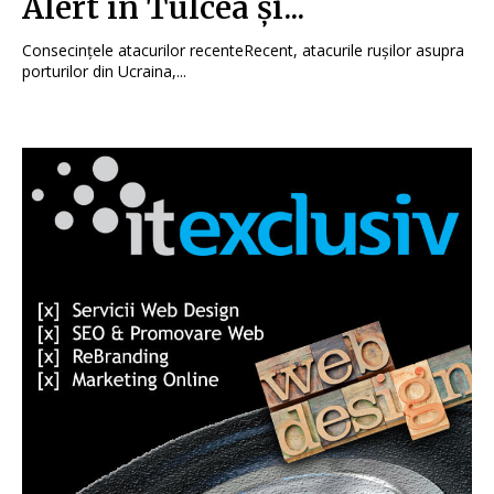
Alert în Tulcea și...
Consecințele atacurilor recenteRecent, atacurile rușilor asupra
porturilor din Ucraina,...