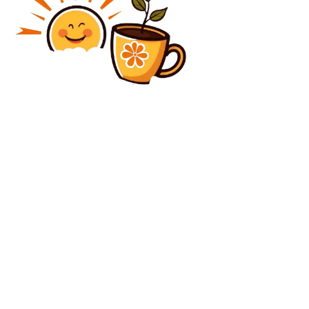
Diverse Noutati
Băsescu sugerează acțiuni pentru România ca răspuns
la amenințarea venită din partea Iranului: „O
problemă comună tuturor”
Diverse Noutati
Oficial | A semnat în SuperLiga după ce a ieșit din
cantonamentul fostei echipe
C
sâmbătă, august 8, 2026
27.8
București