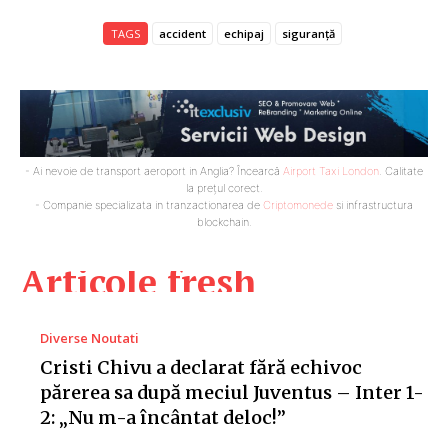
TAGS
accident
echipaj
siguranță
- Ai nevoie de transport aeroport in Anglia? Încearcă
Airport Taxi London
. Calitate
la prețul corect.
- Companie specializata in tranzactionarea de
Criptomonede
si infrastructura
blockchain.
Articole fresh
Diverse Noutati
Cristi Chivu a declarat fără echivoc
părerea sa după meciul Juventus – Inter 1-
2: „Nu m-a încântat deloc!”