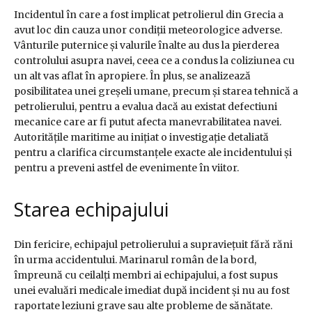
Incidentul în care a fost implicat petrolierul din Grecia a
avut loc din cauza unor condiții meteorologice adverse.
Vânturile puternice și valurile înalte au dus la pierderea
controlului asupra navei, ceea ce a condus la coliziunea cu
un alt vas aflat în apropiere. În plus, se analizează
posibilitatea unei greșeli umane, precum și starea tehnică a
petrolierului, pentru a evalua dacă au existat defectiuni
mecanice care ar fi putut afecta manevrabilitatea navei.
Autoritățile maritime au inițiat o investigație detaliată
pentru a clarifica circumstanțele exacte ale incidentului și
pentru a preveni astfel de evenimente în viitor.
Starea echipajului
Din fericire, echipajul petrolierului a supraviețuit fără răni
în urma accidentului. Marinarul român de la bord,
împreună cu ceilalți membri ai echipajului, a fost supus
unei evaluări medicale imediat după incident și nu au fost
raportate leziuni grave sau alte probleme de sănătate.