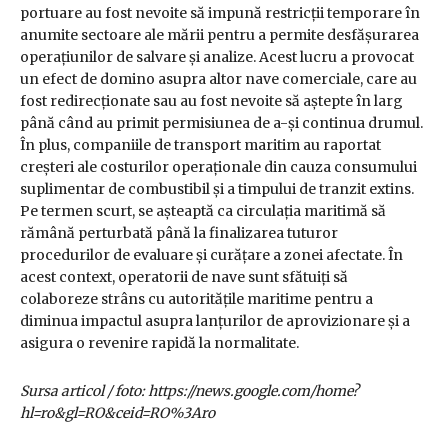
portuare au fost nevoite să impună restricții temporare în
anumite sectoare ale mării pentru a permite desfășurarea
operațiunilor de salvare și analize. Acest lucru a provocat
un efect de domino asupra altor nave comerciale, care au
fost redirecționate sau au fost nevoite să aștepte în larg
până când au primit permisiunea de a-și continua drumul.
În plus, companiile de transport maritim au raportat
creșteri ale costurilor operaționale din cauza consumului
suplimentar de combustibil și a timpului de tranzit extins.
Pe termen scurt, se așteaptă ca circulația maritimă să
rămână perturbată până la finalizarea tuturor
procedurilor de evaluare și curățare a zonei afectate. În
acest context, operatorii de nave sunt sfătuiți să
colaboreze strâns cu autoritățile maritime pentru a
diminua impactul asupra lanțurilor de aprovizionare și a
asigura o revenire rapidă la normalitate.
Sursa articol / foto: https://news.google.com/home?
hl=ro&gl=RO&ceid=RO%3Aro