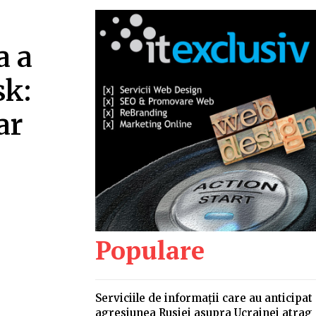
a a
sk:
ar
Populare
Serviciile de informații care au anticipat
agresiunea Rusiei asupra Ucrainei atrag