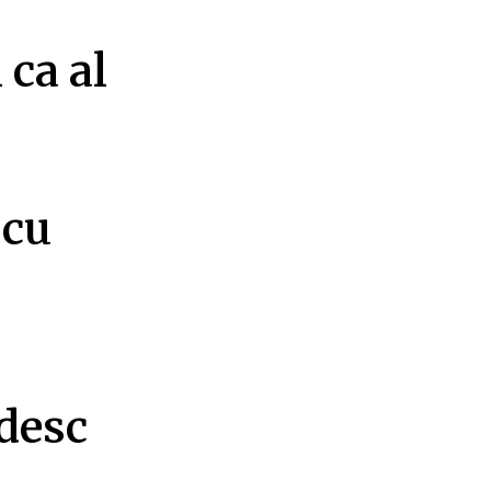
 ca al
 cu
ndesc