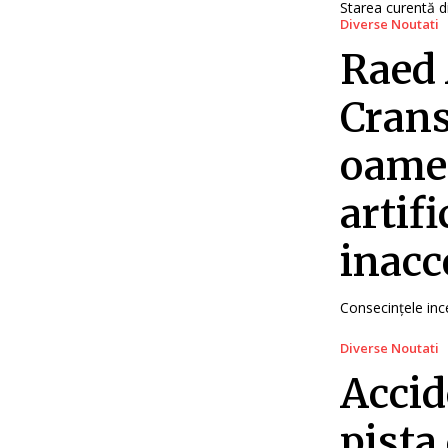
Starea curentă di
Diverse Noutati
Raed 
Crans
oamen
artifi
inacc
Consecințele inc
Diverse Noutati
Accid
pista