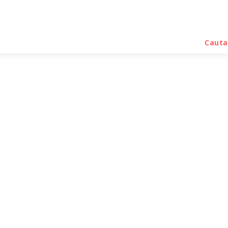
rse Noutati
Home & Deco
Sanatate / Hobby
Cauta
ranță