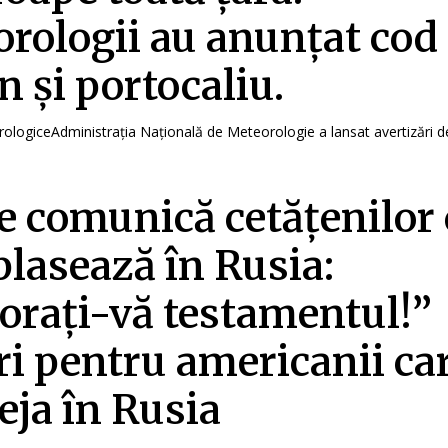
rologii au anunțat cod
n și portocaliu.
rologiceAdministrația Națională de Meteorologie a lansat avertizări de
e comunică cetățenilor 
plasează în Rusia:
orați-vă testamentul!”
ri pentru americanii ca
deja în Rusia