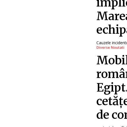
impli
Marea
echip
Cauzele incidentul
Diverse Noutati
Mobil
român
Egipt
cetăț
de co