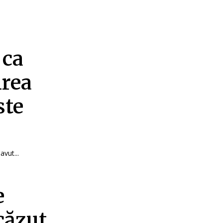
 ca
irea
ste
vut...
e
 căzut