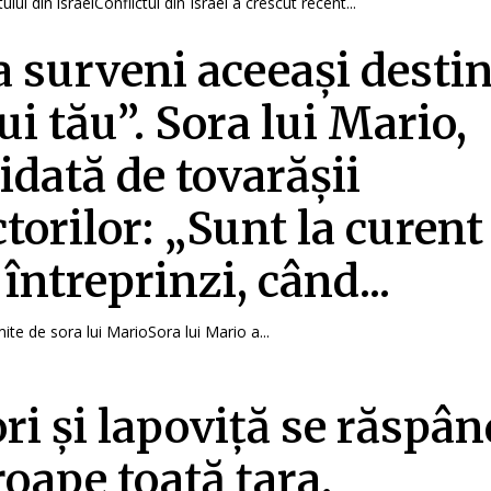
ului din israelConflictul din Israel a crescut recent...
va surveni aceeași destin
ui tău”. Sora lui Mario,
idată de tovarășii
ctorilor: „Sunt la curent
 întreprinzi, când...
ite de sora lui MarioSora lui Mario a...
ri și lapoviță se răspâ
roape toată țara.