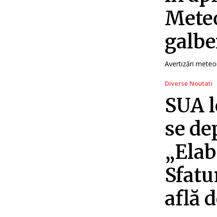
Meteo
galbe
Avertizări meteo
Diverse Noutati
SUA l
se de
„Elab
Sfatu
află 