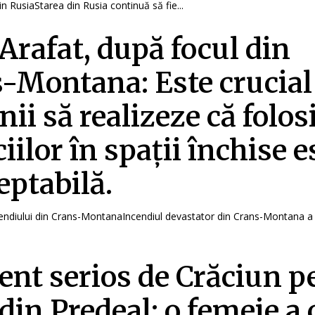
n RusiaStarea din Rusia continuă să fie...
Arafat, după focul din
-Montana: Este crucial
ii să realizeze că folos
ciilor în spații închise e
eptabilă.
endiului din Crans-MontanaIncendiul devastator din Crans-Montana a a
ent serios de Crăciun p
 din Predeal: o femeie a