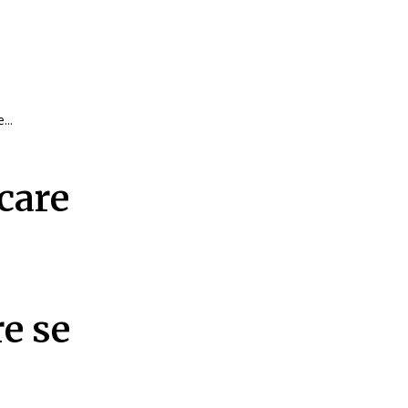
...
care
re se