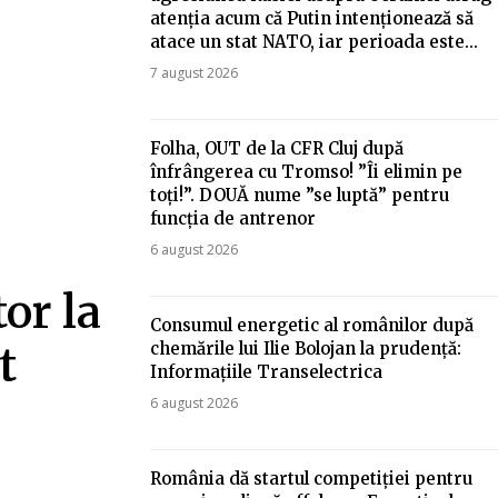
atenția acum că Putin intenționează să
atace un stat NATO, iar perioada este...
7 august 2026
Folha, OUT de la CFR Cluj după
înfrângerea cu Tromso! ”Îi elimin pe
toți!”. DOUĂ nume ”se luptă” pentru
funcția de antrenor
6 august 2026
or la
Consumul energetic al românilor după
chemările lui Ilie Bolojan la prudență:
t
Informațiile Transelectrica
6 august 2026
România dă startul competiției pentru