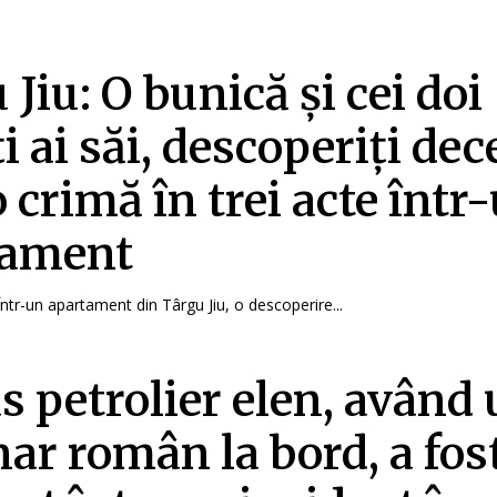
 Jiu: O bunică și cei doi
i ai săi, descoperiți dec
o crimă în trei acte într
tament
iÎntr-un apartament din Târgu Jiu, o descoperire...
s petrolier elen, având
ar român la bord, a fos