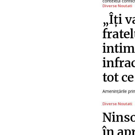
contextul conflict
Diverse Noutati
„Îți 
fratel
intim
infra
tot ce
Amenințările prim
Diverse Noutati
Ninso
în ap