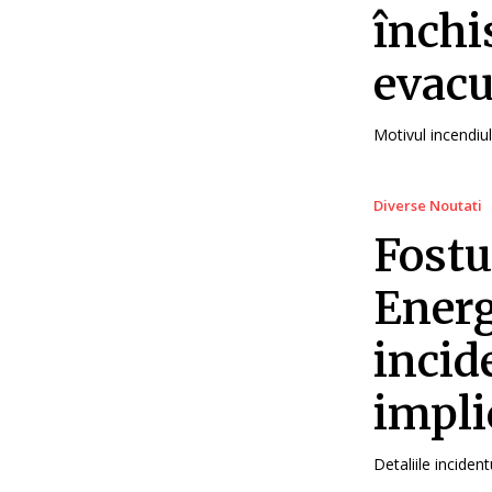
închi
evacu
Motivul incendiul
Diverse Noutati
Fostu
Energ
incide
impli
Detaliile incident