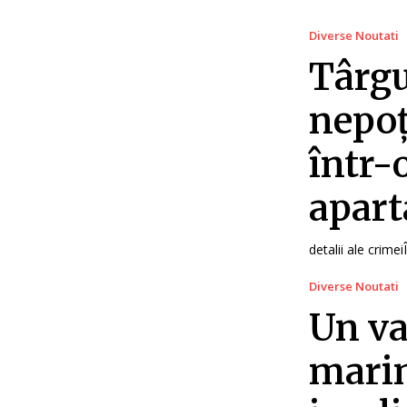
Diverse Noutati
Târgu
nepoț
într-
apar
detalii ale crime
Diverse Noutati
Un va
marin