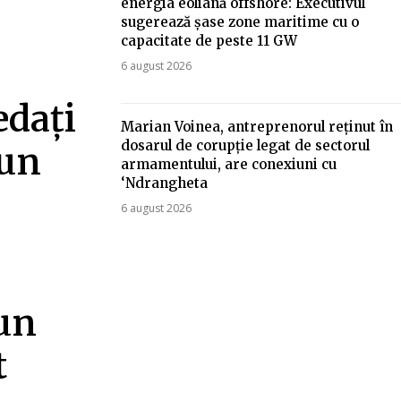
energia eoliană offshore: Executivul
sugerează șase zone maritime cu o
capacitate de peste 11 GW
6 august 2026
edați
Marian Voinea, antreprenorul reținut în
dosarul de corupție legat de sectorul
-un
armamentului, are conexiuni cu
‘Ndrangheta
6 august 2026
 un
t