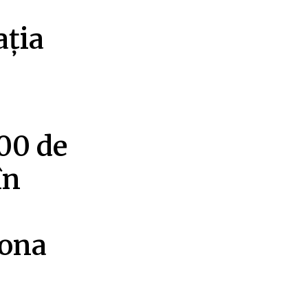
ația
00 de
în
zona