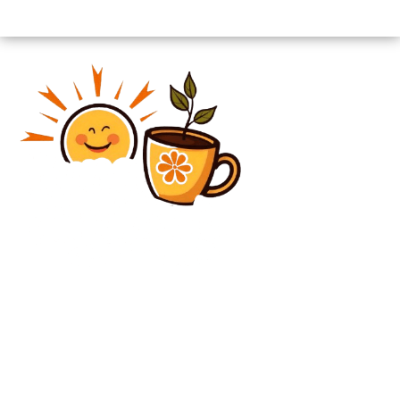
Diverse Noutati
Un ofițer de rang înalt își recupera banii pentru
adidași și tricouri din bugetul Armatei, forțând
soldații să-i picteze.