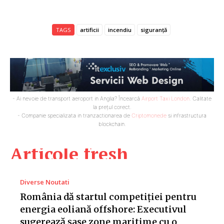
TAGS
artificii
incendiu
siguranță
- Ai nevoie de transport aeroport in Anglia? Încearcă
Airport Taxi London
. Calitate
la prețul corect.
- Companie specializata in tranzactionarea de
Criptomonede
si infrastructura
blockchain.
Articole fresh
Diverse Noutati
România dă startul competiției pentru
energia eoliană offshore: Executivul
sugerează șase zone maritime cu o