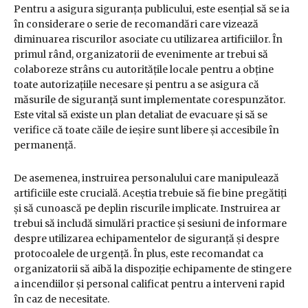
Pentru a asigura siguranța publicului, este esențial să se ia
în considerare o serie de recomandări care vizează
diminuarea riscurilor asociate cu utilizarea artificiilor. În
primul rând, organizatorii de evenimente ar trebui să
colaboreze strâns cu autoritățile locale pentru a obține
toate autorizațiile necesare și pentru a se asigura că
măsurile de siguranță sunt implementate corespunzător.
Este vital să existe un plan detaliat de evacuare și să se
verifice că toate căile de ieșire sunt libere și accesibile în
permanență.
De asemenea, instruirea personalului care manipulează
artificiile este crucială. Aceștia trebuie să fie bine pregătiți
și să cunoască pe deplin riscurile implicate. Instruirea ar
trebui să includă simulări practice și sesiuni de informare
despre utilizarea echipamentelor de siguranță și despre
protocoalele de urgență. În plus, este recomandat ca
organizatorii să aibă la dispoziție echipamente de stingere
a incendiilor și personal calificat pentru a interveni rapid
în caz de necesitate.