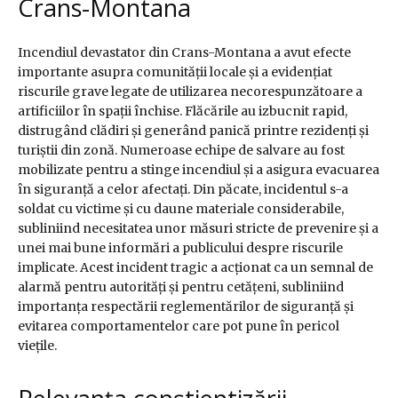
Crans-Montana
Incendiul devastator din Crans-Montana a avut efecte
importante asupra comunității locale și a evidențiat
riscurile grave legate de utilizarea necorespunzătoare a
artificiilor în spații închise. Flăcările au izbucnit rapid,
distrugând clădiri și generând panică printre rezidenți și
turiștii din zonă. Numeroase echipe de salvare au fost
mobilizate pentru a stinge incendiul și a asigura evacuarea
în siguranță a celor afectați. Din păcate, incidentul s-a
soldat cu victime și cu daune materiale considerabile,
subliniind necesitatea unor măsuri stricte de prevenire și a
unei mai bune informări a publicului despre riscurile
implicate. Acest incident tragic a acționat ca un semnal de
alarmă pentru autorități și pentru cetățeni, subliniind
importanța respectării reglementărilor de siguranță și
evitarea comportamentelor care pot pune în pericol
viețile.