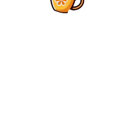
Diverse Noutati
Zelenski îl cheamă pe Nicușor Dan în Ucraina: „Avem
capacitatea de a exporta în România tehnologiile
create în timpul războiului”
Diverse Noutati
Vânt intens și ninsoare la munte: Perioada de frig și
precipitații. Comunicatul ANM privind modificarea
extremă a climei
C
luni, august 10, 2026
32.6
București
Contact www.bunadimineataiasi.ro
Politica de cookies (GDPR)