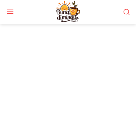
Stiri si noutati despre:
refolosire