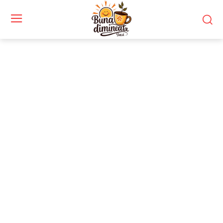
Stiri si noutati despre:
rejudecare