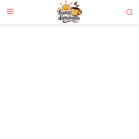
Stiri si noutati despre:
revizie