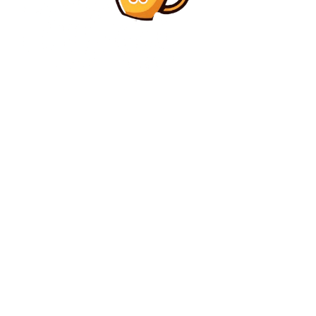
Diverse Noutati
Adrian Veștea, nouă declarație după înfrângerea din
Parlament: „Nu am cerut această poziție pentru o
funcție”
Diverse Noutati
Sorin Costreie, consilier prezidențial: E ilogic ca
studenții să aibă un program zilnic mai extins decât
orele oficiale de muncă
C
duminică, august 9, 2026
28.3
București
Contact www.bunadimineataiasi.ro
Politica de cookies (GDPR)